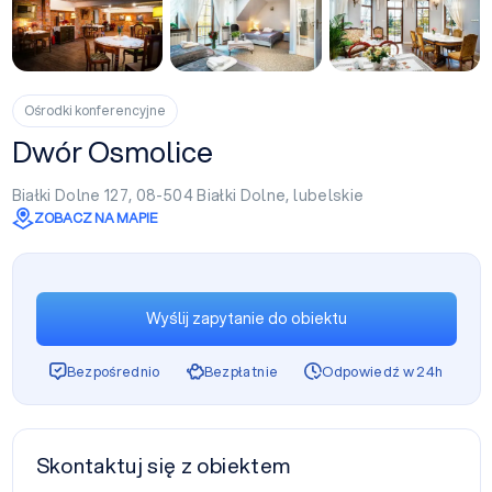
+3
Ośrodki konferencyjne
Dwór Osmolice
Białki Dolne 127, 08-504
Białki Dolne
,
lubelskie
ZOBACZ NA MAPIE
Wyślij zapytanie do obiektu
Bezpośrednio
Bezpłatnie
Odpowiedź w 24h
Skontaktuj się z obiektem