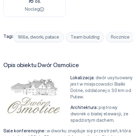
16
os.
Nocleg
Tagi:
Wille, dworki, pałace
Team building
Rocznice
Opis obiektu Dwór Osmolice
Lokalizacja:
dwór usytuowany
jest w miejscowości Białki
Dolne, oddalonej o 30 km od
Puław.
Architektura:
piętrowy
dworek o białej elewacji, ze
spadzistym dachem.
Sale konferencyjne:
w dworku znajduje się przestrzeń, która