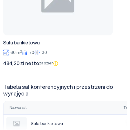
Sala bankietowa
2
60 m
70
30
484,20 zł netto
za dzień
Tabela sal konferencyjnych i przestrzeni do
wynajęcia
Nazwa sali
Tea
Sala bankietowa
Sala bankietowa
|