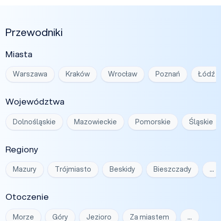
Przewodniki
Miasta
Warszawa
Kraków
Wrocław
Poznań
Łódź
Województwa
Dolnośląskie
Mazowieckie
Pomorskie
Śląskie
Regiony
Mazury
Trójmiasto
Beskidy
Bieszczady
…
Otoczenie
Morze
Góry
Jezioro
Za miastem
…