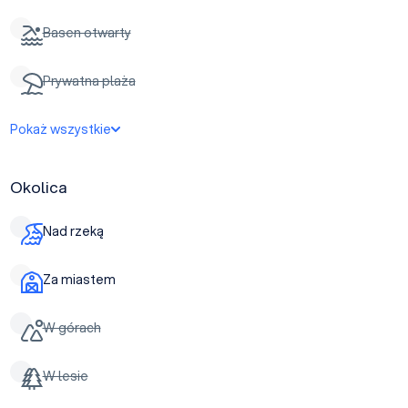
Basen otwarty
Prywatna plaża
Pokaż wszystkie
Okolica
Nad rzeką
Za miastem
W górach
W lesie