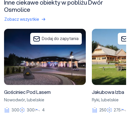
Inne ciekawe obiekty w pobliżu Dwór
Osmolice
Zobacz wszystkie
Gościniec Pod Lasem
Jakubowa Izba
Dodaj do zapytania
Gościniec Pod Lasem
Jakubowa Izba
Nowodwór
,
lubelskie
Ryki
,
lubelskie
300
300
4
250
275