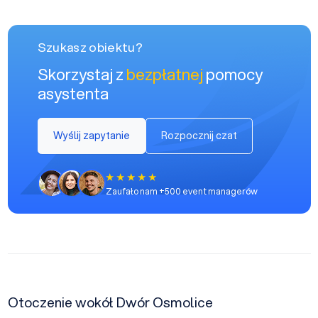
Szukasz obiektu?
Skorzystaj z
bezpłatnej
pomocy
asystenta
Wyślij zapytanie
Rozpocznij czat
Zaufało nam +500 event managerów
Otoczenie wokół Dwór Osmolice