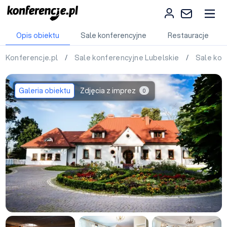
Opis obiektu
Sale konferencyjne
Restauracje
Konferencje.pl
/
Sale konferencyjne Lubelskie
/
Sale kon
Galeria obiektu
Zdjęcia z imprez
0