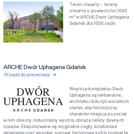
Teren otwarty – tereny
otwarte o powierzchni 1000
m² w ARCHE Dwór Uphagena
Gdańsk dla 1000 osób
ARCHE Dwór Uphagena Gdańsk
Przejdź do prezentacji
Wnętrza kompleksu Dwór
Uphagena są niebanalne,
architekci dołożyli wszelkich
starań, aby historyczny
charakter miejsca pozostał
w nim obecny. Industrialny wystrój obnaża relikty dawnych
czasów. Eksponowane są oryginalne cegły, kolebkowe
sklepienia oraz wysokie, surowe, betonowe sufity podparte