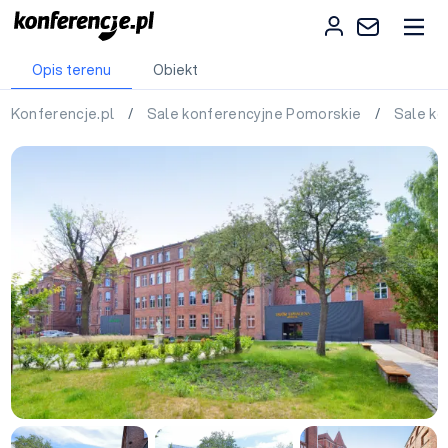
Opis terenu
Obiekt
Konferencje.pl
/
Sale konferencyjne Pomorskie
/
Sale k