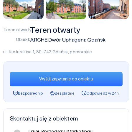
+5
Teren otwarty
Teren otwarty:
ARCHE Dwór Uphagena Gdańsk
Obiekt:
ul. Kieturakisa 1, 80-742
Gdańsk
,
pomorskie
Wyślij zapytanie do obiektu
Bezpośrednio
Bezpłatnie
Odpowiedź w 24h
Skontaktuj się z obiektem
Dział Sprzedaży i Marketingu