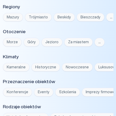
Regiony
Mazury
Trójmiasto
Beskidy
Bieszczady
…
Otoczenie
Morze
Góry
Jezioro
Za miastem
…
Klimaty
Kameralne
Historyczne
Nowoczesne
Luksusow
Przeznaczenie obiektów
Konferencje
Eventy
Szkolenia
Imprezy firmowe
Rodzaje obiektów