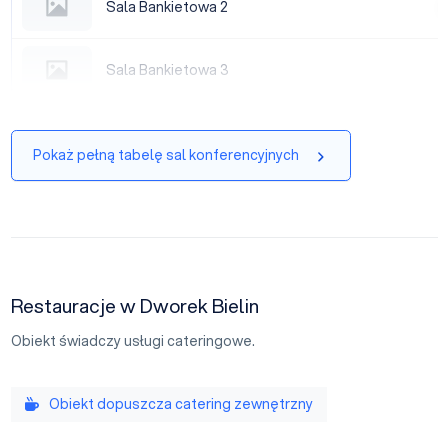
Sala Bankietowa 2
|
Sala Bankietowa 3
Sala Bankietowa 3
|
Pokaż pełną tabelę sal konferencyjnych
Restauracje w Dworek Bielin
Obiekt świadczy usługi cateringowe.
Obiekt dopuszcza catering zewnętrzny