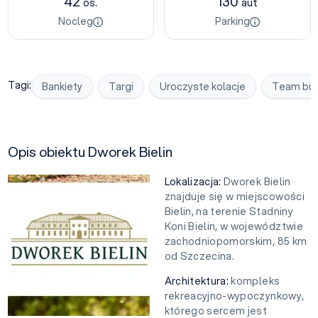
42
130
os.
aut
Nocleg
Parking
Tagi:
Bankiety
Targi
Uroczyste kolacje
Team bui
Opis obiektu Dworek Bielin
Lokalizacja:
Dworek Bielin
znajduje się w miejscowości
Bielin, na terenie Stadniny
Koni Bielin, w województwie
zachodniopomorskim, 85 km
od Szczecina.
Architektura:
kompleks
rekreacyjno-wypoczynkowy,
którego sercem jest