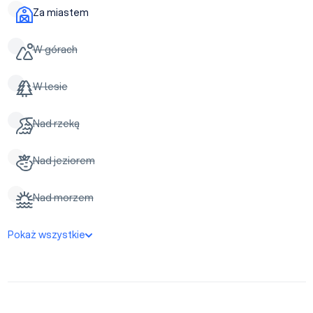
Za miastem
W górach
W lesie
Nad rzeką
Nad jeziorem
Nad morzem
Pokaż wszystkie