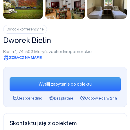
+2
Ośrodki konferencyjne
Dworek Bielin
Bielin 1, 74-503
Moryń
,
zachodniopomorskie
ZOBACZ NA MAPIE
Wyślij zapytanie do obiektu
Bezpośrednio
Bezpłatnie
Odpowiedź w 24h
Skontaktuj się z obiektem