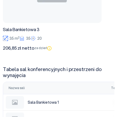
Sala Bankietowa 3
2
35 m
35
20
206,85 zł netto
za dzień
Tabela sal konferencyjnych i przestrzeni do
wynajęcia
Nazwa sali
Tea
Sala Bankietowa 1
Sala Bankietowa 1
|
Sala Bankietowa 2