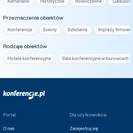
Kameralne
Historyczne
Nowoczesne
Luksusow
Przeznaczenie obiektów
Konferencje
Eventy
Szkolenia
Imprezy firmowe
Rodzaje obiektów
Hotele konferencyjne
Sale konferencyjne w biurowcach
Portal
Dla użytkowników
O nas
Zarejestruj się