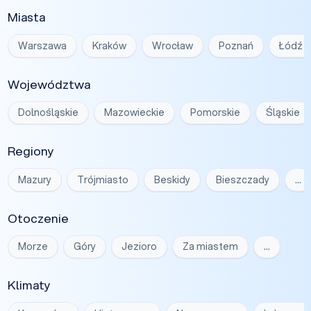
Miasta
Warszawa
Kraków
Wrocław
Poznań
Łódź
Województwa
Dolnośląskie
Mazowieckie
Pomorskie
Śląskie
Regiony
Mazury
Trójmiasto
Beskidy
Bieszczady
…
Otoczenie
Morze
Góry
Jezioro
Za miastem
…
Klimaty