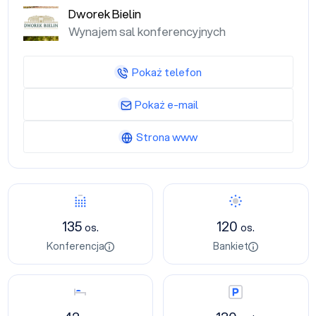
Dworek Bielin
Wynajem sal konferencyjnych
Pokaż telefon
Pokaż e-mail
Strona www
Konferencja
Bankiet
135
120
os.
os.
Konferencja
Bankiet
Nocleg
Parking