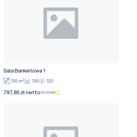
Sala Bankietowa 1
2
135 m
135
120
797,85 zł netto
za dzień
Sala Bankietowa 2