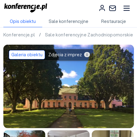
Opis obiektu
Sale konferencyjne
Restauracje
Konferencje.pl
/
Sale konferencyjne Zachodniopomorskie
Galeria obiektu
Zdjęcia z imprez
0