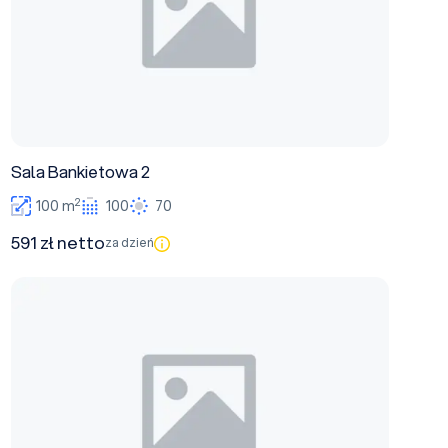
Sala Bankietowa 2
2
100 m
100
70
591 zł netto
za dzień
Sala Bankietowa 3