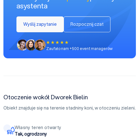
asystenta
Wyślij zapytanie
Rozpocznij czat
Zaufało nam +500 event managerów
Otoczenie wokół Dworek Bielin
Obiekt znajduje się na terenie stadniny koni, w otoczeniu zieleni.
Własny teren otwarty
Tak, ogrodzony