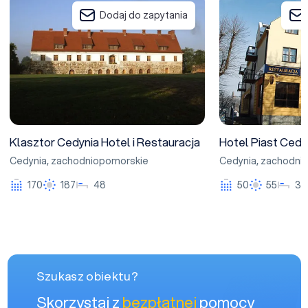
Klasztor Cedynia Hotel i Restauracja
Hotel Piast Cedyni
Dodaj do zapytania
Klasztor Cedynia Hotel i Restauracja
Hotel Piast Cedy
Cedynia
,
zachodniopomorskie
Cedynia
,
zachodni
170
187
48
50
55
30
Szukasz obiektu?
Skorzystaj z
bezpłatnej
pomocy