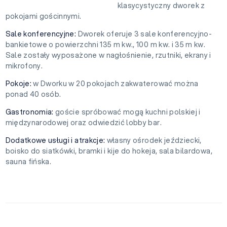
klasycystyczny dworek z
pokojami gościnnymi.
Sale konferencyjne:
Dworek oferuje 3 sale konferencyjno-
bankietowe o powierzchni 135 m kw., 100 m kw. i 35 m kw.
Sale zostały wyposażone w nagłośnienie, rzutniki, ekrany i
mikrofony.
Pokoje:
w Dworku w 20 pokojach zakwaterować można
ponad 40 osób.
Gastronomia:
goście spróbować mogą kuchni polskiej i
międzynarodowej oraz odwiedzić lobby bar.
Dodatkowe usługi i atrakcje:
własny ośrodek jeździecki,
boisko do siatkówki, bramki i kije do hokeja, sala bilardowa,
sauna fińska.