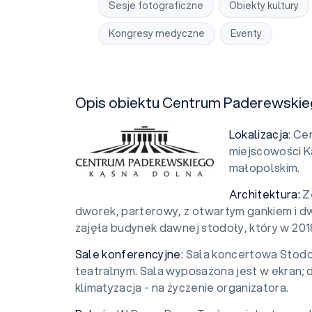
Sesje fotograficzne
Obiekty kultury
Kongresy medyczne
Eventy
Opis obiektu Centrum Paderewskie
Lokalizacja
: Ce
miejscowości 
małopolskim.
Architektura:
Z
dworek, parterowy, z otwartym gankiem i
zajęła budynek dawnej stodoły, który w 201
Sale konferencyjne
: Sala koncertowa Stodo
teatralnym. Sala wyposażona jest w ekran; 
klimatyzacja - na życzenie organizatora.