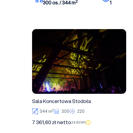
2
300 os. / 344 m
1
Sala Koncertowa Stodoła
Sala Koncertowa Stodoła
2
344 m
300
220
7 361,60 zł netto
za dzień