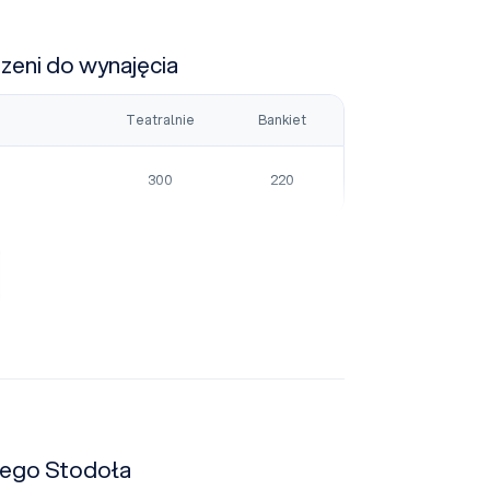
rzeni do wynajęcia
Teatralnie
Bankiet
300
220
iego Stodoła