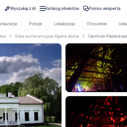
Wyszukaj z AI
Katalog obiektów
Pomoc eksperta
stauracje
Pokoje
Lokalizacja
Otoczenie
Usłu
skie
/
Sale konferencyjne Kąśna dolna
/ Centrum Paderewsk