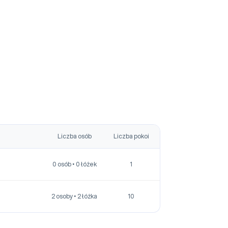
Liczba osób
Liczba pokoi
0 osób • 0 łóżek
1
2 osoby • 2 łóżka
10