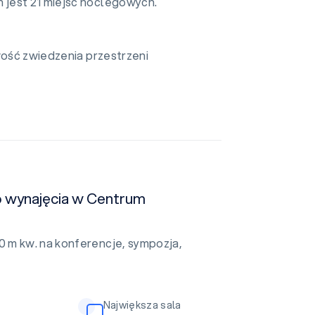
jest 21 miejsc noclegowych.
wość zwiedzenia przestrzeni
do wynajęcia w Centrum
 m kw. na konferencje, sympozja,
Największa sala