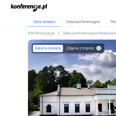
Opis obiektu
Sale konferencyjne
Re
Konferencje.pl
/
Sale konferencyjne Małopol
Galeria obiektu
Zdjęcia z imprez
0