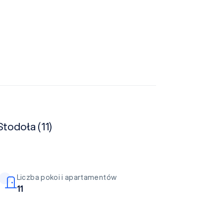
todoła (11)
Liczba pokoi i apartamentów
11