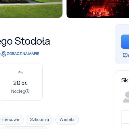
go Stodoła
e
ZOBACZ NA MAPIE
Nocleg
Sk
20
os.
Nocleg
biznesowe
Szkolenia
Wesela