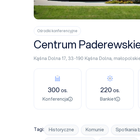
Ośrodki konferencyjne
Centrum Paderewskie
Kąśna Dolna 17, 33-190
Kąśna Dolna
,
małopolski
Konferencja
Bankiet
300
220
os.
os.
Konferencja
Bankiet
Tagi:
Historyczne
Komunie
Spotkania 