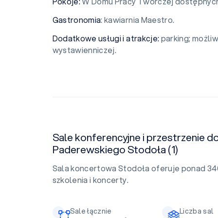
Pokoje:
W Domu Pracy Twórczej dostępnych 
Gastronomia
: kawiarnia Maestro.
Dodatkowe usługi i atrakcje:
parking; możli
wystawienniczej.
Sale konferencyjne i przestrzenie 
Paderewskiego Stodoła (1)
Sala koncertowa Stodoła oferuje ponad 340
szkolenia i koncerty.
Sale łącznie
Liczba sal