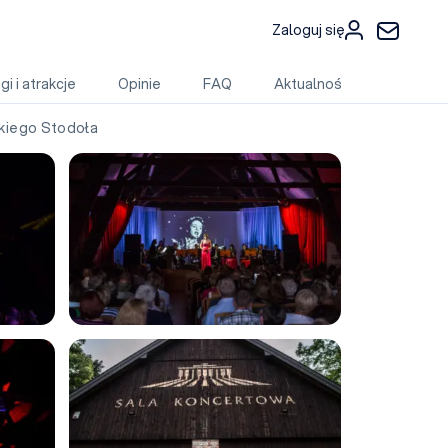
Zaloguj się
gi i atrakcje
Opinie
FAQ
Aktualności
iego Stodoła