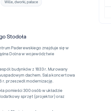
Wille, dworki, pałace
go Stodoła
ntrum Paderewskiego znajduje się w
Kąśna Dolna w województwie
espół budynków z 1833 r. Murowany
 dwuspadowym dachem. Sala koncertowa
8 r. przeszedł modernizację.
ła pomieści 300 osób w układzie
dodatkowy sprzęt (projektor) oraz