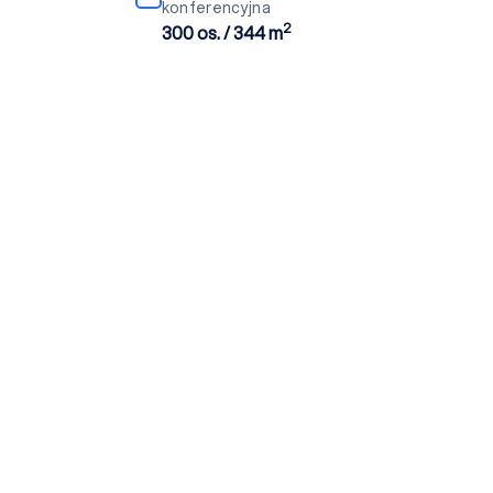
konferencyjna
2
300 os. / 344 m