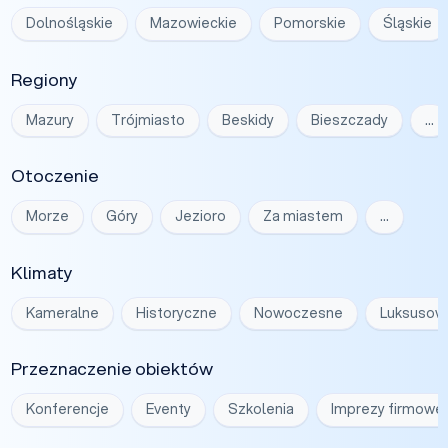
Dolnośląskie
Mazowieckie
Pomorskie
Śląskie
Regiony
Mazury
Trójmiasto
Beskidy
Bieszczady
…
Otoczenie
Morze
Góry
Jezioro
Za miastem
…
Klimaty
Kameralne
Historyczne
Nowoczesne
Luksusow
Przeznaczenie obiektów
Konferencje
Eventy
Szkolenia
Imprezy firmowe