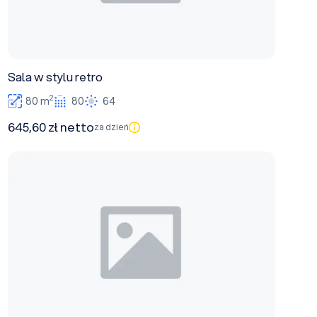
Sala w stylu retro
2
80 m
80
64
645,60 zł netto
za dzień
Sala restauracyjno-wielofunkcyjna