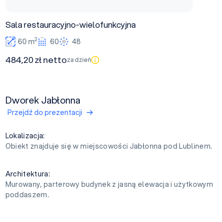
Sala restauracyjno-wielofunkcyjna
2
60 m
60
48
484,20 zł netto
za dzień
Dworek Jabłonna
Przejdź do prezentacji
Lokalizacja:
Obiekt znajduje się w miejscowości Jabłonna pod Lublinem.
Architektura:
Murowany, parterowy budynek z jasną elewacja i użytkowym
poddaszem.