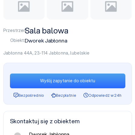
Sala balowa
Przestrzeń:
Dworek Jabłonna
Obiekt:
Jabłonna 44A, 23-114
Jabłonna
,
lubelskie
Wyślij zapytanie do obiektu
Bezpośrednio
Bezpłatnie
Odpowiedź w 24h
Skontaktuj się z obiektem
Dworek Jabłonna