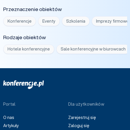
Przeznaczenie obiektów
Konferencje
Eventy
Szkolenia
Imprezy firmowe
Rodzaje obiektów
Hotele konferencyjne
Sale konferencyjne w biurowcach
Portal
Dla użytkowników
O nas
Zarejestruj się
Artykuły
Zaloguj się