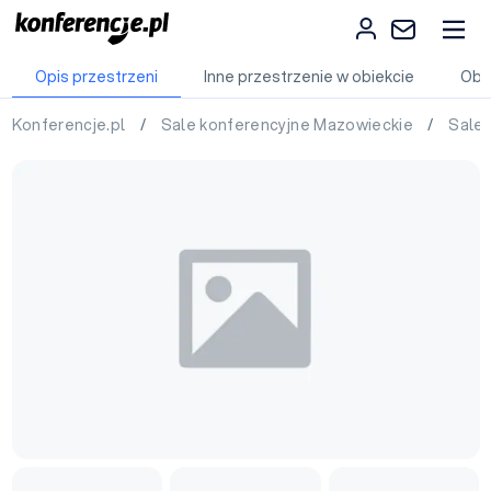
Opis przestrzeni
Inne przestrzenie w obiekcie
Obi
Konferencje.pl
/
Sale konferencyjne Mazowieckie
/
Sale