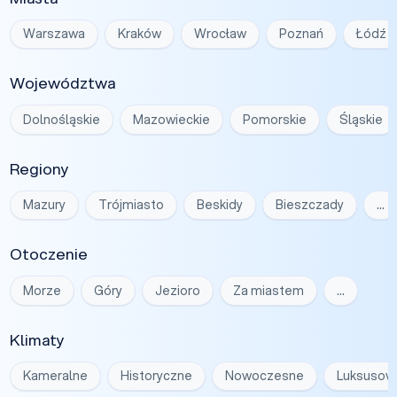
Warszawa
Kraków
Wrocław
Poznań
Łódź
Województwa
Dolnośląskie
Mazowieckie
Pomorskie
Śląskie
Regiony
Mazury
Trójmiasto
Beskidy
Bieszczady
…
Otoczenie
Morze
Góry
Jezioro
Za miastem
…
Klimaty
Kameralne
Historyczne
Nowoczesne
Luksusow