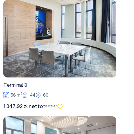
Terminal 3
Terminal 3
2
56 m
44
60
1 347,92 zł netto
za dzień
Terminal 2