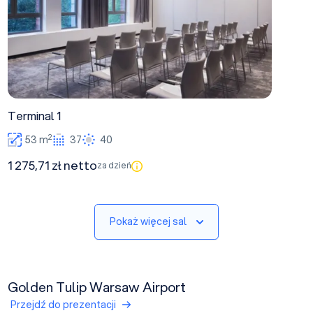
Terminal 1
2
53 m
37
40
1 275,71 zł netto
za dzień
Pokaż więcej sal
Golden Tulip Warsaw Airport
Przejdź do prezentacji