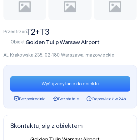
T2+T3
Przestrzeń:
Golden Tulip Warsaw Airport
Obiekt:
Al. Krakowska 235, 02-180
Warszawa
,
mazowieckie
Wyślij zapytanie do obiektu
Bezpośrednio
Bezpłatnie
Odpowiedź w 24h
Skontaktuj się z obiektem
Golden Tulip Warsaw Airport