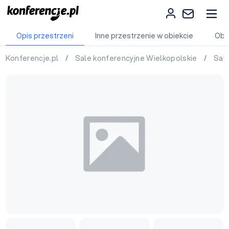
Opis przestrzeni
Inne przestrzenie w obiekcie
Obi
Konferencje.pl
/
Sale konferencyjne Wielkopolskie
/
Sale