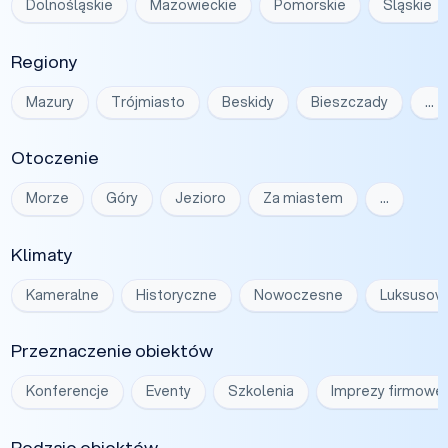
Dolnośląskie
Mazowieckie
Pomorskie
Śląskie
Regiony
Mazury
Trójmiasto
Beskidy
Bieszczady
…
Otoczenie
Morze
Góry
Jezioro
Za miastem
…
Klimaty
Kameralne
Historyczne
Nowoczesne
Luksusow
Przeznaczenie obiektów
Konferencje
Eventy
Szkolenia
Imprezy firmowe
Rodzaje obiektów