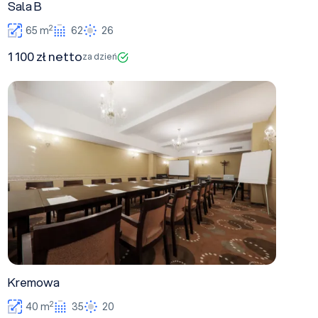
Sala B
2
65 m
62
26
1 100 zł netto
za dzień
Kremowa
Kremowa
2
40 m
35
20