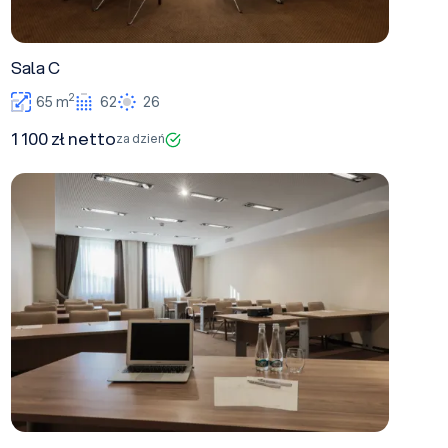
Sala C
2
65 m
62
26
1 100 zł netto
za dzień
Sala B