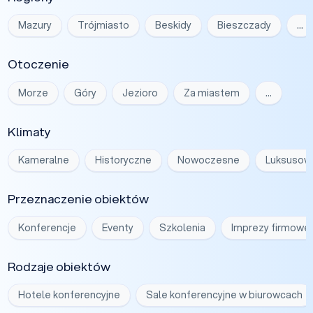
Mazury
Trójmiasto
Beskidy
Bieszczady
…
Otoczenie
Morze
Góry
Jezioro
Za miastem
…
Klimaty
Kameralne
Historyczne
Nowoczesne
Luksusow
Przeznaczenie obiektów
Konferencje
Eventy
Szkolenia
Imprezy firmowe
Rodzaje obiektów
Hotele konferencyjne
Sale konferencyjne w biurowcach