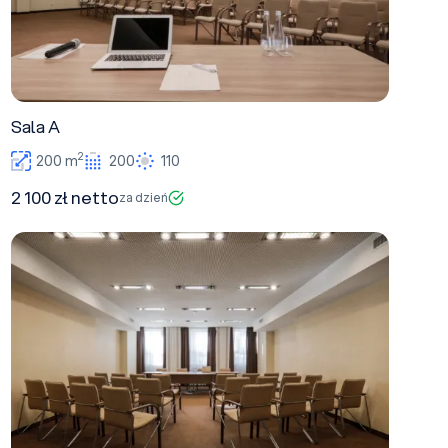
Sala A
2
200 m
200
110
2 100 zł netto
za dzień
Sala C