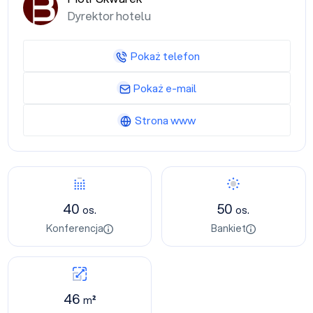
Dyrektor hotelu
Pokaż telefon
Pokaż e-mail
Strona www
40
50
os.
os.
Konferencja
Bankiet
46
m²