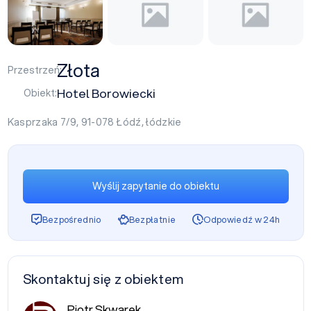
Złota
Przestrzeń:
Hotel Borowiecki
Obiekt:
Kasprzaka 7/9, 91-078
Łódź
,
łódzkie
Wyślij zapytanie do obiektu
Bezpośrednio
Bezpłatnie
Odpowiedź w 24h
Skontaktuj się z obiektem
Piotr Skwarek