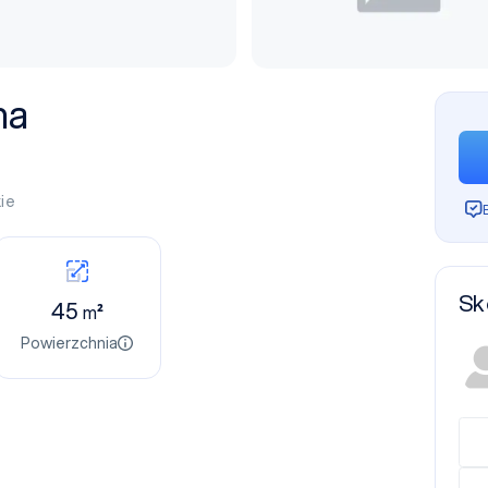
na
ie
Sk
45
m²
Powierzchnia