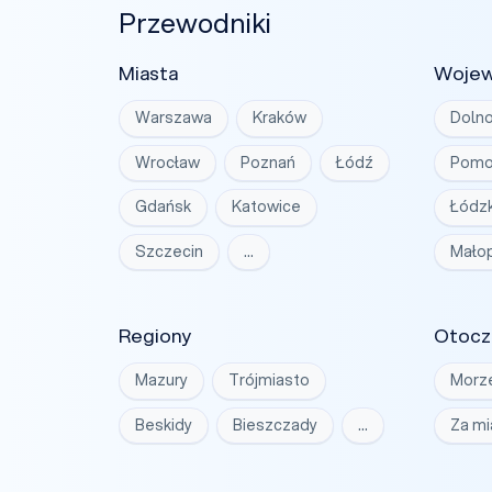
Przewodniki
Miasta
Woje
Warszawa
Kraków
Dolno
Wrocław
Poznań
Łódź
Pomo
Gdańsk
Katowice
Łódzk
Szczecin
…
Małop
Regiony
Otocz
Mazury
Trójmiasto
Morz
Beskidy
Bieszczady
…
Za m