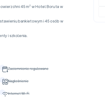
powierzchni 45 m² w Hotel Boruta w
stawieniu bankietowym i 45 osób w
nty i szkolenia.
Zaciemnienie regulowane
Nagłośnienie
Internet Wi-Fi