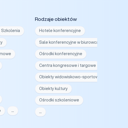
Rodzaje obiektów
Szkolenia
Hotele konferencyjne
ty
Sale konferencyjne w biurowcach
irmowe
Ośrodki konferencyjne
Centra kongresowe i targowe
Obiekty widowiskowo-sportowe
Obiekty kultury
Ośrodki szkoleniowe
e
…
…