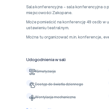
Sala konferencyjna – sala konferencyjna o 
miejscowości Zakopane.
Może pomieścić na konferencję 49 osób w u
ustawieniu teatralnym.
Można tu organizować m.in. konferencje, eve
Udogodnienia w sali
Klimatyzacja
Dostęp do światła dziennego
Wentylacja mechaniczna