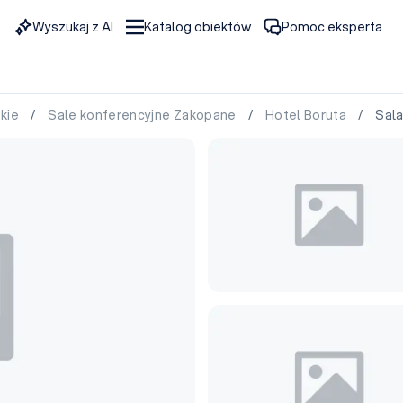
Wyszukaj z AI
Katalog obiektów
Pomoc eksperta
skie
/
Sale konferencyjne Zakopane
/
Hotel Boruta
/ Sala 