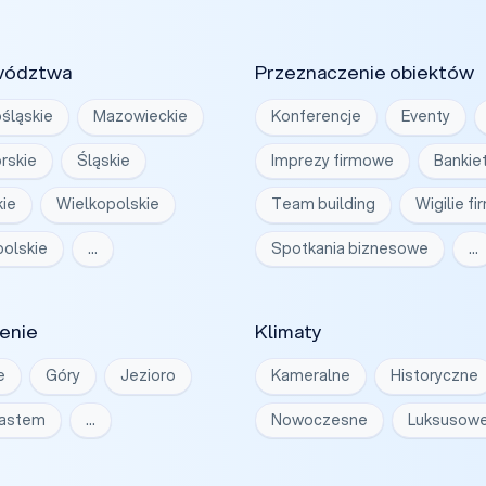
wództwa
Przeznaczenie obiektów
śląskie
Mazowieckie
Konferencje
Eventy
rskie
Śląskie
Imprezy firmowe
Bankie
ie
Wielkopolskie
Team building
Wigilie f
olskie
…
Spotkania biznesowe
…
enie
Klimaty
e
Góry
Jezioro
Kameralne
Historyczne
iastem
…
Nowoczesne
Luksusow