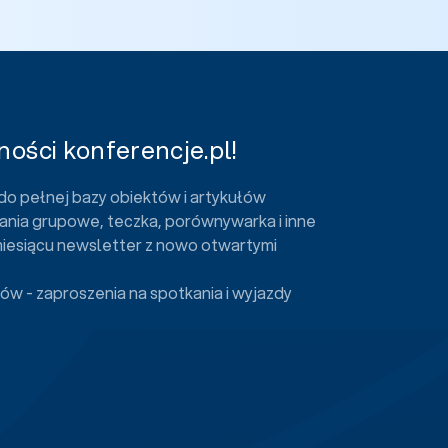
ości konferencje.pl!
do pełnej bazy obiektów i artykułów
ania grupowe, teczka, porównywarka i inne
miesiącu newsletter z nowo otwartymi
ów - zaproszenia na spotkania i wyjazdy