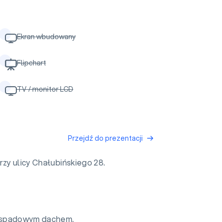
Ekran wbudowany
Flipchart
TV / monitor LCD
Przejdź do prezentacji
rzy ulicy Chałubińskiego 28.
lospadowym dachem.