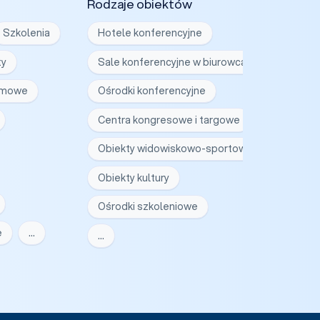
Rodzaje obiektów
Szkolenia
Hotele konferencyjne
ty
Sale konferencyjne w biurowcach
irmowe
Ośrodki konferencyjne
Centra kongresowe i targowe
Obiekty widowiskowo-sportowe
Obiekty kultury
Ośrodki szkoleniowe
e
…
…