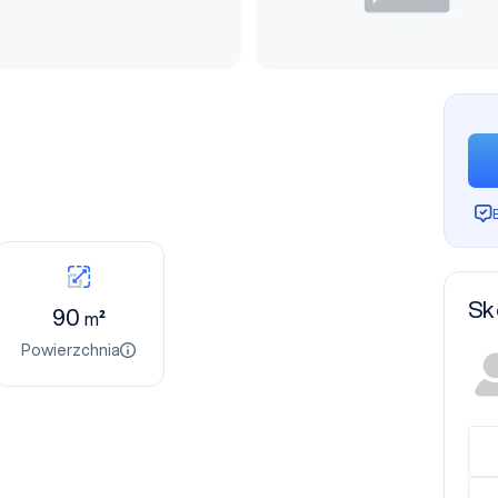
Sk
90
m²
Powierzchnia