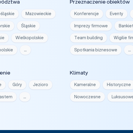
wództwa
Przeznaczenie obiektów
śląskie
Mazowieckie
Konferencje
Eventy
rskie
Śląskie
Imprezy firmowe
Bankie
ie
Wielkopolskie
Team building
Wigilie f
olskie
…
Spotkania biznesowe
…
enie
Klimaty
e
Góry
Jezioro
Kameralne
Historyczne
iastem
…
Nowoczesne
Luksusow