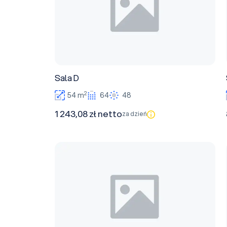
Sala D
2
54 m
64
48
1 243,08 zł netto
za dzień
Sala B