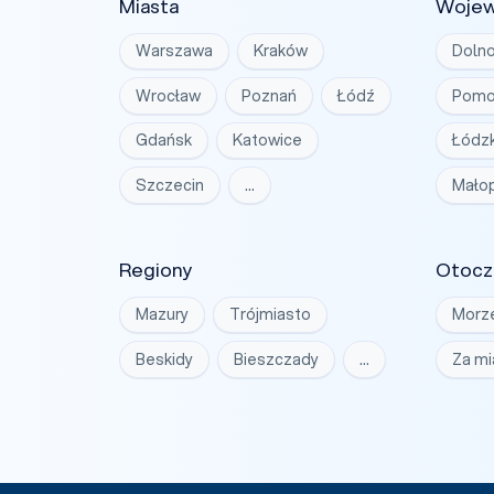
Miasta
Woje
Warszawa
Kraków
Dolno
Wrocław
Poznań
Łódź
Pomo
Gdańsk
Katowice
Łódzk
Szczecin
…
Małop
Regiony
Otocz
Mazury
Trójmiasto
Morz
Beskidy
Bieszczady
…
Za m