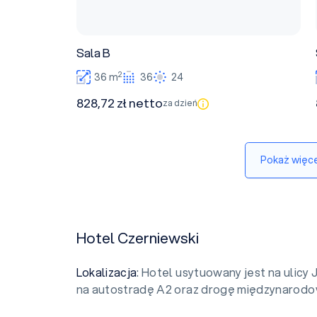
Sala B
2
36 m
36
24
828,72 zł netto
za dzień
Pokaż więce
Hotel Czerniewski
Lokalizacja
: Hotel usytuowany jest na ulicy 
na autostradę A2 oraz drogę międzynarodo