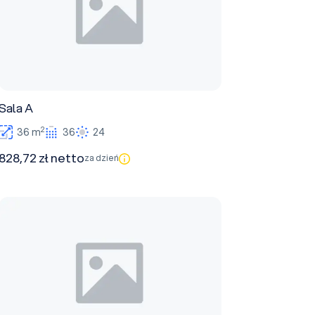
Sala A
2
36 m
36
24
828,72 zł netto
za dzień
Sala C