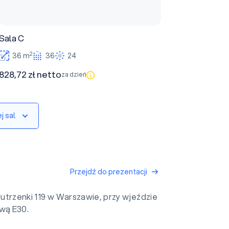
Sala C
2
36 m
36
24
828,72 zł netto
za dzień
j sal
Przejdź do prezentacji
Jutrzenki 119 w Warszawie, przy wjeździe
wą E30.