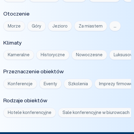
Otoczenie
Morze
Góry
Jezioro
Za miastem
…
Klimaty
Kameralne
Historyczne
Nowoczesne
Luksusow
Przeznaczenie obiektów
Konferencje
Eventy
Szkolenia
Imprezy firmowe
Rodzaje obiektów
Hotele konferencyjne
Sale konferencyjne w biurowcach