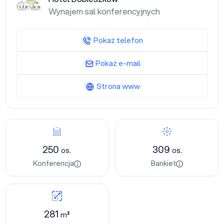
Wynajem sal konferencyjnych
Pokaż telefon
Pokaż e-mail
Strona www
250
309
os.
os.
Konferencja
Bankiet
281
m²