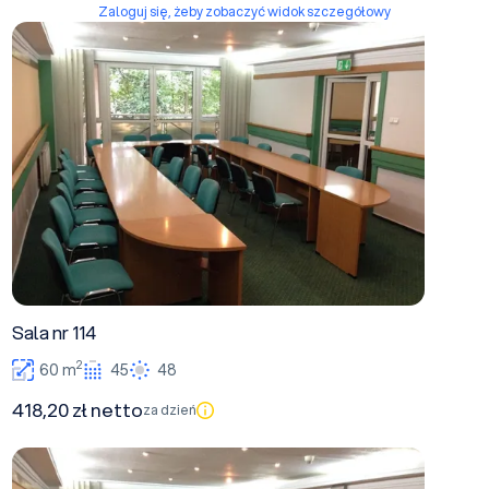
Zaloguj się, żeby zobaczyć widok szczegółowy
Sala nr 114
Sala nr 114
2
60 m
45
48
418,20 zł netto
za dzień
Sala nr 214