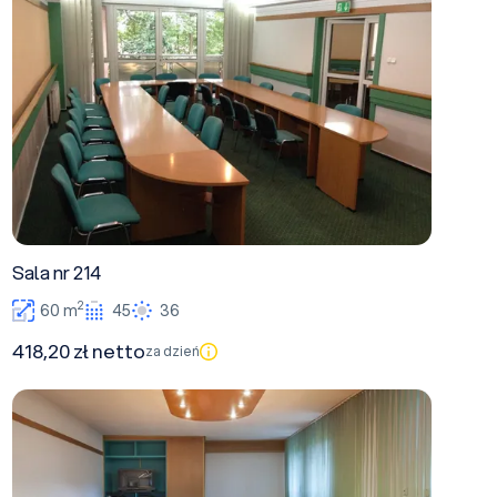
Sala nr 214
2
60 m
45
36
418,20 zł netto
za dzień
Sala nr 14