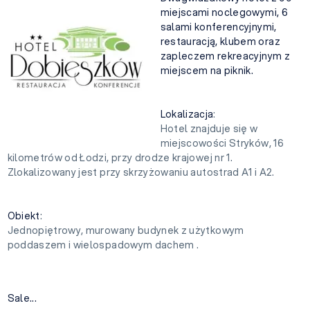
miejscami noclegowymi, 6
salami konferencyjnymi,
restauracją, klubem oraz
zapleczem rekreacyjnym z
miejscem na piknik.
Lokalizacja
:
Hotel znajduje się w
miejscowości Stryków, 16
kilometrów od Łodzi, przy drodze krajowej nr 1.
Zlokalizowany jest przy skrzyżowaniu autostrad A1 i A2.
Obiekt
:
Jednopiętrowy, murowany budynek z użytkowym
poddaszem i wielospadowym dachem .
Sale...