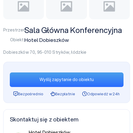
Sala Główna Konferencyjna
Przestrzeń:
Hotel Dobieszków
Obiekt:
Dobieszków 70, 95-010
Stryków
,
łódzkie
Wyślij zapytanie do obiektu
Bezpośrednio
Bezpłatnie
Odpowiedź w 24h
Skontaktuj się z obiektem
Hotel Dobieszków