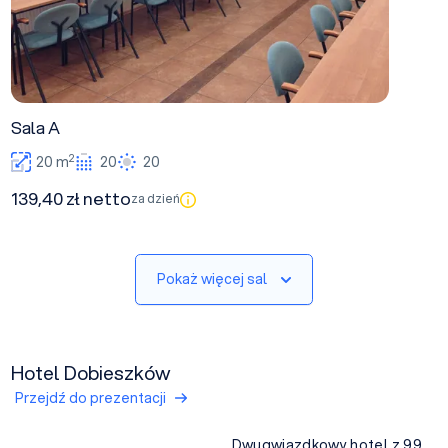
Sala A
2
20 m
20
20
139,40 zł netto
za dzień
Pokaż więcej sal
Hotel Dobieszków
Przejdź do prezentacji
Dwugwiazdkowy hotel z 99