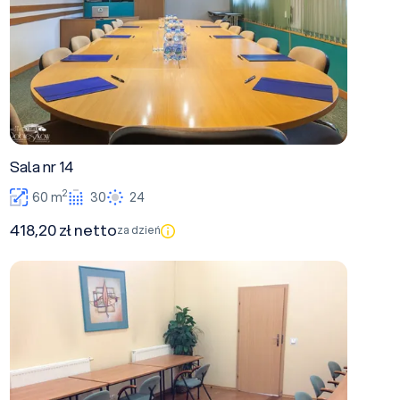
Sala nr 14
2
60 m
30
24
418,20 zł netto
za dzień
Sala A