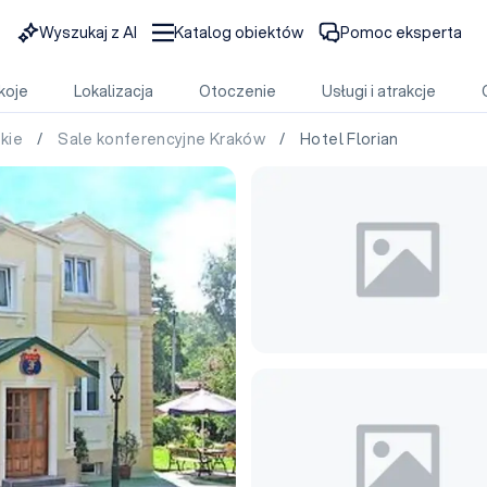
Wyszukaj z AI
Katalog obiektów
Pomoc eksperta
koje
Lokalizacja
Otoczenie
Usługi i atrakcje
skie
/
Sale konferencyjne Kraków
/ Hotel Florian