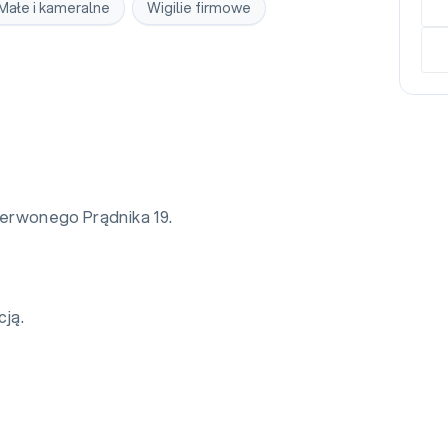
Małe i kameralne
Wigilie firmowe
zerwonego Prądnika 19.
ją.