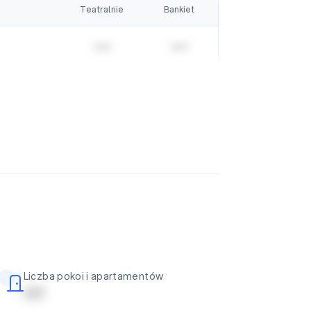
Teatralnie
Bankiet
| | | | |
| | | | |
Liczba pokoi i apartamentów
| | | | |