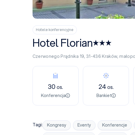
Hotele konferencyjne
Hotel Florian
Czerwonego Prądnika 19, 31-436
Kraków
,
małopo
Konferencja
Bankiet
30
24
os.
os.
Konferencja
Bankiet
Tagi:
Kongresy
Eventy
Konferencje