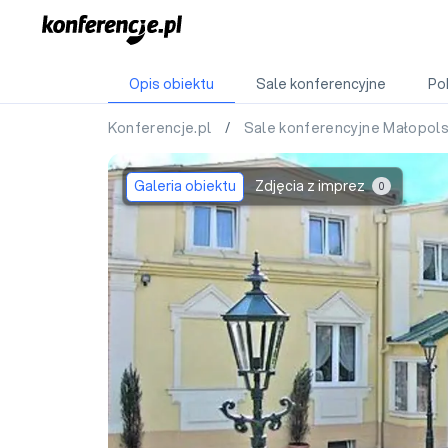
Opis obiektu
Sale konferencyjne
Po
Konferencje.pl
/
Sale konferencyjne Małopol
Galeria obiektu
Zdjęcia z imprez
0