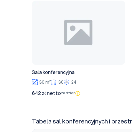
Sala konferencyjna
Sala konferencyjna
2
30 m
30
24
642 zł netto
za dzień
Tabela sal konferencyjnych i przest