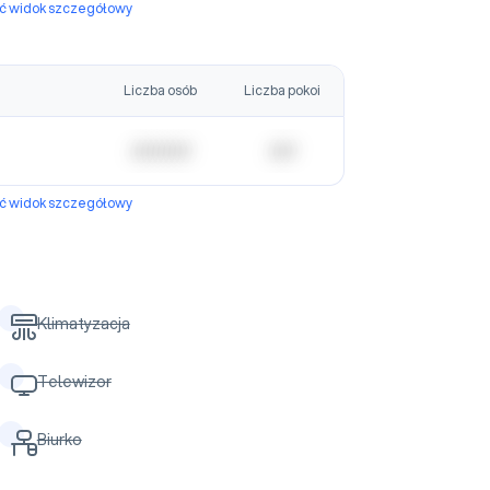
yć widok szczegółowy
Liczba osób
Liczba pokoi
| | | | | | | | | | |
| | | | |
yć widok szczegółowy
Klimatyzacja
Telewizor
Biurko