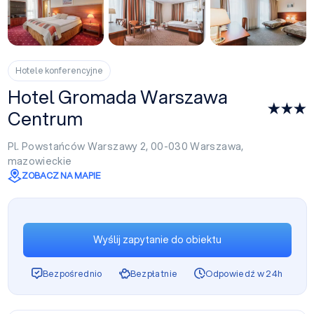
+21
Hotele konferencyjne
Hotel Gromada Warszawa
Centrum
Pl. Powstańców Warszawy 2, 00-030
Warszawa
,
mazowieckie
ZOBACZ NA MAPIE
Wyślij zapytanie do obiektu
Bezpośrednio
Bezpłatnie
Odpowiedź w 24h