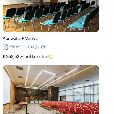
Konwalia + Malwa
2
276 m
200
170
6 353,52 zł netto
za dzień
MALWA