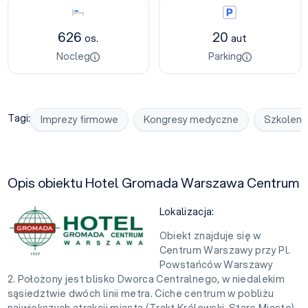
Nocleg
Parking
626
20
os.
aut
Nocleg
Parking
Tagi:
Imprezy firmowe
Kongresy medyczne
Szkoleni
Opis obiektu Hotel Gromada Warszawa Centrum
Lokalizacja:
Obiekt znajduje się w
Centrum Warszawy przy Pl.
Powstańców Warszawy
2. Położony jest blisko Dworca Centralnego, w niedalekim
sąsiedztwie dwóch linii metra. Ciche centrum w pobliżu
największych atrakcji miasta (Trakt Królewski, Stare Miasto)