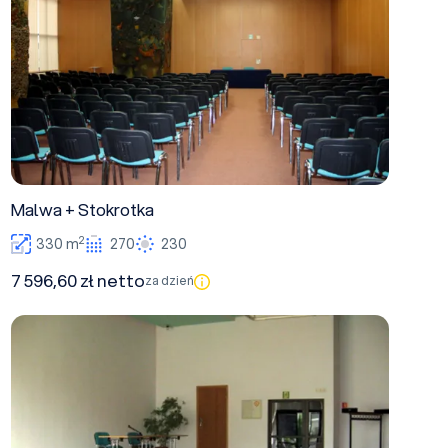
Malwa + Stokrotka
2
330 m
270
230
7 596,60 zł netto
za dzień
Konwalia + Malwa