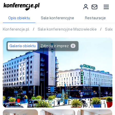
Opis obiektu
Sale konferencyjne
Restauracje
Konferencje.pl
/
Sale konferencyjne Mazowieckie
/
Sale
Galeria obiektu
Zdjęcia z imprez
0