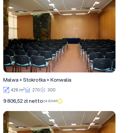
Malwa + Stokrotka + Konwalia
2
426 m
270
300
9 806,52 zł netto
za dzień
Malwa + Stokrotka