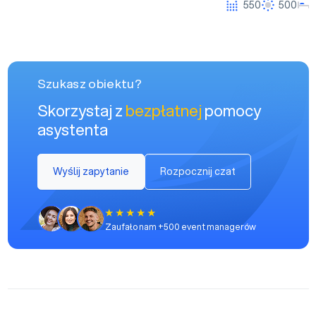
550
500
Szukasz obiektu?
Skorzystaj z
bezpłatnej
pomocy
asystenta
Wyślij zapytanie
Rozpocznij czat
Zaufało nam +500 event managerów