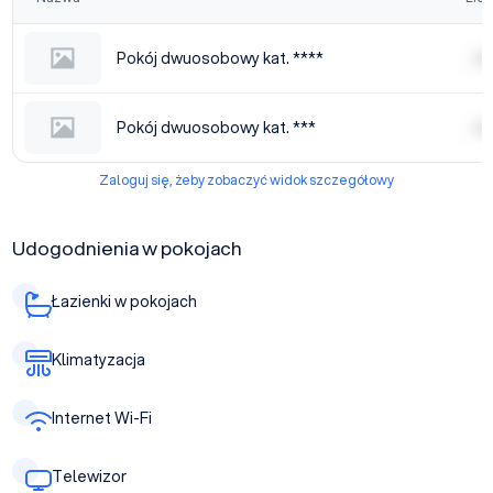
Pokój dwuosobowy kat. ****
| | | |
Pokój dwuosobowy kat. ***
| | | |
Zaloguj się, żeby zobaczyć widok szczegółowy
Udogodnienia w pokojach
Łazienki w pokojach
Klimatyzacja
Internet Wi-Fi
Telewizor