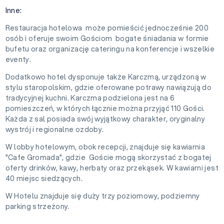
Inne:
Restauracja hotelowa może pomieścić jednocześnie 200
osób i oferuje swoim Gościom bogate śniadania w formie
bufetu oraz organizację cateringu na konferencje i wszelkie
eventy.
Dodatkowo hotel dysponuje także Karczmą, urządzoną w
stylu staropolskim, gdzie oferowane potrawy nawiązują do
tradycyjnej kuchni. Karczma podzielona jest na 6
pomieszczeń, w których łącznie można przyjąć 110 Gości.
Każda z sal posiada swój wyjątkowy charakter, oryginalny
wystrój i regionalne ozdoby.
W lobby hotelowym, obok recepcji, znajduje się kawiarnia
"Cafe Gromada", gdzie Goście mogą skorzystać z bogatej
oferty drinków, kawy, herbaty oraz przekąsek. W kawiarni jest
40 miejsc siedzących.
W Hotelu znajduje się duży trzy poziomowy, podziemny
parking strzeżony.