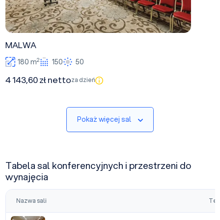
MALWA
2
180 m
150
50
4 143,60 zł netto
za dzień
Pokaż więcej sal
Tabela sal konferencyjnych i przestrzeni do
wynajęcia
Nazwa sali
Tea