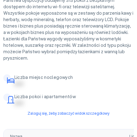
Państwa dyspozycji oddajemy 313 pokoi z bezpłatnym
dostępem do internetu wi-fi oraz telewizji satelitarnej.
Wszystkie pokoje wyposażone są w zestawy do parzenia kawy i
herbaty, wodę mineralną, telefon oraz telewizory LCD. Pokoje
biznes i biznes plus posiadają ręcznie sterowaną klimatyzację,
a w pokojach biznes plus na wyposażeniu są również lodówki.
Łazienki dla Państwa wygody wyposażyliśmy w kosmetyki
hotelowe, suszarkę oraz ręczniki. W zależności od typu pokoju
możecie Państwo wybrać pomiędzy łazienkami z wanną lub
prysznicem.
Liczba miejsc noclegowych
| | | | |
Liczba pokoi i apartamentów
| | | | |
Zaloguj się, żeby zobaczyć widok szczegółowy
Nazwa
Licz