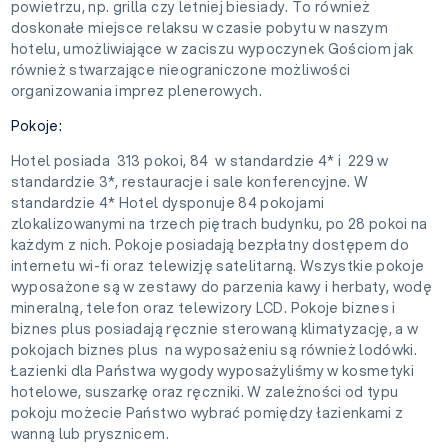
powietrzu, np. grilla czy letniej biesiady. To również
doskonałe miejsce relaksu w czasie pobytu w naszym
hotelu, umożliwiające w zaciszu wypoczynek Gościom jak
również stwarzające nieograniczone możliwości
organizowania imprez plenerowych.
Pokoje:
Hotel posiada 313 pokoi, 84 w standardzie 4* i 229 w
standardzie 3*, restauracje i sale konferencyjne. W
standardzie 4* Hotel dysponuje 84 pokojami
zlokalizowanymi na trzech piętrach budynku, po 28 pokoi na
każdym z nich. Pokoje posiadają bezpłatny dostępem do
internetu wi-fi oraz telewizję satelitarną. Wszystkie pokoje
wyposażone są w zestawy do parzenia kawy i herbaty, wodę
mineralną, telefon oraz telewizory LCD. Pokoje biznes i
biznes plus posiadają ręcznie sterowaną klimatyzację, a w
pokojach biznes plus na wyposażeniu są również lodówki.
Łazienki dla Państwa wygody wyposażyliśmy w kosmetyki
hotelowe, suszarkę oraz ręczniki. W zależności od typu
pokoju możecie Państwo wybrać pomiędzy łazienkami z
wanną lub prysznicem.