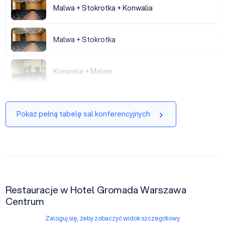
Malwa + Stokrotka + Konwalia
Malwa + Stokrotka + Konwalia
|
Malwa + Stokrotka
Malwa + Stokrotka
|
Konwalia + Malwa
Konwalia + Malwa
|
Pokaż pełną tabelę sal konferencyjnych
Restauracje w Hotel Gromada Warszawa
Centrum
Zaloguj się, żeby zobaczyć widok szczegółowy