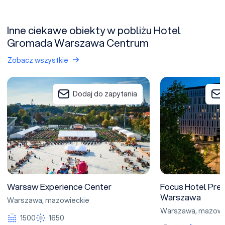
Inne ciekawe obiekty w pobliżu Hotel
Gromada Warszawa Centrum
Zobacz wszystkie
Warsaw Experience Center
Focus Hotel Prem
Dodaj do zapytania
Warsaw Experience Center
Focus Hotel Pre
Warszawa
Warszawa
,
mazowieckie
Warszawa
,
mazowi
1500
1650