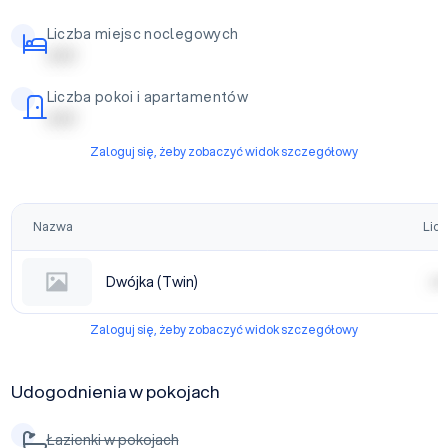
Liczba miejsc noclegowych
| | | | |
Liczba pokoi i apartamentów
| | | | |
Zaloguj się, żeby zobaczyć widok szczegółowy
Nazwa
Licz
Dwójka (Twin)
| | | |
Zaloguj się, żeby zobaczyć widok szczegółowy
Udogodnienia w pokojach
Łazienki w pokojach