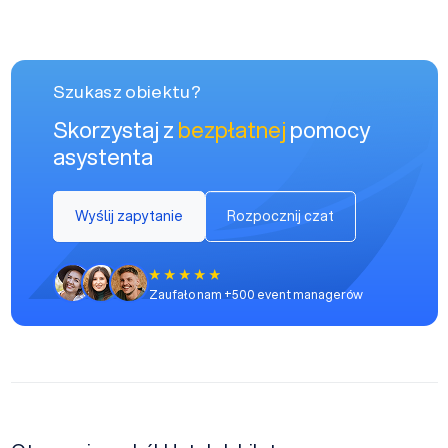
Szukasz obiektu?
Skorzystaj z
bezpłatnej
pomocy
asystenta
Wyślij zapytanie
Rozpocznij czat
Zaufało nam +500 event managerów