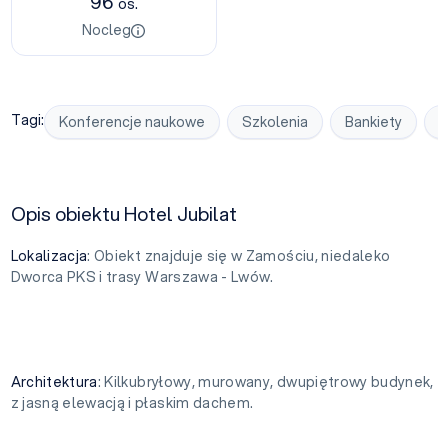
96
os.
Nocleg
Tagi:
Konferencje naukowe
Szkolenia
Bankiety
E
Opis obiektu Hotel Jubilat
Lokalizacja
: Obiekt znajduje się w Zamościu, niedaleko
Dworca PKS i trasy Warszawa - Lwów.
Architektura
: Kilkubryłowy, murowany, dwupiętrowy budynek,
z jasną elewacją i płaskim dachem.