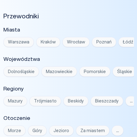
Przewodniki
Miasta
Warszawa
Kraków
Wrocław
Poznań
Łódź
Województwa
Dolnośląskie
Mazowieckie
Pomorskie
Śląskie
Regiony
Mazury
Trójmiasto
Beskidy
Bieszczady
…
Otoczenie
Morze
Góry
Jezioro
Za miastem
…