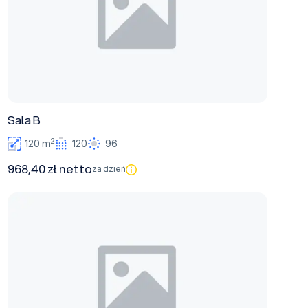
Sala B
2
120 m
120
96
968,40 zł netto
za dzień
Sala A