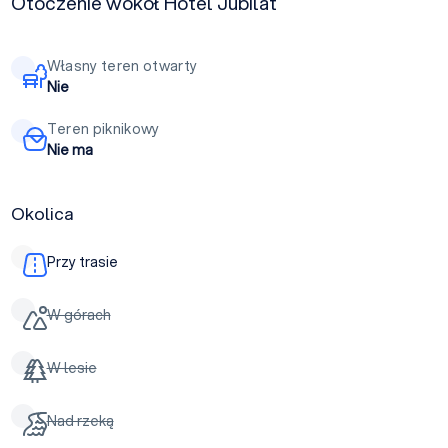
Otoczenie wokół Hotel Jubilat
Własny teren otwarty
Nie
Teren piknikowy
Nie ma
Okolica
Przy trasie
W górach
W lesie
Nad rzeką