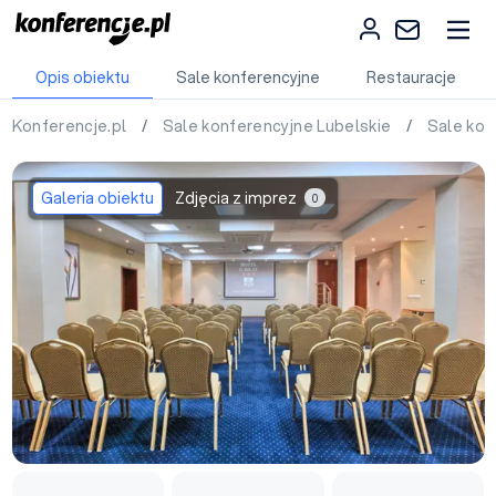
Opis obiektu
Sale konferencyjne
Restauracje
Konferencje.pl
/
Sale konferencyjne Lubelskie
/
Sale ko
Galeria obiektu
Zdjęcia z imprez
0