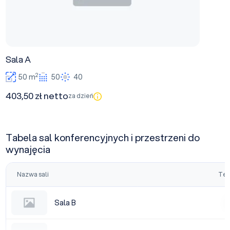
Sala A
2
50 m
50
40
403,50 zł netto
za dzień
Tabela sal konferencyjnych i przestrzeni do
wynajęcia
Nazwa sali
Tea
Sala B
Sala B
|
Sala A