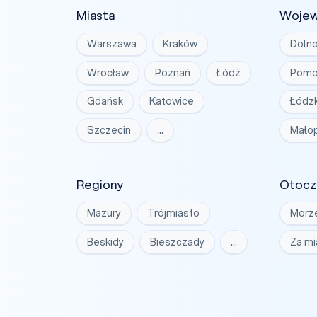
Miasta
Woje
Warszawa
Kraków
Dolno
Wrocław
Poznań
Łódź
Pomo
Gdańsk
Katowice
Łódzk
Szczecin
…
Małop
Regiony
Otocz
Mazury
Trójmiasto
Morz
Beskidy
Bieszczady
…
Za m