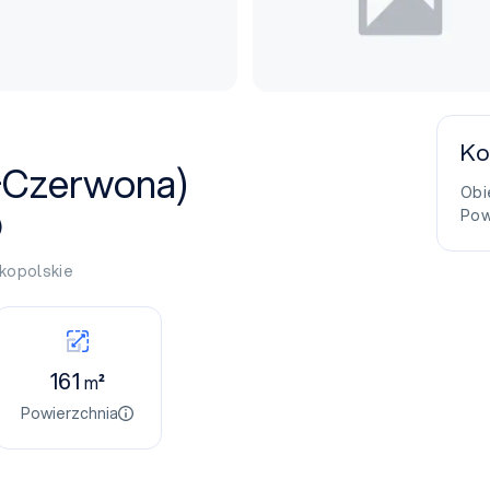
Ko
a+Czerwona)
Obi
Pow
)
lkopolskie
161
m²
Powierzchnia