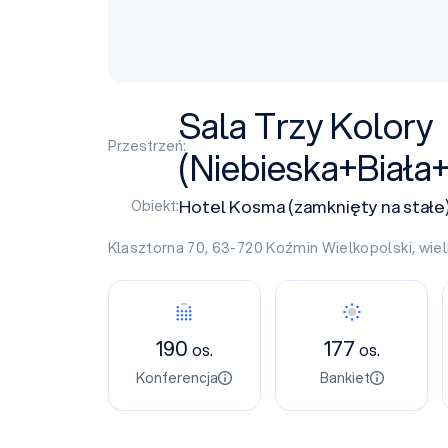
Sala Trzy Kolory
Przestrzeń:
(Niebieska+Biał
Hotel Kosma (zamknięty na stałe
Obiekt:
Klasztorna 70, 63-720
Koźmin Wielkopolski
,
wie
190
177
os.
os.
Konferencja
Bankiet