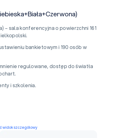
(Niebieska+Biała+Czerwona)
) – sala konferencyjna o powierzchni 161
elkopolski.
ustawieniu bankietowym i 190 osób w
iemnienie regulowane, dostęp do światła
pchart.
nty i szkolenia.
yć widok szczegółowy
Sala Czerwona