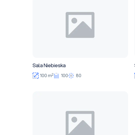
Sala Niebieska
2
100 m
100
80
Sala Biała