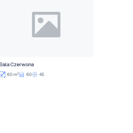
Sala Czerwona
2
60 m
60
45