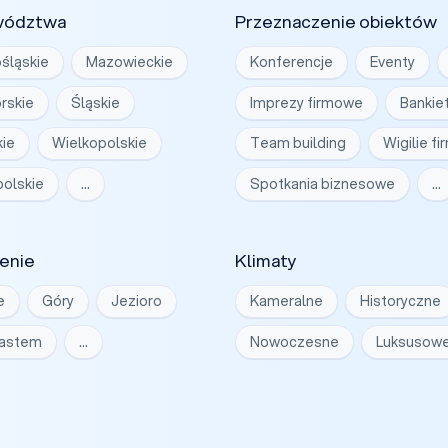
wództwa
Przeznaczenie obiektów
śląskie
Mazowieckie
Konferencje
Eventy
rskie
Śląskie
Imprezy firmowe
Bankie
ie
Wielkopolskie
Team building
Wigilie f
olskie
…
Spotkania biznesowe
…
enie
Klimaty
e
Góry
Jezioro
Kameralne
Historyczne
iastem
…
Nowoczesne
Luksusow