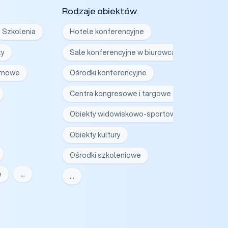
Rodzaje obiektów
Szkolenia
Hotele konferencyjne
ty
Sale konferencyjne w biurowcach
irmowe
Ośrodki konferencyjne
Centra kongresowe i targowe
Obiekty widowiskowo-sportowe
Obiekty kultury
Ośrodki szkoleniowe
e
…
…