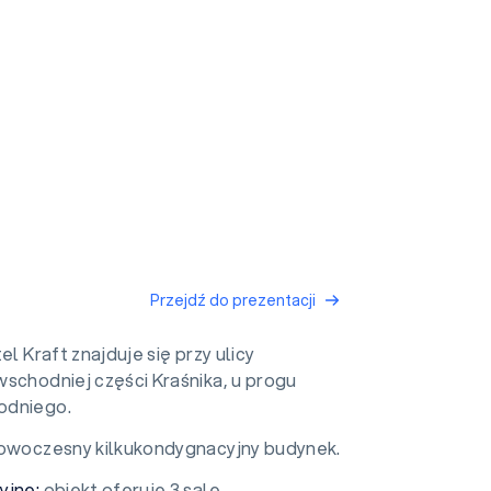
Przejdź do prezentacji
l Kraft znajduje się przy ulicy
schodniej części Kraśnika, u progu
odniego.
owoczesny kilkukondygnacyjny budynek.
yjne:
obiekt oferuje 3 sale