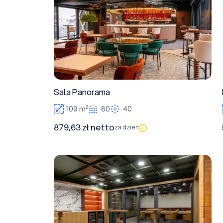
Sala Panorama
2
109 m
60
40
879,63 zł netto
za dzień
VIP Room