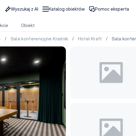
Wyszukaj z AI
Katalog obiektów
Pomoc eksperta
kcie
Obiekt
e
/
Sale konferencyjne Kraśnik
/
Hotel Kraft
/ Sala konfere