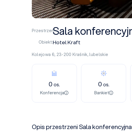
Sala konferencyj
Przestrzeń:
Hotel Kraft
Obiekt:
Kolejowa 6, 23-200
Kraśnik
,
lubelskie
0
0
os.
os.
Konferencja
Bankiet
Opis przestrzeni Sala konferencyjna