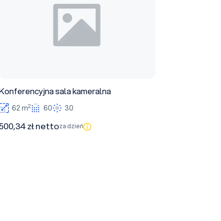
Konferencyjna sala kameralna
2
62 m
60
30
500,34 zł netto
za dzień