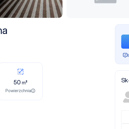
na
Sk
50
m²
Powierzchnia