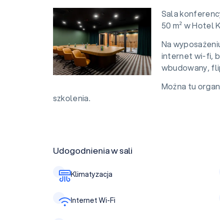
Sala konferenc
50 m² w Hotel K
Na wyposażeniu 
internet wi-fi,
wbudowany, fli
Można tu organi
szkolenia.
Udogodnienia w sali
Klimatyzacja
Internet Wi-Fi