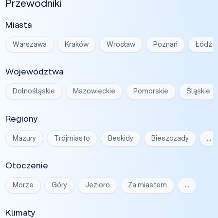
Przewodniki
Miasta
Warszawa
Kraków
Wrocław
Poznań
Łódź
Województwa
Dolnośląskie
Mazowieckie
Pomorskie
Śląskie
Regiony
Mazury
Trójmiasto
Beskidy
Bieszczady
…
Otoczenie
Morze
Góry
Jezioro
Za miastem
…
Klimaty