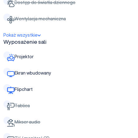
Dostęp do światła dziennego
Wentylacja mechaniczna
Pokaż wszystkie
Wyposażenie sali
Projektor
Ekran wbudowany
Flipchart
Tablica
Mikser audio