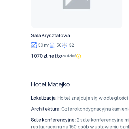
Sala Kryształowa
2
50 m
50
32
1 070 zł netto
za dzień
Hotel Matejko
Lokalizacja
: Hotel znajduje się w odległoś
Architektura
: Czterokondygnacyjna kamieni
Sale konferencyjne
: 2 sale konferencyjne 
restauracyjna na 150 osób w ustawieniu ba