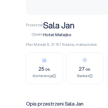
Sala Jan
Przestrzeń:
Hotel Matejko
Obiekt:
Plac Matejki 8, 31-157
Kraków
,
małopolskie
25
27
os.
os.
Konferencja
Bankiet
Opis przestrzeni Sala Jan