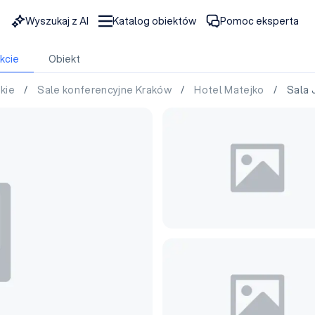
Wyszukaj z AI
Katalog obiektów
Pomoc eksperta
kcie
Obiekt
skie
/
Sale konferencyjne Kraków
/
Hotel Matejko
/ Sala J