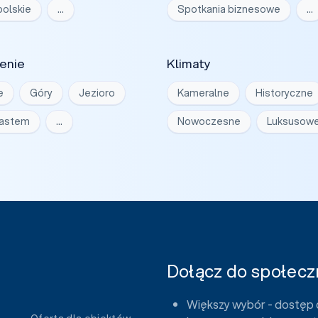
olskie
…
Spotkania biznesowe
…
enie
Klimaty
e
Góry
Jezioro
Kameralne
Historyczne
iastem
…
Nowoczesne
Luksusow
Dołącz do społeczn
Większy wybór - dostęp 