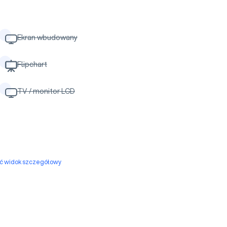
Ekran wbudowany
Flipchart
TV / monitor LCD
yć widok szczegółowy