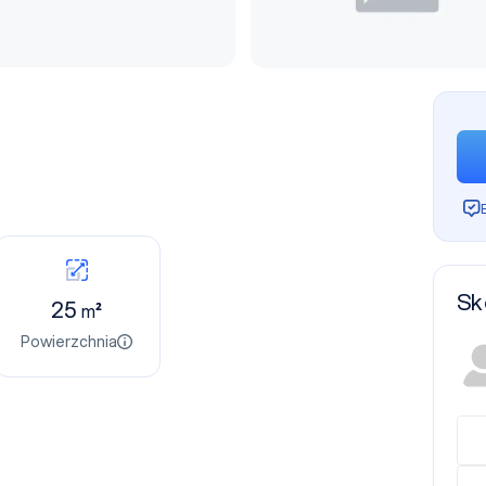
Sk
25
m²
Powierzchnia