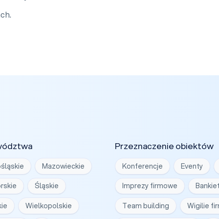
ch.
wództwa
Przeznaczenie obiektów
śląskie
Mazowieckie
Konferencje
Eventy
rskie
Śląskie
Imprezy firmowe
Bankie
ie
Wielkopolskie
Team building
Wigilie f