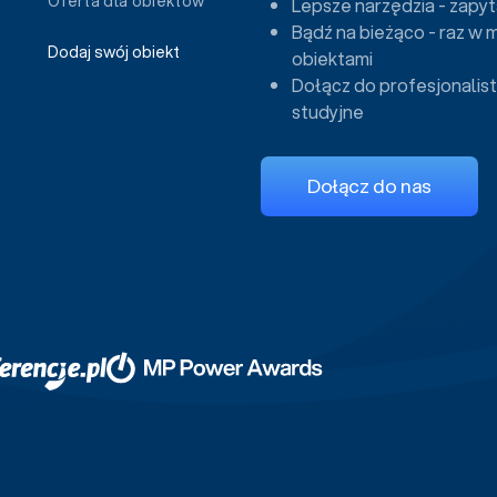
Oferta dla obiektów
Lepsze narzędzia - zapyt
Bądź na bieżąco - raz w 
Dodaj swój obiekt
obiektami
Dołącz do profesjonalist
studyjne
Dołącz do nas