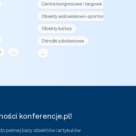
Centra kongresowe i targowe
Obiekty widowiskowo-sportowe
Obiekty kultury
Ośrodki szkoleniowe
e
…
…
ości konferencje.pl!
do pełnej bazy obiektów i artykułów