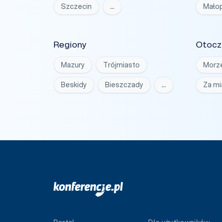
Szczecin
…
Małop
Regiony
Otocz
Mazury
Trójmiasto
Morz
Beskidy
Bieszczady
…
Za m