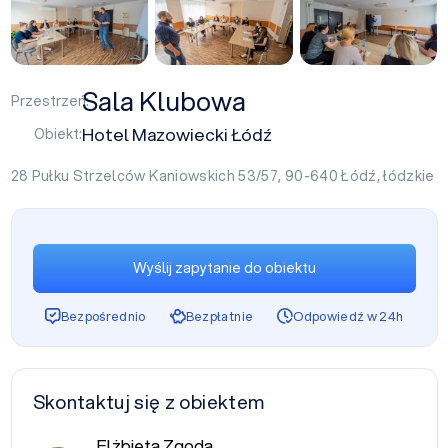
+1
Sala Klubowa
Przestrzeń:
Hotel Mazowiecki Łódź
Obiekt:
28 Pułku Strzelców Kaniowskich 53/57, 90-640
Łódź
,
łódzkie
Wyślij zapytanie do obiektu
Bezpośrednio
Bezpłatnie
Odpowiedź w 24h
Skontaktuj się z obiektem
Elżbieta Zgoda