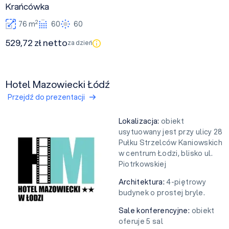
Krańcówka
2
76 m
60
60
529,72 zł netto
za dzień
Hotel Mazowiecki Łódź
Przejdź do prezentacji
Lokalizacja:
obiekt
usytuowany jest przy ulicy 28
Pułku Strzelców Kaniowskich
w centrum Łodzi, blisko ul.
Piotrkowskiej
Architektura:
4-piętrowy
budynek o prostej bryle.
Sale konferencyjne:
obiekt
oferuje 5 sal