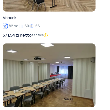
Vabank
2
82 m
60
66
571,54 zł netto
za dzień
Krańcówka