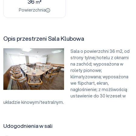
36
m²
Powierzchnia
Opis przestrzeni Sala Klubowa
Sala o powierzchni 36 m2, od
strony tylnej hotelu z oknami
na zachód; wyposażona w
rolety pionowe;
klimatyzowana; wyposażona
we flipchart, ekran,
nagłośnienie; z możliwością
ustawienie do 30 krzeseł w
układzie kinowym/teatralnym.
Udogodnienia w sali