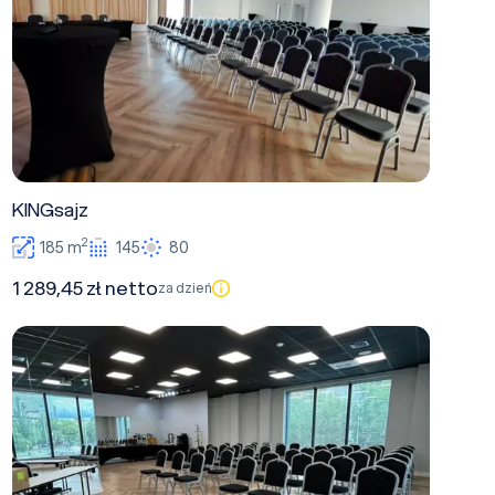
KINGsajz
2
185 m
145
80
1 289,45 zł netto
za dzień
Deja Vu