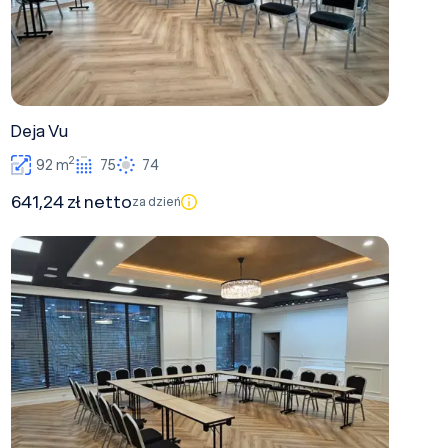
Deja Vu
2
92 m
75
74
641,24 zł netto
za dzień
Vabank