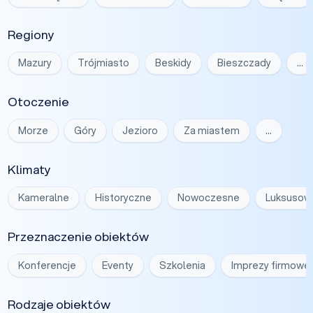
Regiony
Mazury
Trójmiasto
Beskidy
Bieszczady
…
Otoczenie
Morze
Góry
Jezioro
Za miastem
…
Klimaty
Kameralne
Historyczne
Nowoczesne
Luksusow
Przeznaczenie obiektów
Konferencje
Eventy
Szkolenia
Imprezy firmowe
Rodzaje obiektów