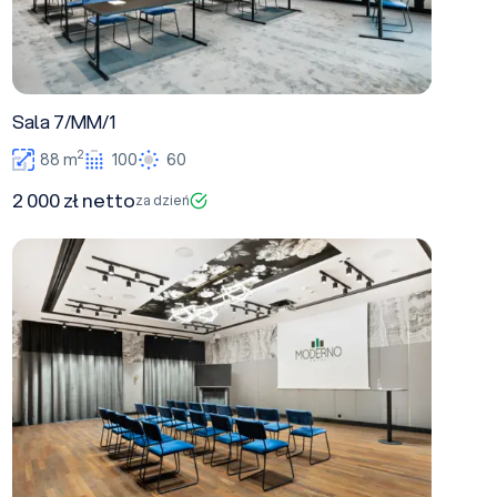
Sala 7/MM/1
2
88 m
100
60
2 000 zł netto
za dzień
Sala 8/MM/1