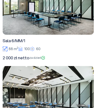
Sala 6/MM/1
2
88 m
100
60
2 000 zł netto
za dzień
Sala 7/MM/1