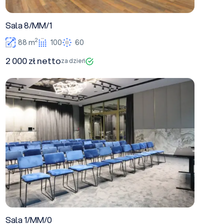
Sala 8/MM/1
2
88 m
100
60
2 000 zł netto
za dzień
Sala 1/MM/0
Sala 1/MM/0