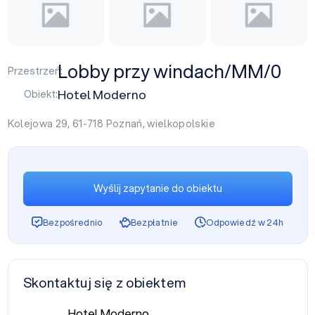
Lobby przy windach/MM/0
Przestrzeń:
Hotel Moderno
Obiekt:
Kolejowa 29, 61-718
Poznań
,
wielkopolskie
Wyślij zapytanie do obiektu
Bezpośrednio
Bezpłatnie
Odpowiedź w 24h
Skontaktuj się z obiektem
Hotel Moderno