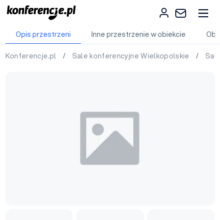
Opis przestrzeni
Inne przestrzenie w obiekcie
Obi
Konferencje.pl
/
Sale konferencyjne Wielkopolskie
/
Sal