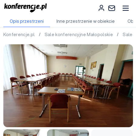
Opis przestrzeni
Inne przestrzenie w obiekcie
Obi
Konferencje.pl
/
Sale konferencyjne Małopolskie
/
Sale 