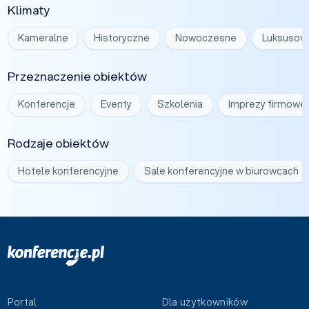
Klimaty
Kameralne
Historyczne
Nowoczesne
Luksusow
Przeznaczenie obiektów
Konferencje
Eventy
Szkolenia
Imprezy firmowe
Rodzaje obiektów
Hotele konferencyjne
Sale konferencyjne w biurowcach
Portal
Dla użytkowników