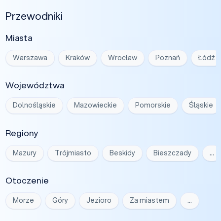
Przewodniki
Miasta
Warszawa
Kraków
Wrocław
Poznań
Łódź
Województwa
Dolnośląskie
Mazowieckie
Pomorskie
Śląskie
Regiony
Mazury
Trójmiasto
Beskidy
Bieszczady
…
Otoczenie
Morze
Góry
Jezioro
Za miastem
…