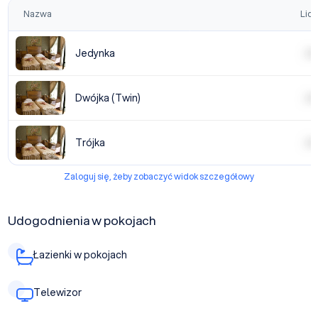
Nazwa
Licz
Jedynka
| | | |
Dwójka (Twin)
| | | |
Trójka
| | | |
Zaloguj się, żeby zobaczyć widok szczegółowy
Udogodnienia w pokojach
Łazienki w pokojach
Telewizor