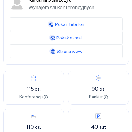
Karolina Staszczyk
Wynajem sal konferencyjnych
Pokaż telefon
Pokaż e-mail
Strona www
Konferencja
Bankiet
115
90
os.
os.
Konferencja
Bankiet
Nocleg
Parking
110
40
os.
aut