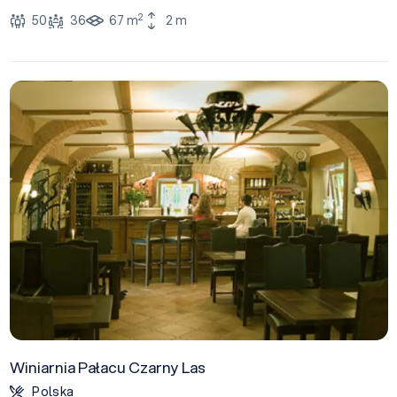
2
50
36
67 m
2 m
Winiarnia Pałacu Czarny Las
Polska