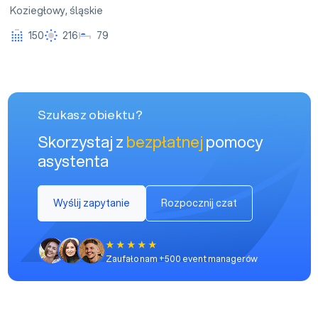
Koziegłowy
,
śląskie
150
216
79
Szukasz obiektu?
Skorzystaj z
bezpłatnej
pomocy
asystenta
Wyślij zapytanie
Rozpocznij czat
Zaufało nam +500 event managerów