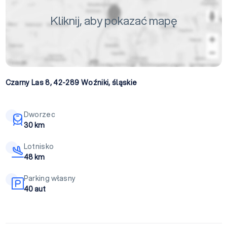
Kliknij, aby pokazać mapę
Czarny Las 8, 42-289
Woźniki
,
śląskie
Dworzec
30 km
Lotnisko
48 km
Parking własny
40 aut