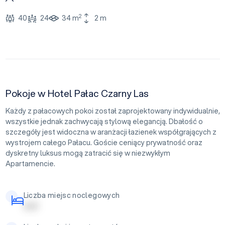
2
40
24
34 m
2 m
Pokoje w Hotel Pałac Czarny Las
Każdy z pałacowych pokoi został zaprojektowany indywidualnie,
wszystkie jednak zachwycają stylową elegancją. Dbałość o
szczegóły jest widoczna w aranżacji łazienek współgrających z
wystrojem całego Pałacu. Goście ceniący prywatność oraz
dyskretny luksus mogą zatracić się w niezwykłym
Apartamencie.
Liczba miejsc noclegowych
| | | | |