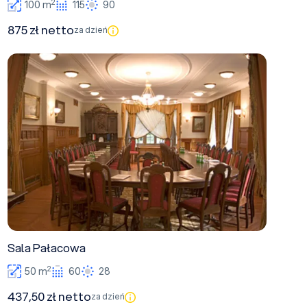
2
100 m
115
90
875 zł netto
za dzień
Sala Pałacowa
Sala Pałacowa
2
50 m
60
28
437,50 zł netto
za dzień