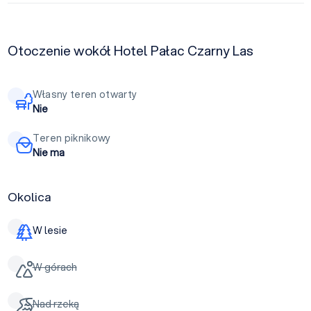
Otoczenie wokół Hotel Pałac Czarny Las
Własny teren otwarty
Nie
Teren piknikowy
Nie ma
Okolica
W lesie
W górach
Nad rzeką