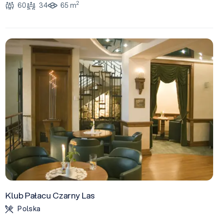
2
60
34
65 m
Klub Pałacu Czarny Las
Polska