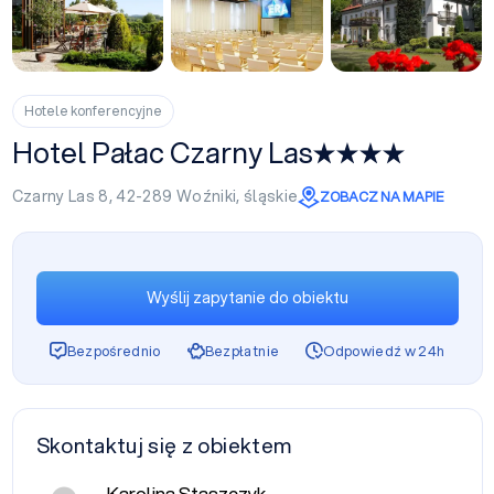
+20
Hotele konferencyjne
Hotel Pałac Czarny Las
Czarny Las 8, 42-289
Woźniki
,
śląskie
ZOBACZ NA MAPIE
Wyślij zapytanie do obiektu
Bezpośrednio
Bezpłatnie
Odpowiedź w 24h
Skontaktuj się z obiektem