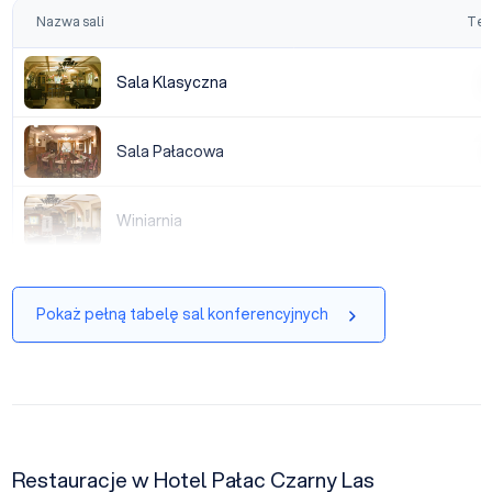
Nazwa sali
Tea
Sala Klasyczna
Sala Klasyczna
|
Sala Pałacowa
Sala Pałacowa
|
Winiarnia
Winiarnia
|
Pokaż pełną tabelę sal konferencyjnych
Restauracje w Hotel Pałac Czarny Las