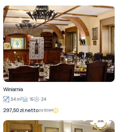
Winiarnia
Winiarnia
2
34 m
15
24
297,50 zł netto
za dzień
Biblioteka