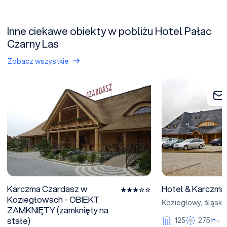
Inne ciekawe obiekty w pobliżu Hotel Pałac
Czarny Las
Zobacz wszystkie
Karczma Czardasz w Koziegłowach - OBIEKT ZAMKNIĘTY (zamkni
Hotel & Karczma S
Karczma Czardasz w
Hotel & Karczma 
Koziegłowach - OBIEKT
Koziegłowy
,
śląski
ZAMKNIĘTY (zamknięty na
stałe)
125
275