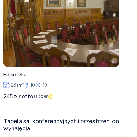
Biblioteka
2
28 m
10
10
245 zł netto
za dzień
Tabela sal konferencyjnych i przestrzeni do
wynajęcia