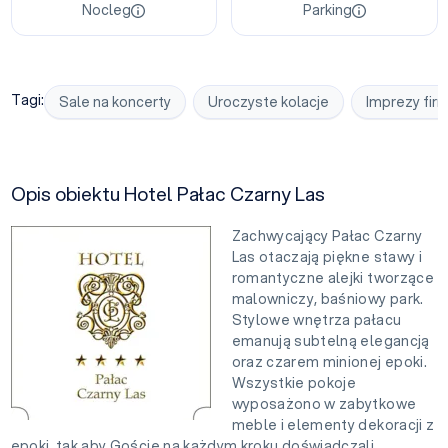
Nocleg
Parking
Tagi:
Sale na koncerty
Uroczyste kolacje
Imprezy fi
Opis obiektu Hotel Pałac Czarny Las
Zachwycający Pałac Czarny
Las otaczają piękne stawy i
romantyczne alejki tworzące
malowniczy, baśniowy park.
Stylowe wnętrza pałacu
emanują subtelną elegancją
oraz czarem minionej epoki.
Wszystkie pokoje
wyposażono w zabytkowe
meble i elementy dekoracji z
epoki, tak aby Goście na każdym kroku doświadczali