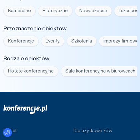
Kameralne
Historyczne
Nowoczesne
Luksusow
Przeznaczenie obiektów
Konferencje
Eventy
Szkolenia
Imprezy firmowe
Rodzaje obiektów
Hotele konferencyjne
Sale konferencyjne w biurowcach
Portal
Dla użytkowników
Ustawienia plików cookies