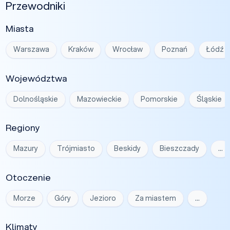
Przewodniki
Miasta
Warszawa
Kraków
Wrocław
Poznań
Łódź
Województwa
Dolnośląskie
Mazowieckie
Pomorskie
Śląskie
Regiony
Mazury
Trójmiasto
Beskidy
Bieszczady
…
Otoczenie
Morze
Góry
Jezioro
Za miastem
…
Klimaty