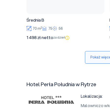
Średnia B
2
70 m
75
56
1 498 zł netto
za dzień
Pokaż więce
Hotel Perła Południa w Rytrze
Lokalizacja:
Malowniczo wk