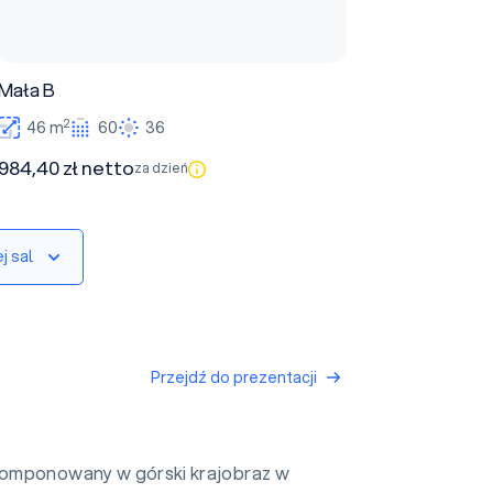
Mała B
2
46 m
60
36
984,40 zł netto
za dzień
j sal
Przejdź do prezentacji
omponowany w górski krajobraz w