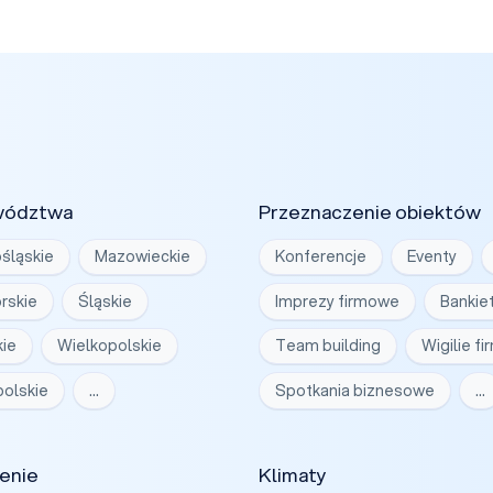
wództwa
Przeznaczenie obiektów
śląskie
Mazowieckie
Konferencje
Eventy
rskie
Śląskie
Imprezy firmowe
Bankie
ie
Wielkopolskie
Team building
Wigilie f
olskie
…
Spotkania biznesowe
…
enie
Klimaty