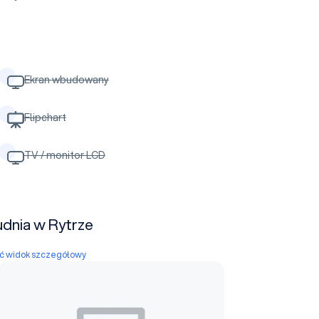
Ekran wbudowany
Flipchart
TV / monitor LCD
udnia w Rytrze
yć widok szczegółowy
Średnia A