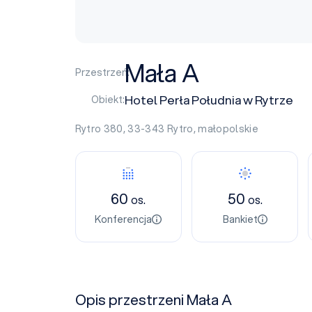
Mała A
Przestrzeń:
Hotel Perła Południa w Rytrze
Obiekt:
Rytro 380, 33-343
Rytro
,
małopolskie
60
50
os.
os.
Konferencja
Bankiet
Opis przestrzeni Mała A