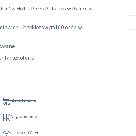
46 m² w Hotel Perła Południa w Rytrze w
stawieniu bankietowym i 60 osób w
lowane.
nty i szkolenia.
Klimatyzacja
Nagłośnienie
Internet Wi-Fi