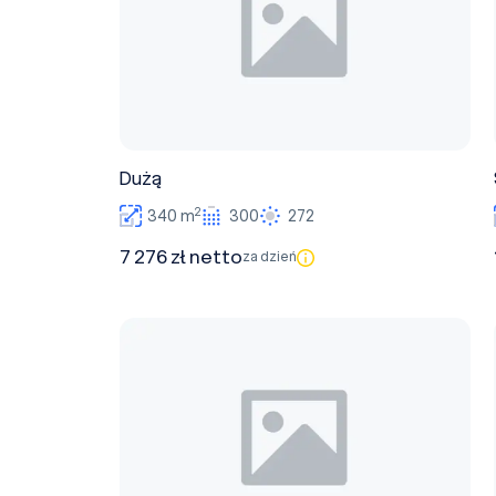
Dużą
2
340 m
300
272
7 276 zł netto
za dzień
Średnia B