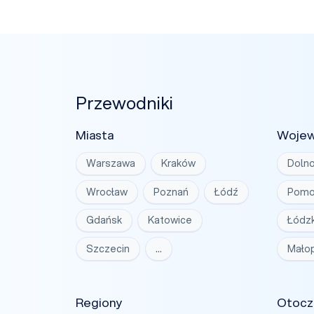
Przewodniki
Miasta
Woje
Warszawa
Kraków
Dolno
Wrocław
Poznań
Łódź
Pomo
Gdańsk
Katowice
Łódzk
Szczecin
…
Małop
Regiony
Otocz