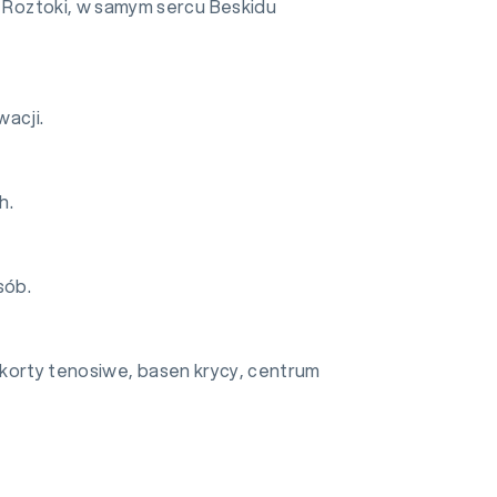
j Roztoki, w samym sercu Beskidu
acji.
h.
sób.
, korty tenosiwe, basen krycy, centrum