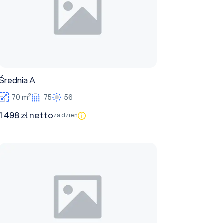
Średnia A
2
70 m
75
56
1 498 zł netto
za dzień
Mała B