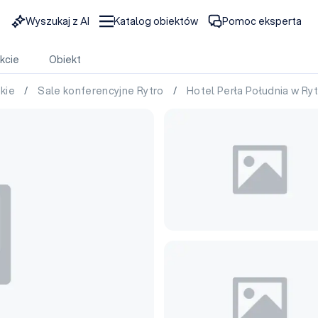
Wyszukaj z AI
Katalog obiektów
Pomoc eksperta
kcie
Obiekt
skie
/
Sale konferencyjne Rytro
/
Hotel Perła Południa w Ry