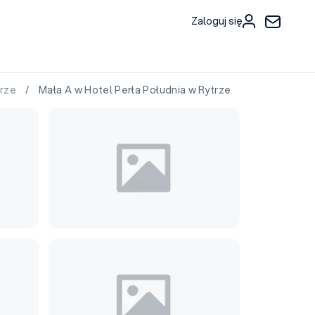
Zaloguj się
trze
/ Mała A w Hotel Perła Południa w Rytrze