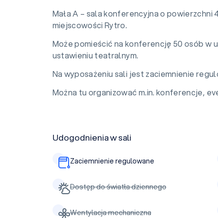
Mała A – sala konferencyjna o powierzchni 
miejscowości Rytro.
Może pomieścić na konferencję 50 osób w u
ustawieniu teatralnym.
Na wyposażeniu sali jest zaciemnienie regu
Można tu organizować m.in. konferencje, eve
Udogodnienia w sali
Zaciemnienie regulowane
Dostęp do światła dziennego
Wentylacja mechaniczna