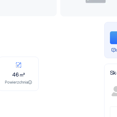
Sk
46
m²
Powierzchnia