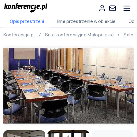
Opis przestrzeni
Inne przestrzenie w obiekcie
Obi
Konferencje.pl
/
Sale konferencyjne Małopolskie
/
Sale 