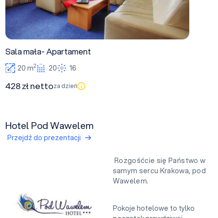
Sala mała- Apartament
2
20 m
20
16
428 zł netto
za dzień
Hotel Pod Wawelem
Przejdź do prezentacji
Rozgośćcie się Państwo w
samym sercu Krakowa, pod
Wawelem.
Pokoje hotelowe to tylko