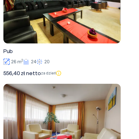
Pub
2
26 m
24
20
556,40 zł netto
za dzień
Sala mała- Apartament