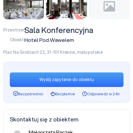
Sala Konferencyjna
Przestrzeń:
Hotel Pod Wawelem
Obiekt:
Plac Na Groblach 22, 31-101
Kraków
,
małopolskie
Wyślij zapytanie do obiektu
Bezpośrednio
Bezpłatnie
Odpowiedź w 24h
Skontaktuj się z obiektem
Małgorzata Pączek