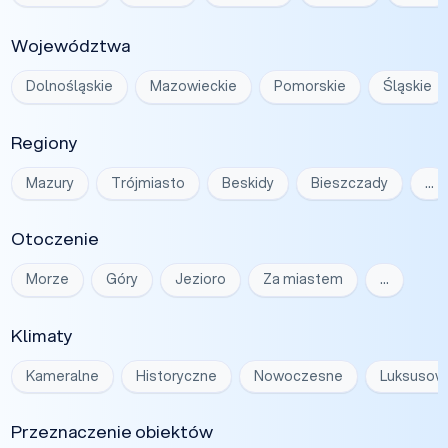
Województwa
Dolnośląskie
Mazowieckie
Pomorskie
Śląskie
Regiony
Mazury
Trójmiasto
Beskidy
Bieszczady
…
Otoczenie
Morze
Góry
Jezioro
Za miastem
…
Klimaty
Kameralne
Historyczne
Nowoczesne
Luksusow
Przeznaczenie obiektów