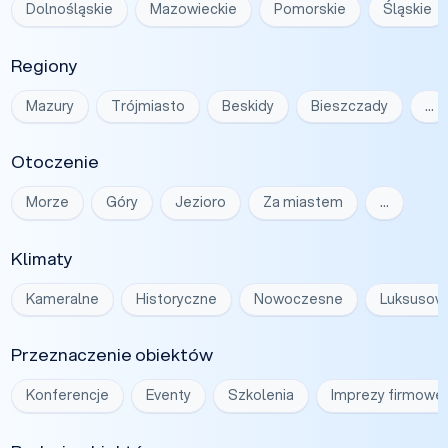
Dolnośląskie
Mazowieckie
Pomorskie
Śląskie
Regiony
Mazury
Trójmiasto
Beskidy
Bieszczady
…
Otoczenie
Morze
Góry
Jezioro
Za miastem
…
Klimaty
Kameralne
Historyczne
Nowoczesne
Luksusow
Przeznaczenie obiektów
Konferencje
Eventy
Szkolenia
Imprezy firmowe