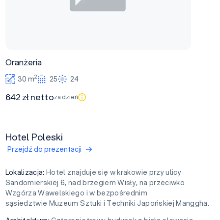
Oranżeria
2
30 m
25
24
642 zł netto
za dzień
Hotel Poleski
Przejdź do prezentacji
Lokalizacja:
Hotel znajduje się w krakowie przy ulicy
Sandomierskiej 6, nad brzegiem Wisły, na przeciwko
Wzgórza Wawelskiego i w bezpośrednim
sąsiedztwie Muzeum Sztuki i Techniki Japońskiej Manggha.