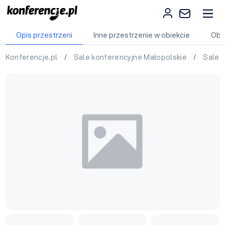
Opis przestrzeni
Inne przestrzenie w obiekcie
Obi
Konferencje.pl
/
Sale konferencyjne Małopolskie
/
Sale 