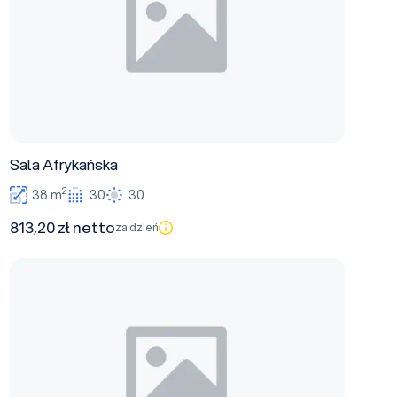
Sala Afrykańska
2
38 m
30
30
813,20 zł netto
za dzień
Oranżeria