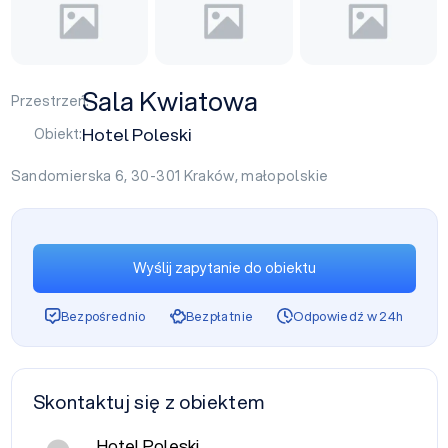
Sala Kwiatowa
Przestrzeń:
Hotel Poleski
Obiekt:
Sandomierska 6, 30-301
Kraków
,
małopolskie
Wyślij zapytanie do obiektu
Bezpośrednio
Bezpłatnie
Odpowiedź w 24h
Skontaktuj się z obiektem
Hotel Poleski