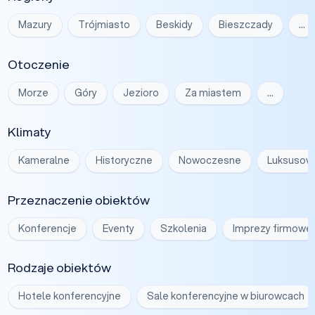
Mazury
Trójmiasto
Beskidy
Bieszczady
…
Otoczenie
Morze
Góry
Jezioro
Za miastem
…
Klimaty
Kameralne
Historyczne
Nowoczesne
Luksusow
Przeznaczenie obiektów
Konferencje
Eventy
Szkolenia
Imprezy firmowe
Rodzaje obiektów
Hotele konferencyjne
Sale konferencyjne w biurowcach