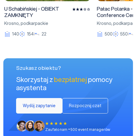
U Schabińskiej - OBIEKT
Pałac Polanka - 
ZAMKNIĘTY
Conference Cen
Krosno
,
podkarpackie
Krosno
,
podkarpac
140
154
22
500
550
Szukasz obiektu?
Skorzystaj z
bezpłatnej
pomocy
asystenta
Wyślij zapytanie
Rozpocznij czat
Zaufało nam +500 event managerów