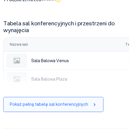
Tabela sal konferencyjnych i przestrzeni do
wynajęcia
Nazwa sali
Tea
Sala Balowa Venus
Sala Balowa Venus
|
Sala Balowa Plaza
Sala Balowa Plaza
|
Pokaż pełną tabelę sal konferencyjnych