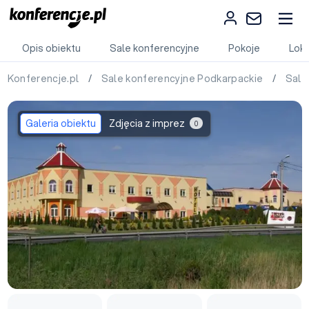
Opis obiektu
Sale konferencyjne
Pokoje
Loka
Konferencje.pl
/
Sale konferencyjne Podkarpackie
/
Sale
Galeria obiektu
Zdjęcia z imprez
0