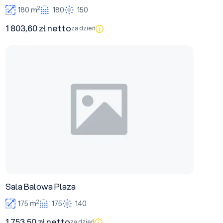
2
180 m
180
150
1 803,60 zł netto
za dzień
Sala Balowa Plaza
Sala Balowa Plaza
2
175 m
175
140
1 753,50 zł netto
za dzień