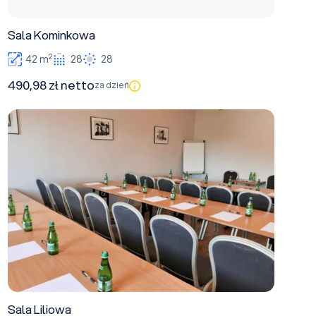
Sala Kominkowa
2
42 m
28
28
490,98 zł netto
za dzień
Sala Liliowa
Sala Liliowa