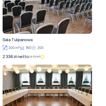
Sala Tulipanowa
2
200 m
180
200
2 338 zł netto
za dzień
Sala Jaśminowa