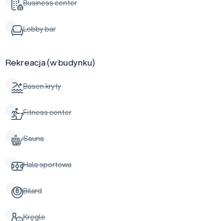
Business center
Lobby bar
Rekreacja (w budynku)
Basen kryty
Fitness center
Sauna
Hala sportowa
Bilard
Kręgle