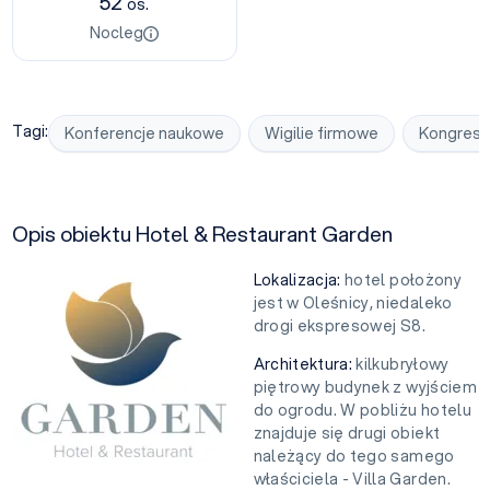
52
os.
Nocleg
Tagi:
Konferencje naukowe
Wigilie firmowe
Kongresy
Opis obiektu Hotel & Restaurant Garden
Lokalizacja:
hotel położony
jest w Oleśnicy, niedaleko
drogi ekspresowej S8.
Architektura:
kilkubryłowy
piętrowy budynek z wyjściem
do ogrodu. W pobliżu hotelu
znajduje się drugi obiekt
należący do tego samego
właściciela - Villa Garden.