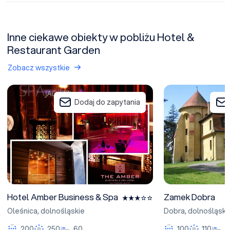
Inne ciekawe obiekty w pobliżu Hotel &
Restaurant Garden
Zobacz wszystkie
Hotel Amber Business & Spa
Zamek Dobra
Dodaj do zapytania
Hotel Amber Business & Spa
Zamek Dobra
Oleśnica
,
dolnośląskie
Dobra
,
dolnośląski
200
250
60
100
110
5