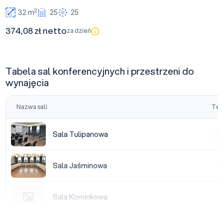
2
32 m
25
25
374,08 zł netto
za dzień
Tabela sal konferencyjnych i przestrzeni do
wynajęcia
Nazwa sali
Tea
Sala Tulipanowa
Sala Tulipanowa
|
Sala Jaśminowa
Sala Jaśminowa
|
Sala Kominkowa
Sala Kominkowa
|