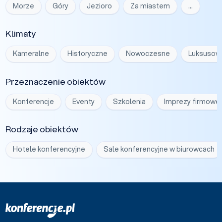
Morze
Góry
Jezioro
Za miastem
…
Klimaty
Kameralne
Historyczne
Nowoczesne
Luksusow
Przeznaczenie obiektów
Konferencje
Eventy
Szkolenia
Imprezy firmowe
Rodzaje obiektów
Hotele konferencyjne
Sale konferencyjne w biurowcach