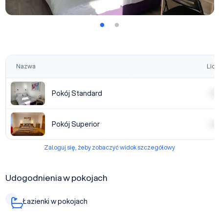
Nazwa
Licz
Pokój Standard
| | | |
Pokój Superior
| | | |
Zaloguj się, żeby zobaczyć widok szczegółowy
Udogodnienia w pokojach
Łazienki w pokojach