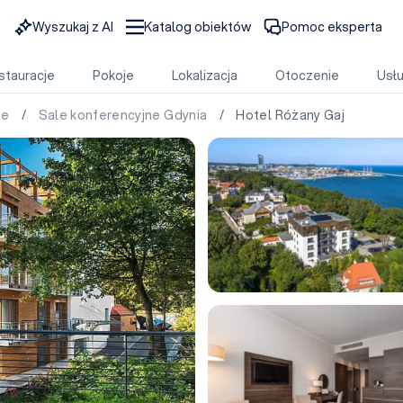
Wyszukaj z AI
Katalog obiektów
Pomoc eksperta
stauracje
Pokoje
Lokalizacja
Otoczenie
Usłu
ie
/
Sale konferencyjne Gdynia
/ Hotel Różany Gaj