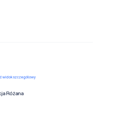
yć widok szczegółowy
ja Różana