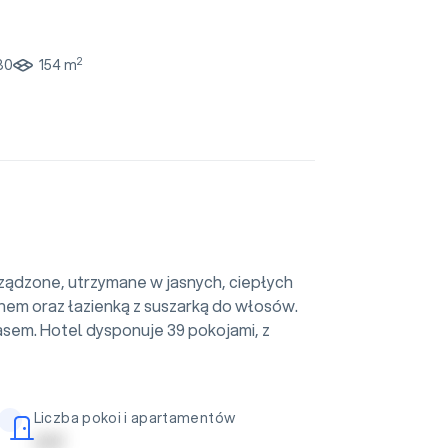
2
30
154 m
rządzone, utrzymane w jasnych, ciepłych
nem oraz łazienką z suszarką do włosów.
sem. Hotel dysponuje 39 pokojami, z
Liczba pokoi i apartamentów
| | | | |