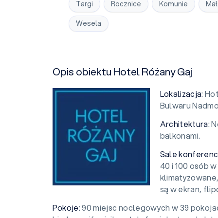
Targi
Rocznice
Komunie
Mał
Wesela
Opis obiektu Hotel Różany Gaj
Lokalizacja
: Ho
Bulwaru Nadmo
Architektura
: 
balkonami.
Sale konferenc
40 i 100 osób w
klimatyzowane,
są w ekran, flip
Pokoje
: 90 miejsc noclegowych w 39 pokoja