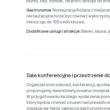
biurko, sejf, minibar, telefon i dostęp do I
Gastronomia
: Restauracja Różana z miejscam
restauracyjna może byc również wykorzysty
mieszcząc do 100 osób kinowo.
Dodatkowe usługi i atrakcje:
Basen, sauna, j
Sale konferencyjne i przestrzenie d
Organizatorom szkoleń, konferencji, spotk
proponujemy dwie klimatyzowane i komple
W przygotowaniu każdego wydarzenia pomo
który będzie również czuwał nad prawidłow
znajduje się także zaplecze gastronomiczne