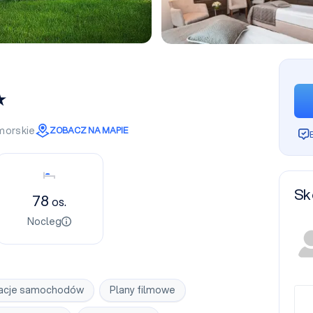
morskie
ZOBACZ NA MAPIE
Nocleg
Sk
78
os.
Nocleg
acje samochodów
Plany filmowe