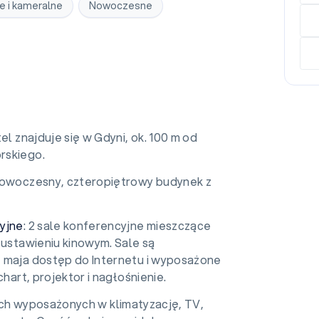
e i kameralne
Nowoczesne
tel znajduje się w Gdyni, ok. 100 m od
rskiego.
Nowoczesny, czteropiętrowy budynek z
yjne
: 2 sale konferencyjne mieszczące
 ustawieniu kinowym. Sale są
 maja dostęp do Internetu i wyposażone
chart, projektor i nagłośnienie.
ch wyposażonych w klimatyzację, TV,