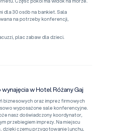
nternetu. Część pokoi ma widok na morze.
i dla 30 osób na bankiet. Sala
wana na potrzeby konferencji,
acuzzi, plac zabaw dla dzieci.
o wynajęcia w Hotel Różany Gaj
ań biznesowych oraz imprez firmowych
ksowo wyposażone sale konferencyjne.
że nasz doświadczony koordynator,
ym przebiegiem imprezy. Na miejscu
, dzięki czemu przygotowanie lunchu,