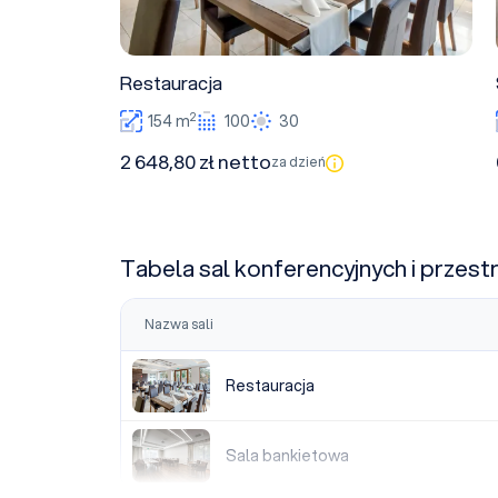
Restauracja
2
154 m
100
30
2 648,80 zł netto
za dzień
Tabela sal konferencyjnych i przest
Nazwa sali
Restauracja
Restauracja
Sala bankietowa
Sala bankietowa