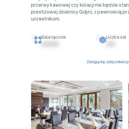
przerwy kawowej czy kolacji nie będzie sta
prestiżowej dzielnicy Gdyni, z pewnością p
uczestnikom.
Sale łącznie
Liczba sal
| | | | | | | | | |
| | | | |
Zaloguj się, żeby zobacz
Restauracja