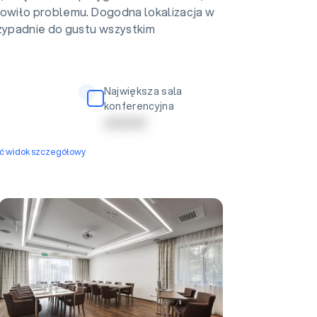
nowiło problemu. Dogodna lokalizacja w
rzypadnie do gustu wszystkim
Największa sala
konferencyjna
| | | | | | | | | |
yć widok szczegółowy
Sala bankietowa