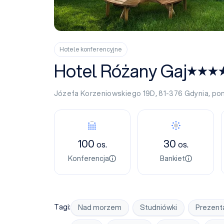
Hotele konferencyjne
Hotel Różany Gaj
Józefa Korzeniowskiego 19D, 81-376
Gdynia
,
po
Konferencja
Bankiet
100
30
os.
os.
Konferencja
Bankiet
Tagi:
Nad morzem
Studniówki
Prezent