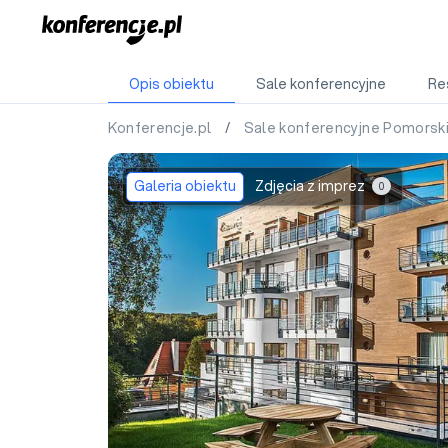
Opis obiektu
Sale konferencyjne
Re
Konferencje.pl
/
Sale konferencyjne Pomorsk
Galeria obiektu
Zdjęcia z imprez
0