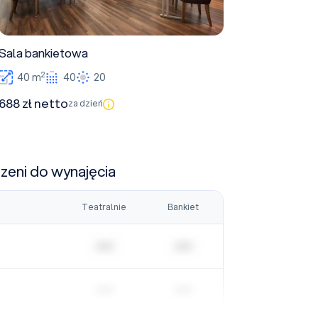
Sala bankietowa
2
40 m
40
20
688 zł netto
za dzień
rzeni do wynajęcia
Teatralnie
Bankiet
| | | | |
| | | | |
| | | | |
| | | | |