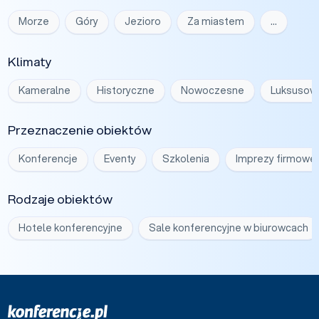
Morze
Góry
Jezioro
Za miastem
…
Klimaty
Kameralne
Historyczne
Nowoczesne
Luksusow
Przeznaczenie obiektów
Konferencje
Eventy
Szkolenia
Imprezy firmowe
Rodzaje obiektów
Hotele konferencyjne
Sale konferencyjne w biurowcach