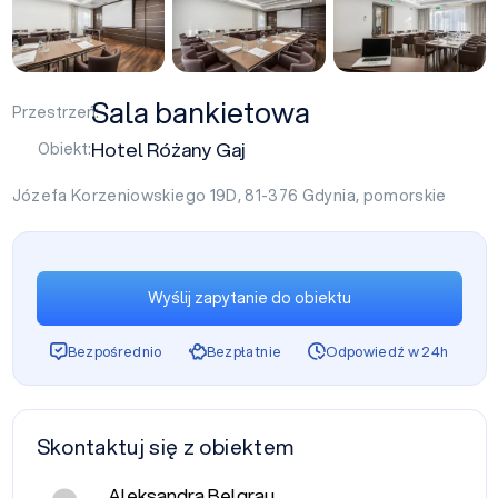
Sala bankietowa
Przestrzeń:
Hotel Różany Gaj
Obiekt:
Józefa Korzeniowskiego 19D, 81-376
Gdynia
,
pomorskie
Wyślij zapytanie do obiektu
Bezpośrednio
Bezpłatnie
Odpowiedź w 24h
Skontaktuj się z obiektem
Aleksandra Belgrau