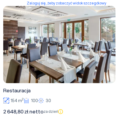
Zaloguj się, żeby zobaczyć widok szczegółowy
Restauracja
Restauracja
2
154 m
100
30
2 648,80 zł netto
za dzień