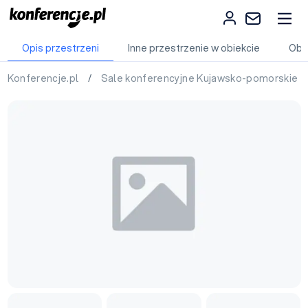
Opis przestrzeni
Inne przestrzenie w obiekcie
Obi
Konferencje.pl
/
Sale konferencyjne Kujawsko-pomorskie