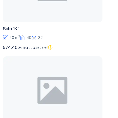
Sala "K"
2
40 m
40
32
574,40 zł netto
za dzień
Sala 2