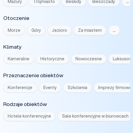
Mazury
Trójmiasto
Beskidy
Bieszczady
…
Otoczenie
Morze
Góry
Jezioro
Za miastem
…
Klimaty
Kameralne
Historyczne
Nowoczesne
Luksusow
Przeznaczenie obiektów
Konferencje
Eventy
Szkolenia
Imprezy firmowe
Rodzaje obiektów
Hotele konferencyjne
Sale konferencyjne w biurowcach