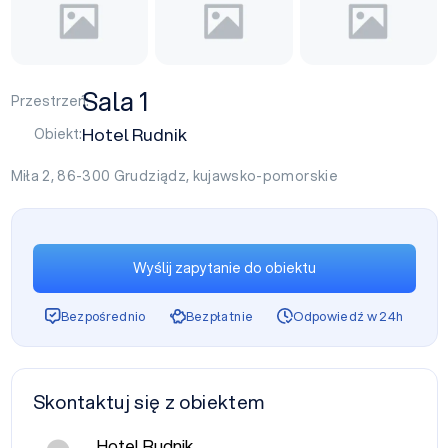
Sala 1
Przestrzeń:
Hotel Rudnik
Obiekt:
Miła 2, 86-300
Grudziądz
,
kujawsko-pomorskie
Wyślij zapytanie do obiektu
Bezpośrednio
Bezpłatnie
Odpowiedź w 24h
Skontaktuj się z obiektem
Hotel Rudnik