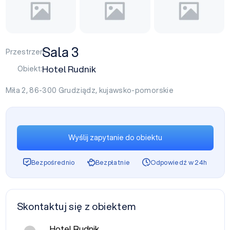
Sala 3
Przestrzeń:
Hotel Rudnik
Obiekt:
Miła 2, 86-300
Grudziądz
,
kujawsko-pomorskie
Wyślij zapytanie do obiektu
Bezpośrednio
Bezpłatnie
Odpowiedź w 24h
Skontaktuj się z obiektem
Hotel Rudnik