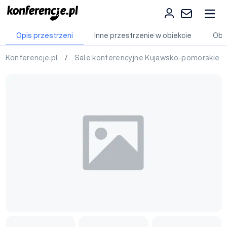
Opis przestrzeni
Inne przestrzenie w obiekcie
Obi
Konferencje.pl
/
Sale konferencyjne Kujawsko-pomorskie