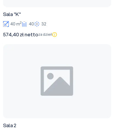
Sala "K"
2
40 m
40
32
574,40 zł netto
za dzień
Sala 2
Sala 2