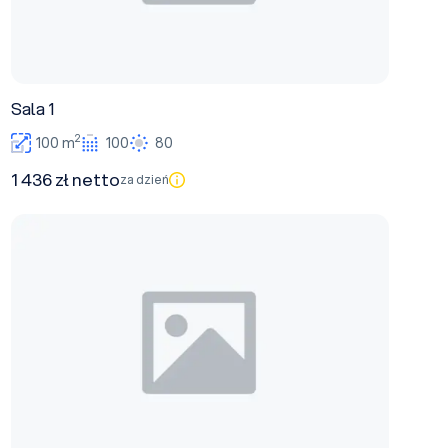
Sala 1
2
100 m
100
80
1 436 zł netto
za dzień
Sala "K"