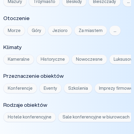
Mazury
Trójmiasto
Beskidy
Bieszczady
…
Otoczenie
Morze
Góry
Jezioro
Za miastem
…
Klimaty
Kameralne
Historyczne
Nowoczesne
Luksusow
Przeznaczenie obiektów
Konferencje
Eventy
Szkolenia
Imprezy firmowe
Rodzaje obiektów
Hotele konferencyjne
Sale konferencyjne w biurowcach