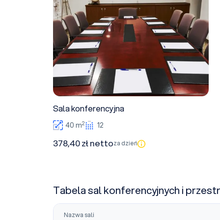
Sala konferencyjna
2
40 m
12
378,40 zł netto
za dzień
Tabela sal konferencyjnych i przest
Nazwa sali