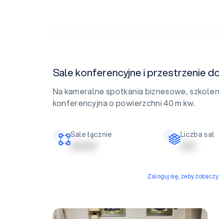
Sale konferencyjne i przestrzenie d
Na kameralne spotkania biznesowe, szkolenia
konferencyjna o powierzchni 40 m kw.
Sale łącznie
Liczba sal
| | | | | | | | |
| | | | |
Zaloguj się, żeby zobacz
Sala konferencyjna