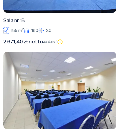
Sala nr 1B
2
185 m
180
30
2 671,40 zł netto
za dzień
Sala nr 5