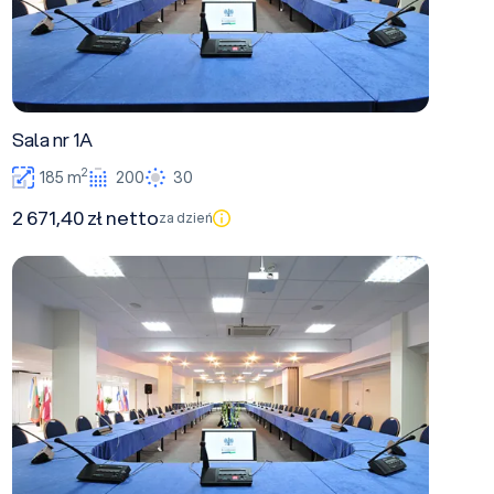
Sala nr 1A
2
185 m
200
30
2 671,40 zł netto
za dzień
Sala nr 1B