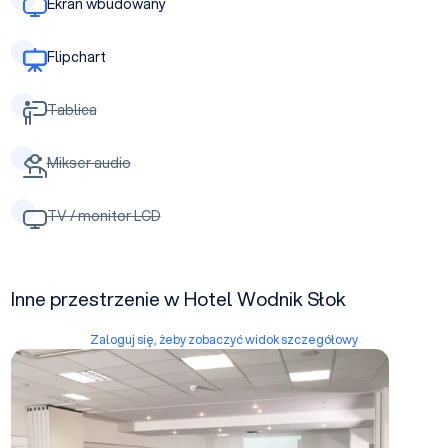
Ekran wbudowany
Flipchart
Tablica
Mikser audio
TV / monitor LCD
Inne przestrzenie w Hotel Wodnik Słok
Zaloguj się, żeby zobaczyć widok szczegółowy
Sala nr 1