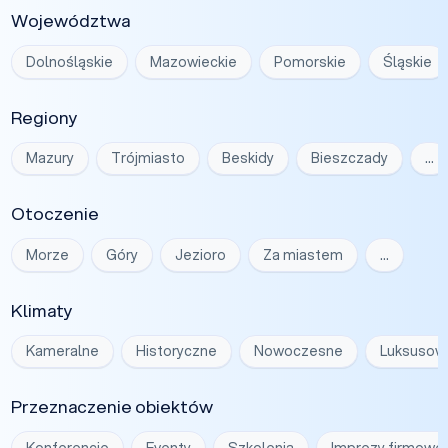
Województwa
Dolnośląskie
Mazowieckie
Pomorskie
Śląskie
Regiony
Mazury
Trójmiasto
Beskidy
Bieszczady
…
Otoczenie
Morze
Góry
Jezioro
Za miastem
…
Klimaty
Kameralne
Historyczne
Nowoczesne
Luksusow
Przeznaczenie obiektów
Konferencje
Eventy
Szkolenia
Imprezy firmowe