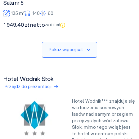
Sala nr 5
2
135 m
140
60
1 949,40 zł netto
za dzień
Pokaż więcej sal
Hotel Wodnik Słok
Przejdź do prezentacji
Hotel Wodnik*** znajduje się
w otoczeniu sosnowych
lasów nad samym brzegiem
przejrzystych wód zalewu
Słok, mimo tego wciąż jest
to hotel w centrum polski.