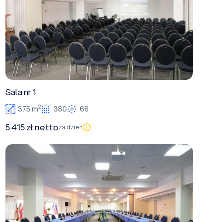
Sala nr 1
2
375 m
380
66
5 415 zł netto
za dzień
Sala nr 1A