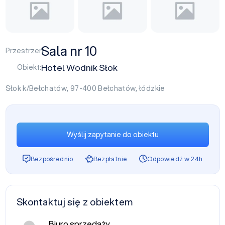
Sala nr 10
Przestrzeń:
Hotel Wodnik Słok
Obiekt:
Słok k/Bełchatów, 97-400
Bełchatów
,
łódzkie
Wyślij zapytanie do obiektu
Bezpośrednio
Bezpłatnie
Odpowiedź w 24h
Skontaktuj się z obiektem
Biuro sprzedaży