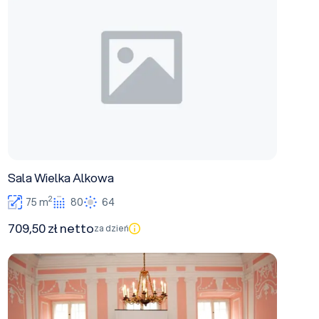
Sala Wielka Alkowa
2
75 m
80
64
709,50 zł netto
za dzień
Sala Posągowa