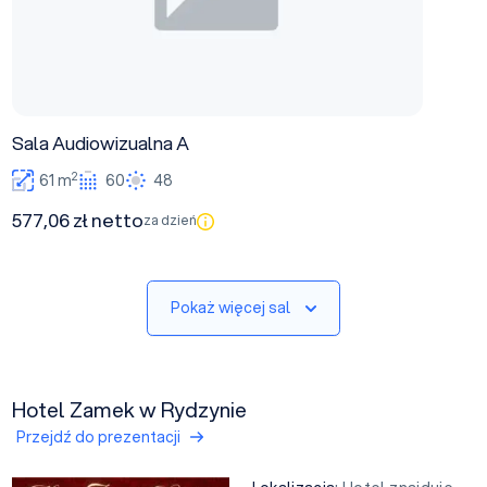
Sala Audiowizualna A
2
61 m
60
48
577,06 zł netto
za dzień
Pokaż więcej sal
Hotel Zamek w Rydzynie
Przejdź do prezentacji