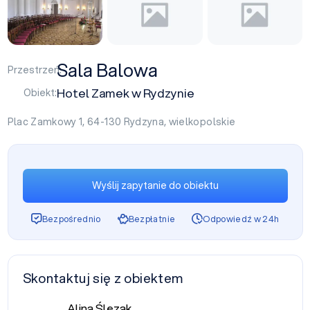
Sala Balowa
Przestrzeń:
Hotel Zamek w Rydzynie
Obiekt:
Plac Zamkowy 1, 64-130
Rydzyna
,
wielkopolskie
Wyślij zapytanie do obiektu
Bezpośrednio
Bezpłatnie
Odpowiedź w 24h
Skontaktuj się z obiektem
Alina Ślęzak