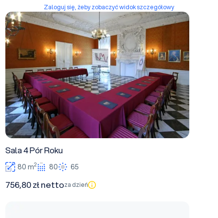
Zaloguj się, żeby zobaczyć widok szczegółowy
Sala 4 Pór Roku
Sala 4 Pór Roku
2
80 m
80
65
756,80 zł netto
za dzień
Sala Wielka Alkowa