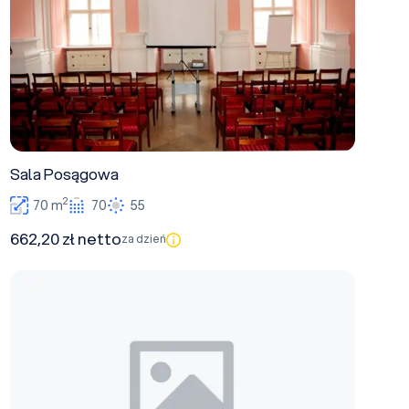
Sala Posągowa
2
70 m
70
55
662,20 zł netto
za dzień
Sala Audiowizualna A