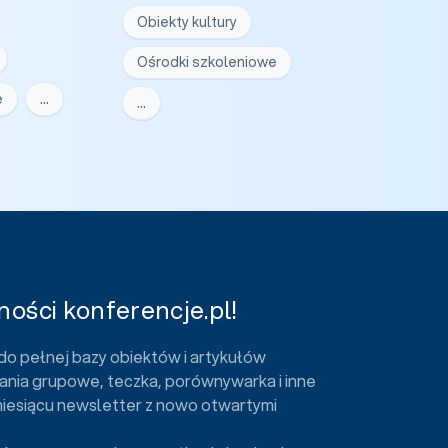
Obiekty kultury
Ośrodki szkoleniowe
e
…
…
ości konferencje.pl!
do pełnej bazy obiektów i artykułów
ania grupowe, teczka, porównywarka i inne
miesiącu newsletter z nowo otwartymi