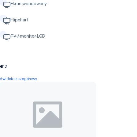
Ekran wbudowany
Flipchart
TV / monitor LCD
arz
yć widok szczegółowy
Sala 1