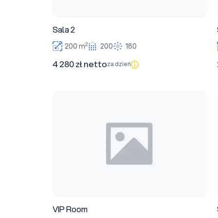
Sala 2
2
200 m
200
180
4 280 zł netto
za dzień
VIP Room
VIP Room