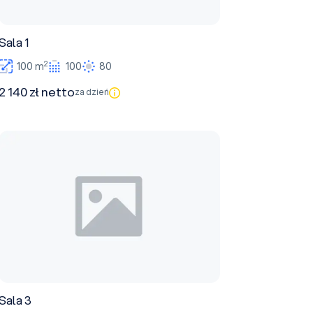
Sala 1
2
100 m
100
80
2 140 zł netto
za dzień
Sala 3
Sala 3