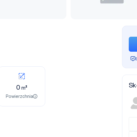
Sk
0
m²
Powierzchnia