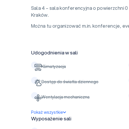
Sala 4 – sala konferencyjna o powierzchni 0
Kraków.
Można tu organizować m.in. konferencje, eve
Udogodnienia w sali
Klimatyzacja
Dostęp do światła dziennego
Wentylacja mechaniczna
Pokaż wszystkie
Wyposażenie sali