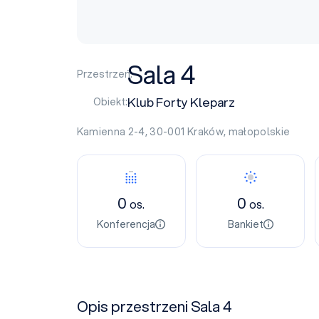
Sala 4
Przestrzeń:
Klub Forty Kleparz
Obiekt:
Kamienna 2-4, 30-001
Kraków
,
małopolskie
0
0
os.
os.
Konferencja
Bankiet
Opis przestrzeni Sala 4