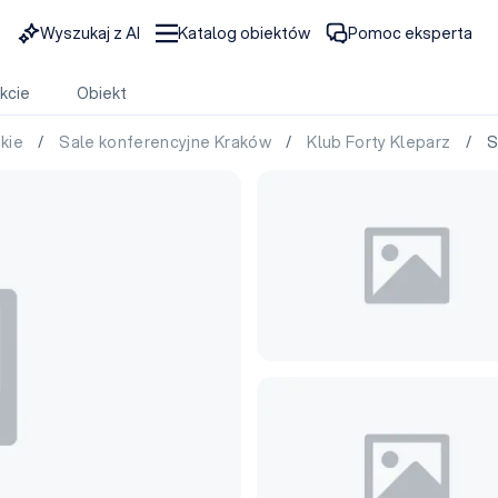
Wyszukaj z AI
Katalog obiektów
Pomoc eksperta
kcie
Obiekt
skie
/
Sale konferencyjne Kraków
/
Klub Forty Kleparz
/ Sal