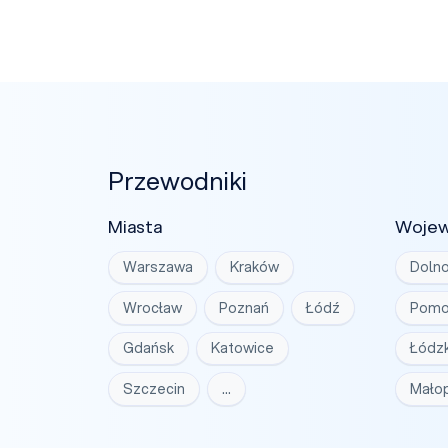
Przewodniki
Miasta
Woje
Warszawa
Kraków
Dolno
Wrocław
Poznań
Łódź
Pomo
Gdańsk
Katowice
Łódzk
Szczecin
…
Małop