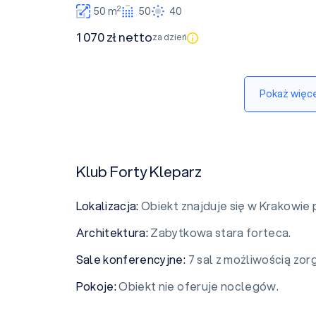
2
50 m
50
40
1 070 zł netto
za dzień
Pokaż więce
Klub Forty Kleparz
Lokalizacja:
Obiekt znajduje się w Krakowie p
Architektura:
Zabytkowa stara forteca.
Sale konferencyjne:
7 sal z możliwością zo
Pokoje:
Obiekt nie oferuje noclegów.