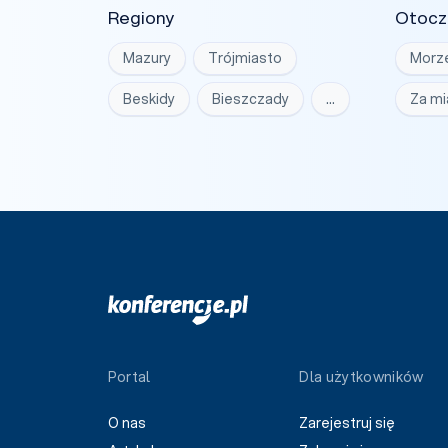
Regiony
Otocz
Mazury
Trójmiasto
Morz
Beskidy
Bieszczady
…
Za m
Portal
Dla użytkowników
O nas
Zarejestruj się