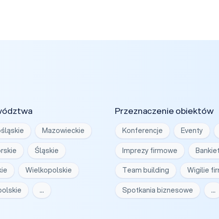
wództwa
Przeznaczenie obiektów
śląskie
Mazowieckie
Konferencje
Eventy
rskie
Śląskie
Imprezy firmowe
Bankie
ie
Wielkopolskie
Team building
Wigilie f
olskie
…
Spotkania biznesowe
…