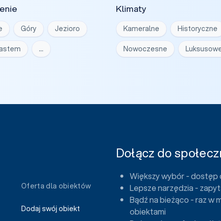
enie
Klimaty
e
Góry
Jezioro
Kameralne
Historyczne
iastem
…
Nowoczesne
Luksusow
Dołącz do społeczn
Większy wybór - dostęp 
Oferta dla obiektów
Lepsze narzędzia - zapyt
Bądź na bieżąco - raz w 
Dodaj swój obiekt
obiektami