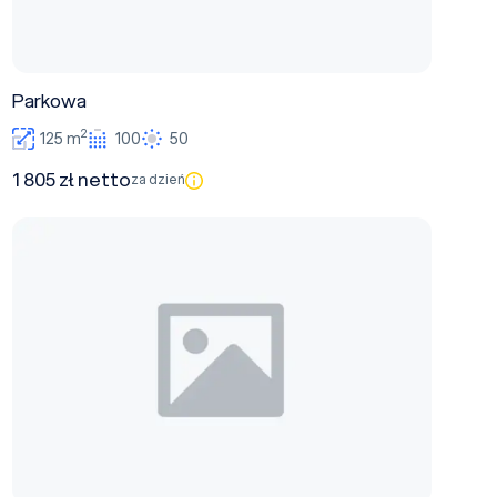
Parkowa
2
125 m
100
50
1 805 zł netto
za dzień
Aleja 1