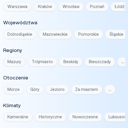
Warszawa
Kraków
Wrocław
Poznań
Łódź
Województwa
Dolnośląskie
Mazowieckie
Pomorskie
Śląskie
Regiony
Mazury
Trójmiasto
Beskidy
Bieszczady
…
Otoczenie
Morze
Góry
Jezioro
Za miastem
…
Klimaty
Kameralne
Historyczne
Nowoczesne
Luksusow