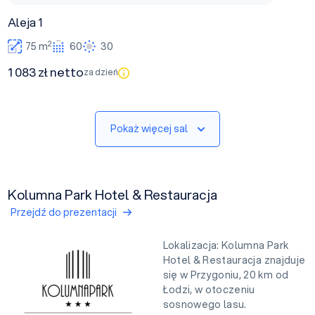
Aleja 1
2
75 m
60
30
1 083 zł netto
za dzień
Pokaż więcej sal
Kolumna Park Hotel & Restauracja
Przejdź do prezentacji
Lokalizacja: Kolumna Park
Hotel & Restauracja znajduje
się w Przygoniu, 20 km od
Łodzi, w otoczeniu
sosnowego lasu.