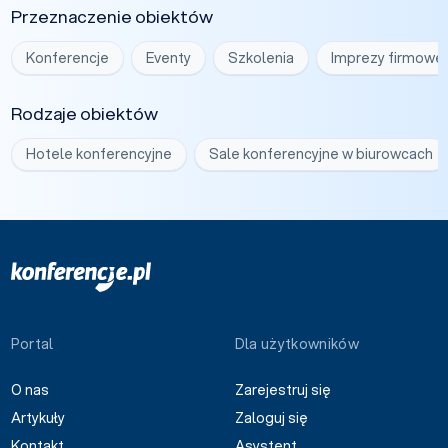
Przeznaczenie obiektów
Konferencje
Eventy
Szkolenia
Imprezy firmowe
Rodzaje obiektów
Hotele konferencyjne
Sale konferencyjne w biurowcach
Portal
Dla użytkowników
O nas
Zarejestruj się
Artykuły
Zaloguj się
Kontakt
Asystent