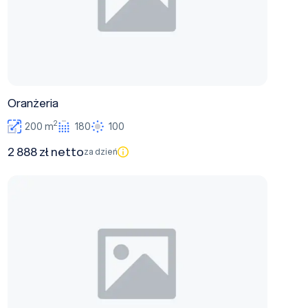
Oranżeria
2
200 m
180
100
2 888 zł netto
za dzień
Parkowa