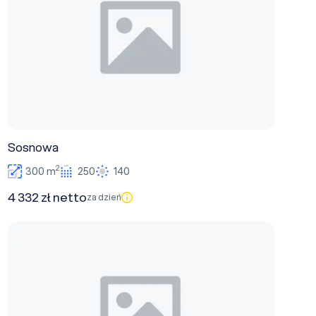
Sosnowa
2
300 m
250
140
4 332 zł netto
za dzień
Oranżeria