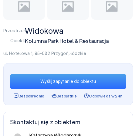
Widokowa
Przestrzeń:
Kolumna Park Hotel & Restauracja
Obiekt:
ul. Hotelowa 1, 95-082
Przygoń
,
łódzkie
Wyślij zapytanie do obiektu
Bezpośrednio
Bezpłatnie
Odpowiedź w 24h
Skontaktuj się z obiektem
Katarzyna Włodarczyk