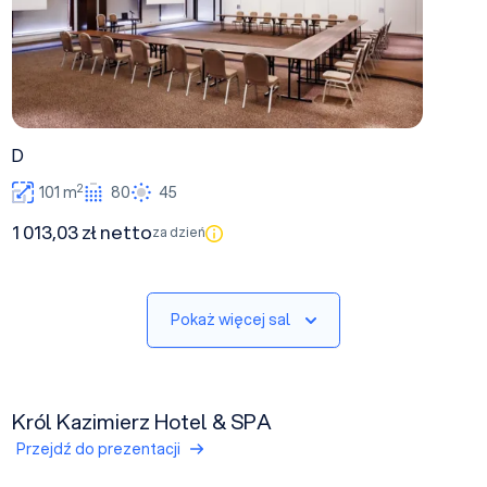
D
2
101 m
80
45
1 013,03 zł netto
za dzień
Pokaż więcej sal
Król Kazimierz Hotel & SPA
Przejdź do prezentacji