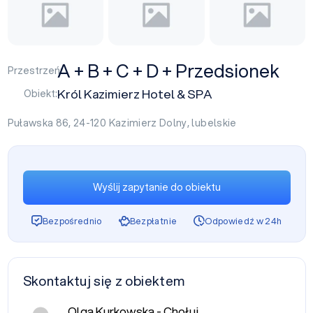
A + B + C + D + Przedsionek
Przestrzeń:
Król Kazimierz Hotel & SPA
Obiekt:
Puławska 86, 24-120
Kazimierz Dolny
,
lubelskie
Wyślij zapytanie do obiektu
Bezpośrednio
Bezpłatnie
Odpowiedź w 24h
Skontaktuj się z obiektem
Olga Kurkowska - Chołuj