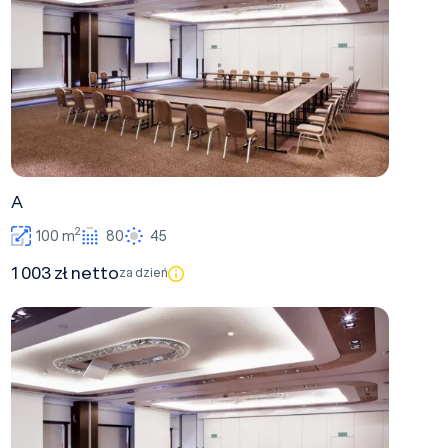
A
2
100 m
80
45
1 003 zł netto
za dzień
D