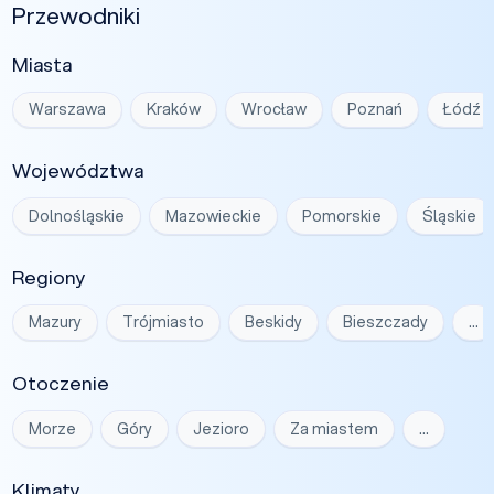
Przewodniki
Miasta
Warszawa
Kraków
Wrocław
Poznań
Łódź
Województwa
Dolnośląskie
Mazowieckie
Pomorskie
Śląskie
Regiony
Mazury
Trójmiasto
Beskidy
Bieszczady
…
Otoczenie
Morze
Góry
Jezioro
Za miastem
…
Klimaty