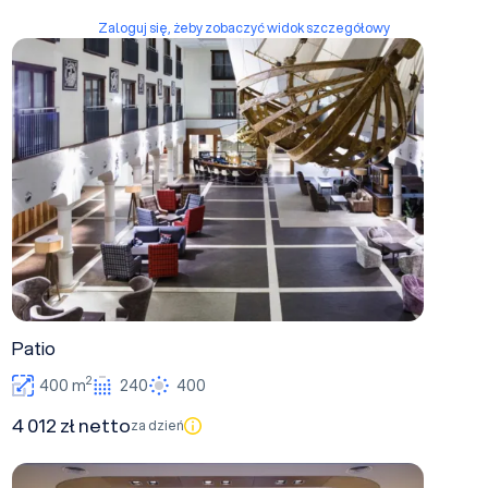
Zaloguj się, żeby zobaczyć widok szczegółowy
Patio
Patio
2
400 m
240
400
4 012 zł netto
za dzień
B