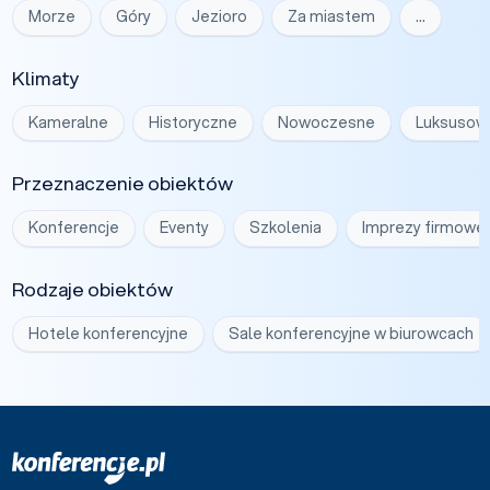
Morze
Góry
Jezioro
Za miastem
…
Klimaty
Kameralne
Historyczne
Nowoczesne
Luksusow
Przeznaczenie obiektów
Konferencje
Eventy
Szkolenia
Imprezy firmowe
Rodzaje obiektów
Hotele konferencyjne
Sale konferencyjne w biurowcach