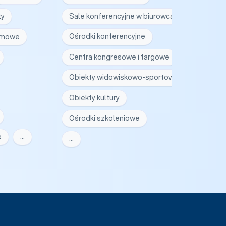
ty
Sale konferencyjne w biurowcach
irmowe
Ośrodki konferencyjne
Centra kongresowe i targowe
Obiekty widowiskowo-sportowe
Obiekty kultury
Ośrodki szkoleniowe
e
…
…