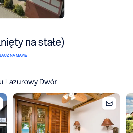
ięty na stałe)
BACZ NA MAPIE
iżu Lazurowy Dwór
Hotel Bursztynowy Sen
Tr
Dodaj do zapytania
Dodaj do