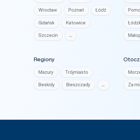
Wrocław
Poznań
Łódź
Pomo
Gdańsk
Katowice
Łódzk
Szczecin
…
Małop
Regiony
Otocz
Mazury
Trójmiasto
Morz
Beskidy
Bieszczady
…
Za m