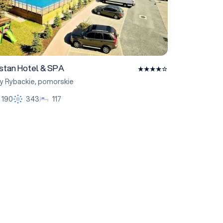
istan Hotel & SPA
y Rybackie
,
pomorskie
190
343
117