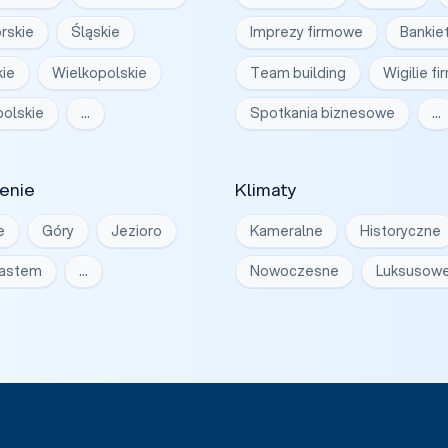
rskie
Śląskie
Imprezy firmowe
Bankie
ie
Wielkopolskie
Team building
Wigilie f
olskie
…
Spotkania biznesowe
…
enie
Klimaty
e
Góry
Jezioro
Kameralne
Historyczne
iastem
…
Nowoczesne
Luksusow