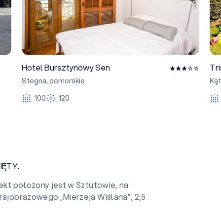
Hotel Bursztynowy Sen
Tr
Stegna
,
pomorskie
Kąt
100
120
IĘTY.
iekt położony jest w Sztutowie, na
Krajobrazowego „Mierzeja Wiślana”, 2,5