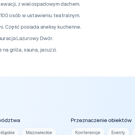
elewacji, z wielospadowym dachem.
 100 osób w ustawieniu teatralnym.
mi. Część posiada aneksy kuchenne.
tauracja Lazurowy Dwór.
a grilla, sauna, jacuzzi.
wództwa
Przeznaczenie obiektów
śląskie
Mazowieckie
Konferencje
Eventy