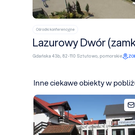
Ośrodki konferencyjne
Lazurowy Dwór (zamkn
Gdańska 43b, 82-110
Sztutowo
,
pomorskie
ZO
Inne ciekawe obiekty w pobl
Barcelona Rooms