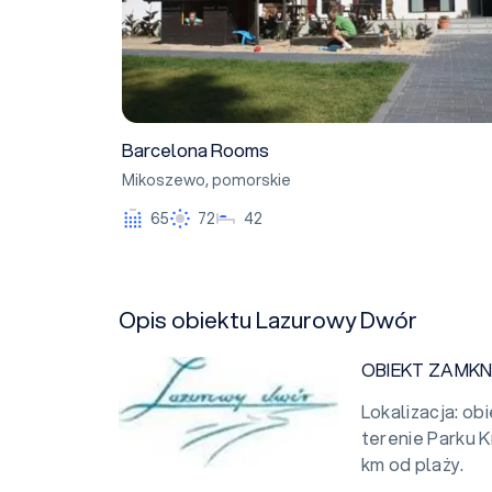
Barcelona Rooms
Mikoszewo
,
pomorskie
65
72
42
Opis obiektu Lazurowy Dwór
OBIEKT ZAMKN
Lokalizacja: ob
terenie Parku 
km od plaży.