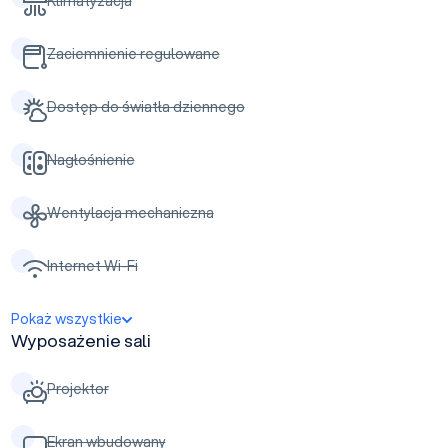
Klimatyzacja
Zaciemnienie regulowane
Dostęp do światła dziennego
Nagłośnienie
Wentylacja mechaniczna
Internet Wi-Fi
Pokaż wszystkie
Wyposażenie sali
Projektor
Ekran wbudowany