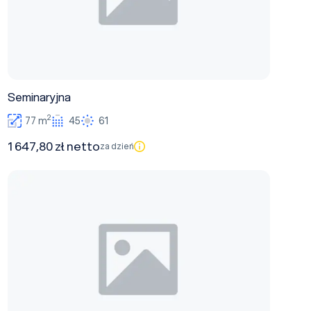
Seminaryjna
2
77 m
45
61
1 647,80 zł netto
za dzień
Warsztatowa