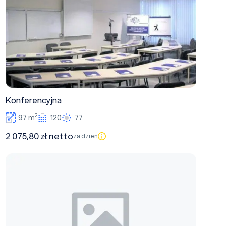
Konferencyjna
2
97 m
120
77
2 075,80 zł netto
za dzień
Seminaryjna