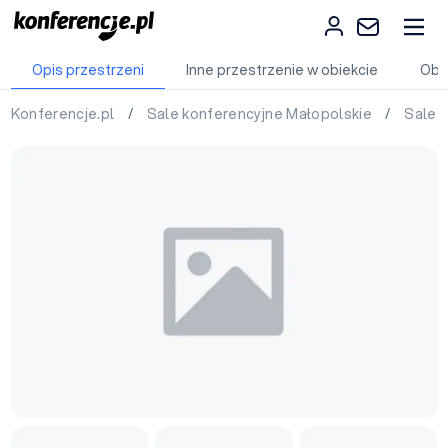
Opis przestrzeni
Inne przestrzenie w obiekcie
Obi
Konferencje.pl
/
Sale konferencyjne Małopolskie
/
Sale 