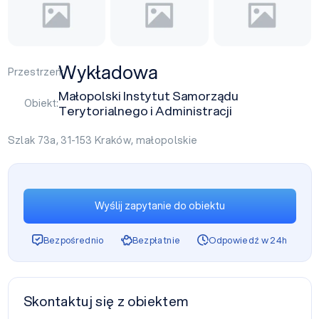
Wykładowa
Przestrzeń:
Małopolski Instytut Samorządu
Obiekt:
Terytorialnego i Administracji
Szlak 73a, 31-153
Kraków
,
małopolskie
Wyślij zapytanie do obiektu
Bezpośrednio
Bezpłatnie
Odpowiedź w 24h
Skontaktuj się z obiektem