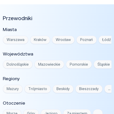
Przewodniki
Miasta
Warszawa
Kraków
Wrocław
Poznań
Łódź
Województwa
Dolnośląskie
Mazowieckie
Pomorskie
Śląskie
Regiony
Mazury
Trójmiasto
Beskidy
Bieszczady
…
Otoczenie
Morze
Góry
Jezioro
Za miastem
…