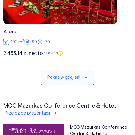
Atena
2
102 m
80
70
2 455,14 zł netto
za dzień
Pokaż więcej sal
MCC Mazurkas Conference Centre & Hotel
Przejdź do prezentacji
MCC Mazurkas Conference
Centre & Hotel
to