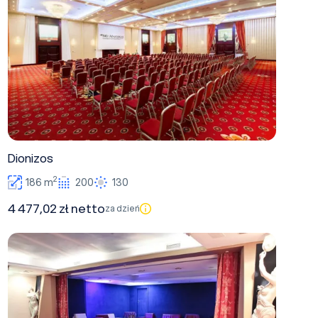
Dionizos
2
186 m
200
130
4 477,02 zł netto
za dzień
Koncert I