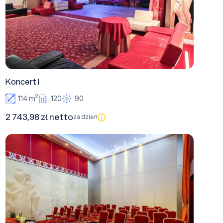
Koncert I
2
114 m
120
90
2 743,98 zł netto
za dzień
Atena