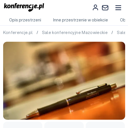
Opis przestrzeni
Inne przestrzenie w obiekcie
Obi
Konferencje.pl
/
Sale konferencyjne Mazowieckie
/
Sale