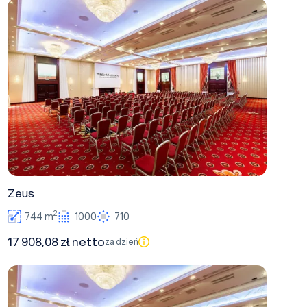
Zeus
Zeus
2
744 m
1000
710
17 908,08 zł netto
za dzień
Dionizos