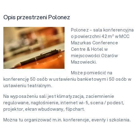
Opis przestrzeni Polonez
Polonez – sala konferencyjna
o powierzchni 42 m² w MCC
Mazurkas Conference
Centre & Hotel w
miejscowości Ożarów
Mazowiecki.
Może pomieścić na
konferencję 50 osób w ustawieniu bankietowym i 50 osób w
ustawieniu teatralnym.
Na wyposażeniu sali jest klimatyzacja, zaciemnienie
regulowane, nagłośnienie, internet wi-fi, scena / podest,
projektor, ekran wbudowany, flipchart.
Można tu organizować m.in. konferencje, eventy i szkolenia.