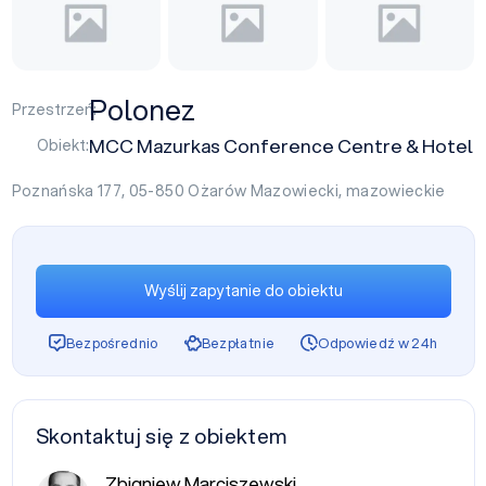
Polonez
Przestrzeń:
MCC Mazurkas Conference Centre & Hotel
Obiekt:
Poznańska 177, 05-850
Ożarów Mazowiecki
,
mazowieckie
Wyślij zapytanie do obiektu
Bezpośrednio
Bezpłatnie
Odpowiedź w 24h
Skontaktuj się z obiektem
Zbigniew Marciszewski