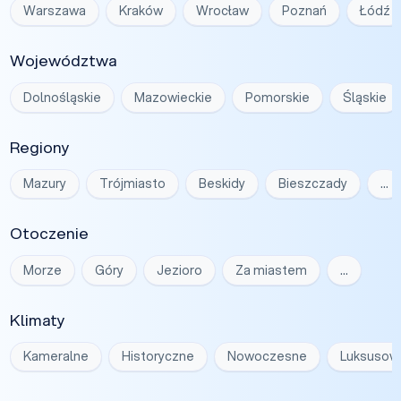
Warszawa
Kraków
Wrocław
Poznań
Łódź
Województwa
Dolnośląskie
Mazowieckie
Pomorskie
Śląskie
Regiony
Mazury
Trójmiasto
Beskidy
Bieszczady
…
Otoczenie
Morze
Góry
Jezioro
Za miastem
…
Klimaty
Kameralne
Historyczne
Nowoczesne
Luksusow