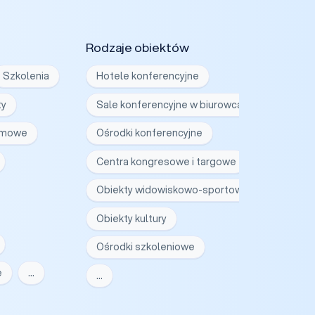
Rodzaje obiektów
Szkolenia
Hotele konferencyjne
ty
Sale konferencyjne w biurowcach
irmowe
Ośrodki konferencyjne
Centra kongresowe i targowe
Obiekty widowiskowo-sportowe
Obiekty kultury
Ośrodki szkoleniowe
e
…
…