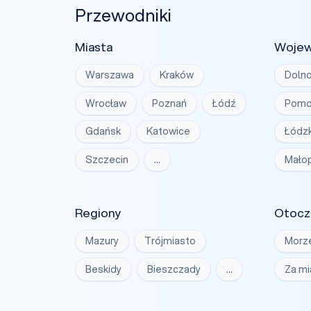
Przewodniki
Miasta
Woje
Warszawa
Kraków
Dolno
Wrocław
Poznań
Łódź
Pomo
Gdańsk
Katowice
Łódzk
Szczecin
…
Małop
Regiony
Otocz
Mazury
Trójmiasto
Morz
Beskidy
Bieszczady
…
Za m