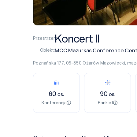
Koncert II
Przestrzeń:
MCC Mazurkas Conference Cent
Obiekt:
Poznańska 177, 05-850
Ożarów Mazowiecki
,
maz
60
90
os.
os.
Konferencja
Bankiet