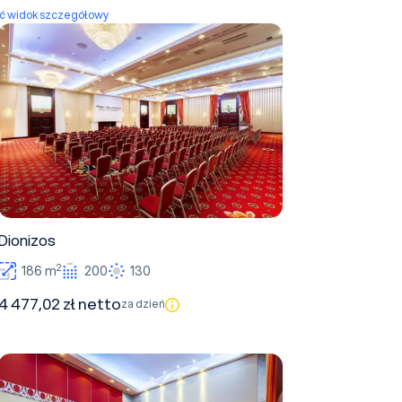
yć widok szczegółowy
Dionizos
Dionizos
2
186 m
200
130
4 477,02 zł netto
za dzień
Atena