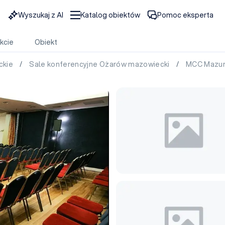
Wyszukaj z AI
Katalog obiektów
Pomoc eksperta
kcie
Obiekt
ckie
/
Sale konferencyjne Ożarów mazowiecki
/
MCC Mazur