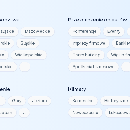
wództwa
Przeznaczenie obiektów
śląskie
Mazowieckie
Konferencje
Eventy
rskie
Śląskie
Imprezy firmowe
Bankie
ie
Wielkopolskie
Team building
Wigilie f
olskie
…
Spotkania biznesowe
…
enie
Klimaty
e
Góry
Jezioro
Kameralne
Historyczne
iastem
…
Nowoczesne
Luksusow