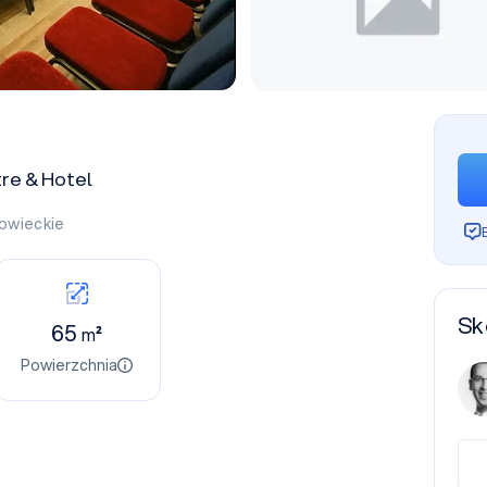
re & Hotel
owieckie
Sk
65
m²
Powierzchnia