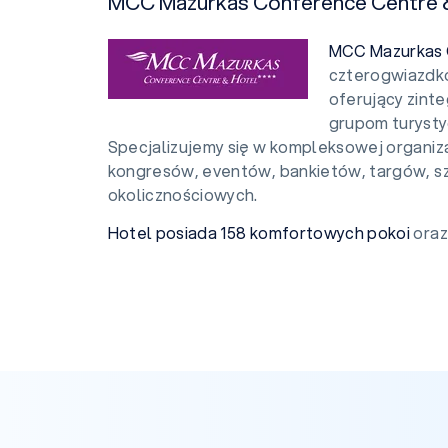
MCC Mazurkas Conference Centre 
MCC Mazurkas 
czterogwiazdk
oferujący zint
grupom turyst
Specjalizujemy się w kompleksowej organiza
kongresów, eventów, bankietów, targów, s
okolicznościowych.
Hotel posiada 158 komfortowych pokoi
oraz