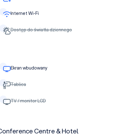
Internet Wi-Fi
Dostęp do światła dziennego
Ekran wbudowany
Tablica
TV / monitor LCD
Conference Centre & Hotel