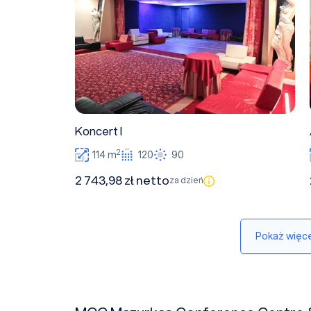
Koncert I
2
114 m
120
90
2 743,98 zł netto
za dzień
Pokaż więce