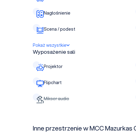
Nagłośnienie
Scena / podest
Pokaż wszystkie
Wyposażenie sali
Projektor
Flipchart
Mikser audio
Inne przestrzenie w MCC Mazurkas 