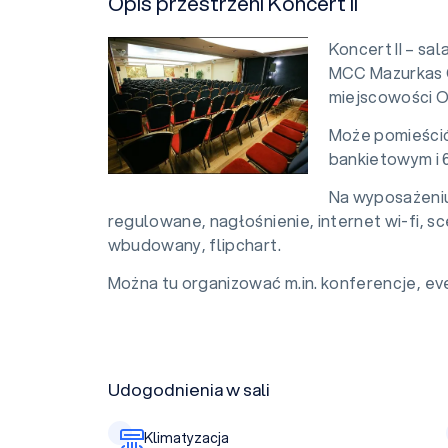
Opis przestrzeni Koncert II
Koncert II – sa
MCC Mazurkas 
miejscowości 
Może pomieścić
bankietowym i 
Na wyposażeniu 
regulowane, nagłośnienie, internet wi-fi, sc
wbudowany, flipchart.
Można tu organizować m.in. konferencje, eve
Udogodnienia w sali
Klimatyzacja