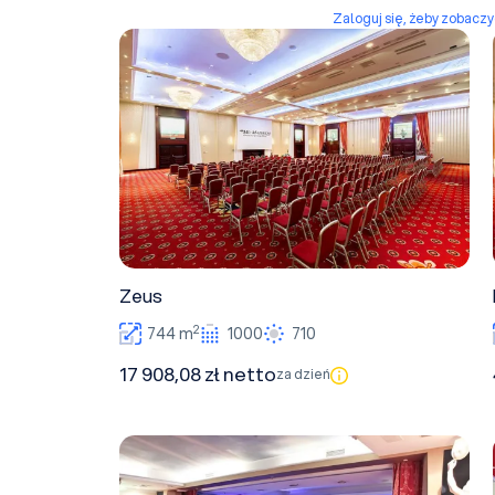
Zaloguj się, żeby zobacz
Zeus
Zeus
2
744 m
1000
710
17 908,08 zł netto
za dzień
Koncert I