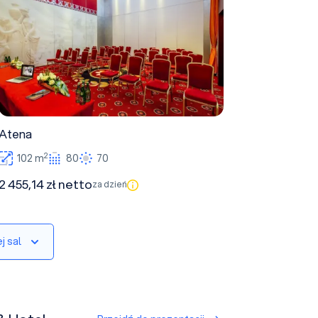
Atena
2
102 m
80
70
2 455,14 zł netto
za dzień
j sal