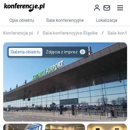
Opis obiektu
Sale konferencyjne
Lokalizacja
Konferencje.pl
/
Sale konferencyjne Śląskie
/
Sale konfe
Galeria obiektu
Zdjęcia z imprez
0