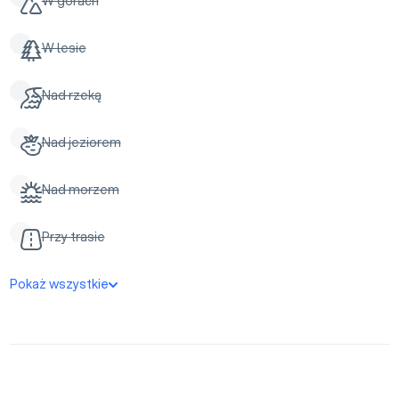
W górach
W lesie
Nad rzeką
Nad jeziorem
Nad morzem
Przy trasie
Pokaż wszystkie