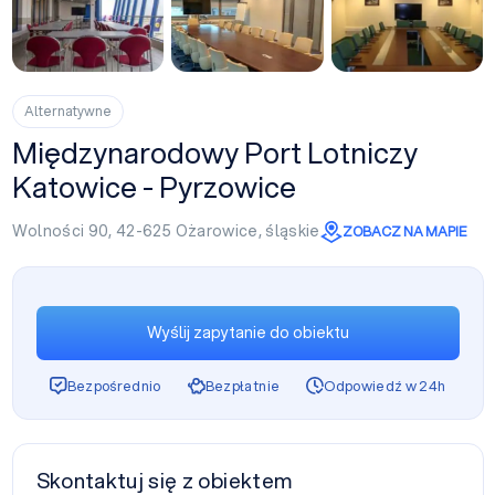
Alternatywne
Międzynarodowy Port Lotniczy
Katowice - Pyrzowice
Wolności 90, 42-625
Ożarowice
,
śląskie
ZOBACZ NA MAPIE
Wyślij zapytanie do obiektu
Bezpośrednio
Bezpłatnie
Odpowiedź w 24h
Skontaktuj się z obiektem