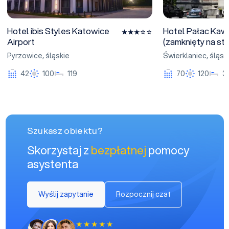
Hotel ibis Styles Katowice
Hotel Pałac Kaw
Airport
(zamknięty na sta
Pyrzowice
,
śląskie
Świerklaniec
,
śląsk
42
100
119
70
120
3
Szukasz obiektu?
Skorzystaj z
bezpłatnej
pomocy
asystenta
Wyślij zapytanie
Rozpocznij czat