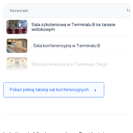
Nazwa sali
Tea
Sala szkoleniowa w Terminalu B na tarasie widokowym
Sala szkoleniowa w Terminalu B na tarasie
widokowym
. Sala konferencyjna w Terminalu B
. Sala konferencyjna w Terminalu B
Sala konferencyjna w Terminalu Cargo
Sala konferencyjna w Terminalu Cargo
Pokaż pełną tabelę sal konferencyjnych