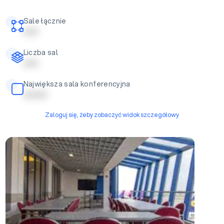
Sale łącznie
| | | | |
Liczba sal
| | | | |
Największa sala konferencyjna
| | | | | | | |
Zaloguj się, żeby zobaczyć widok szczegółowy
Sala szkoleniowa w Terminalu B na tarasie widokowym