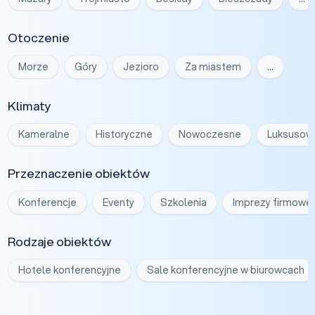
Otoczenie
Morze
Góry
Jezioro
Za miastem
…
Klimaty
Kameralne
Historyczne
Nowoczesne
Luksusow
Przeznaczenie obiektów
Konferencje
Eventy
Szkolenia
Imprezy firmowe
Rodzaje obiektów
Hotele konferencyjne
Sale konferencyjne w biurowcach