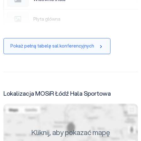
Płyta główna
Płyta główna
|
Pokaż pełną tabelę sal konferencyjnych
Lokalizacja MOSiR Łódź Hala Sportowa
Kliknij, aby pokazać mapę