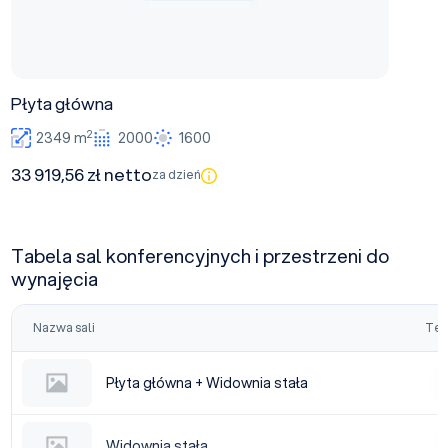
Płyta główna
2
2349 m
2000
1600
33 919,56 zł netto
za dzień
Tabela sal konferencyjnych i przestrzeni do
wynajęcia
Nazwa sali
Tea
Płyta główna + Widownia stała
Płyta główna + Widownia stała
|
Widownia stała
Widownia stała
|