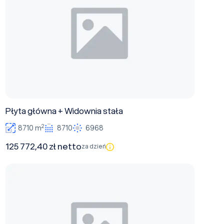
Płyta główna + Widownia stała
2
8710 m
8710
6968
125 772,40 zł netto
za dzień
Widownia stała