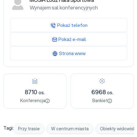
MOSiR Łódź Hala Sportowa
Wynajem sal konferencyjnych
Pokaż telefon
Pokaż e-mail
Strona www
Konferencja
Bankiet
8710
6968
os.
os.
Konferencja
Bankiet
Tagi:
Przy trasie
W centrum miasta
Obiekty widowis