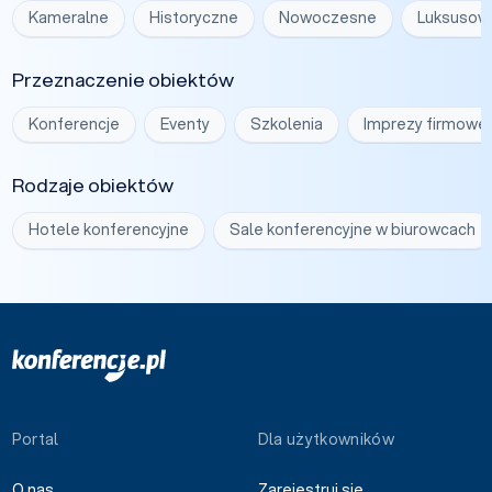
Kameralne
Historyczne
Nowoczesne
Luksusow
Przeznaczenie obiektów
Konferencje
Eventy
Szkolenia
Imprezy firmowe
Rodzaje obiektów
Hotele konferencyjne
Sale konferencyjne w biurowcach
Portal
Dla użytkowników
O nas
Zarejestruj się