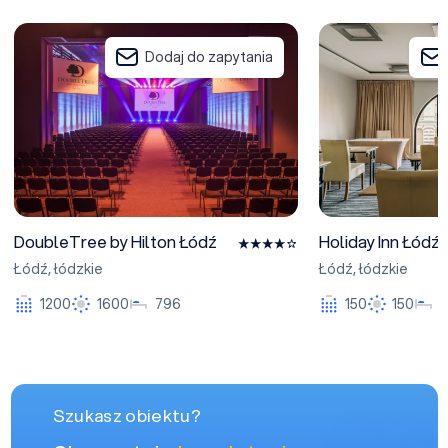
DoubleTree by Hilton Łódź
Holiday Inn Łódź
Dodaj do zapytania
DoubleTree by Hilton Łódź
Holiday Inn Łódź
Łódź
,
łódzkie
Łódź
,
łódzkie
1200
1600
796
150
150
Szukasz obiektu?