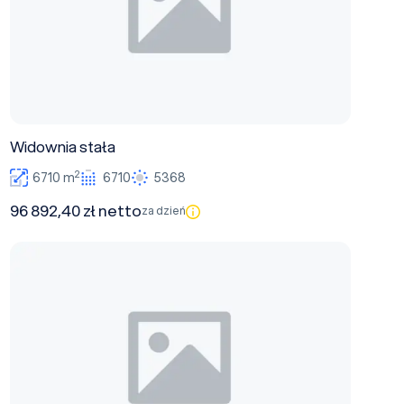
Widownia stała
2
6710 m
6710
5368
96 892,40 zł netto
za dzień
Płyta główna