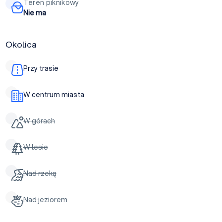
Teren piknikowy
Nie ma
Okolica
Przy trasie
W centrum miasta
W górach
W lesie
Nad rzeką
Nad jeziorem