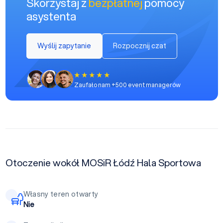
Skorzystaj z
bezpłatnej
pomocy
asystenta
Wyślij zapytanie
Rozpocznij czat
Zaufało nam +500 event managerów
Otoczenie wokół MOSiR Łódź Hala Sportowa
Własny teren otwarty
Nie