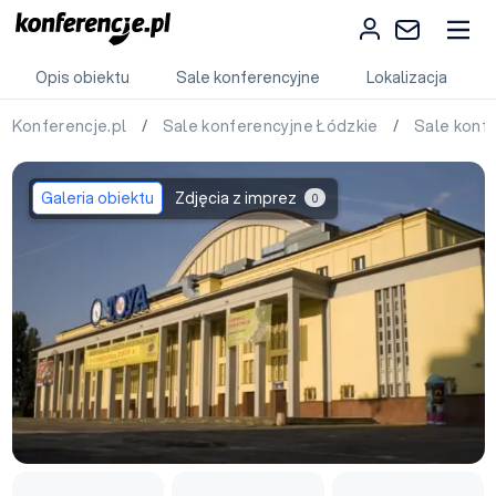
Opis obiektu
Sale konferencyjne
Lokalizacja
Konferencje.pl
/
Sale konferencyjne Łódzkie
/
Sale konf
Galeria obiektu
Zdjęcia z imprez
0