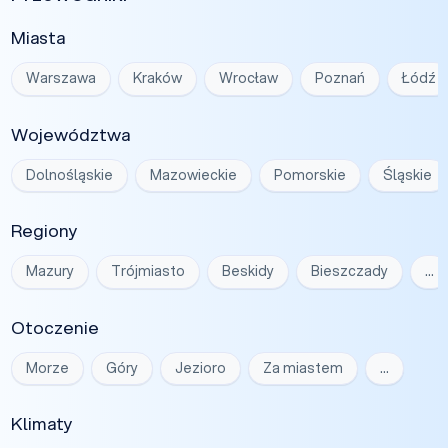
Miasta
Warszawa
Kraków
Wrocław
Poznań
Łódź
Województwa
Dolnośląskie
Mazowieckie
Pomorskie
Śląskie
Regiony
Mazury
Trójmiasto
Beskidy
Bieszczady
…
Otoczenie
Morze
Góry
Jezioro
Za miastem
…
Klimaty