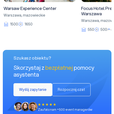
Warsaw Experience Center
Focus Hotel Pre
Warszawa
Warszawa
,
mazowieckie
Warszawa
,
mazowi
1500
1650
550
500
Szukasz obiektu?
Skorzystaj z
bezpłatnej
pomocy
asystenta
Wyślij zapytanie
Rozpocznij czat
Zaufało nam +500 event managerów