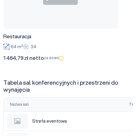
Restauracja
2
64 m
34
1 484,79 zł netto
za dzień
Tabela sal konferencyjnych i przestrzeni do
wynajęcia
Nazwa sali
Tea
Strefa eventowa
Strefa eventowa
|