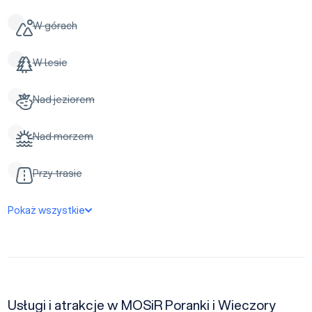
W górach
W lesie
Nad jeziorem
Nad morzem
Przy trasie
Pokaż wszystkie
Usługi i atrakcje w MOSiR Poranki i Wieczory