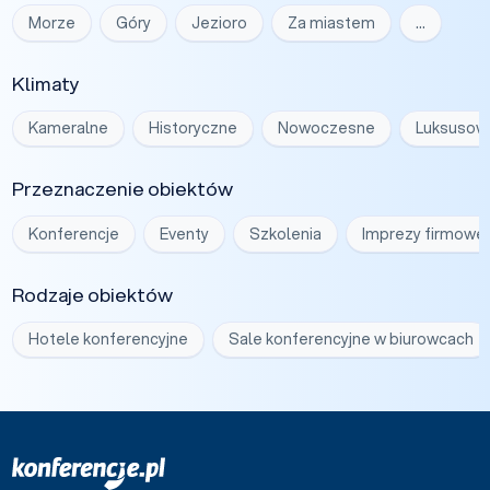
Morze
Góry
Jezioro
Za miastem
…
Klimaty
Kameralne
Historyczne
Nowoczesne
Luksusow
Przeznaczenie obiektów
Konferencje
Eventy
Szkolenia
Imprezy firmowe
Rodzaje obiektów
Hotele konferencyjne
Sale konferencyjne w biurowcach