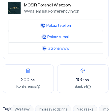
MOSiR Poranki i Wieczory
Wynajem sal konferencyjnych
Pokaż telefon
Pokaż e-mail
Strona www
Konferencja
Bankiet
200
100
os.
os.
Konferencja
Bankiet
Tagi:
Wystawy
Imprezy rodzinne
Nad rzeką
Impr