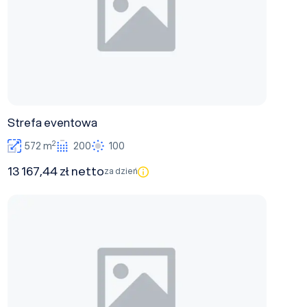
Strefa eventowa
2
572 m
200
100
13 167,44 zł netto
za dzień
Restauracja