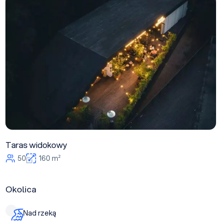
Taras widokowy
50
160 m²
Okolica
Nad rzeką