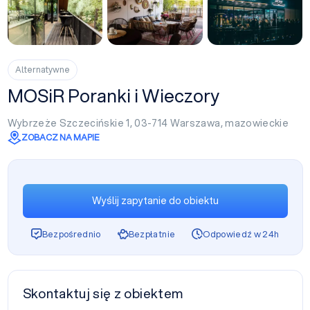
+4
Alternatywne
MOSiR Poranki i Wieczory
Wybrzeże Szczecińskie 1, 03-714
Warszawa
,
mazowieckie
ZOBACZ NA MAPIE
Wyślij zapytanie do obiektu
Bezpośrednio
Bezpłatnie
Odpowiedź w 24h
Skontaktuj się z obiektem