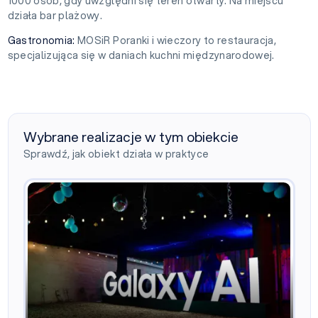
1000 osób, gdy uwzględni się teren otwarty. Na miejscu
działa bar plażowy.
Gastronomia:
MOSiR Poranki i wieczory to restauracja,
specjalizująca się w daniach kuchni międzynarodowej.
Wybrane realizacje w tym obiekcie
Sprawdź, jak obiekt działa w praktyce
Samsung PlAIground – Galaxy AI Party