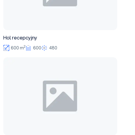
Hol recepcyjny
2
600 m
600
480
Foyer