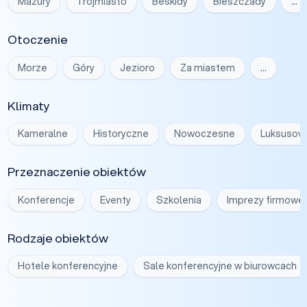
Mazury
Trójmiasto
Beskidy
Bieszczady
…
Otoczenie
Morze
Góry
Jezioro
Za miastem
…
Klimaty
Kameralne
Historyczne
Nowoczesne
Luksusow
Przeznaczenie obiektów
Konferencje
Eventy
Szkolenia
Imprezy firmowe
Rodzaje obiektów
Hotele konferencyjne
Sale konferencyjne w biurowcach