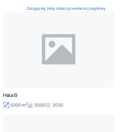
Zaloguj się, żeby zobaczyć widok szczegółowy
Hala B
Hala B
2
5000 m
5000
2030
Hala A