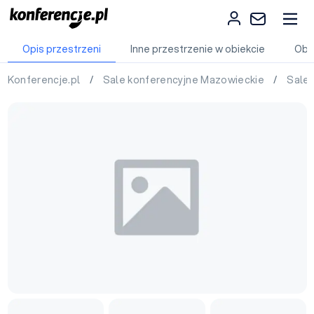
Opis przestrzeni
Inne przestrzenie w obiekcie
Obi
Konferencje.pl
/
Sale konferencyjne Mazowieckie
/
Sale