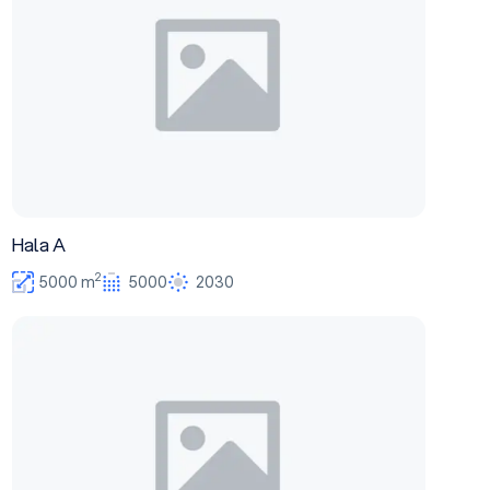
Hala A
2
5000 m
5000
2030
Hol recepcyjny