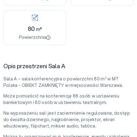
80
m²
Powierzchnia
Opis przestrzeni Sala A
Sala A – sala konferencyjna o powierzchni 80 m² w MT
Polska - OBIEKT ZAMKNIĘTY w miejscowości Warszawa.
Może pomieścić na konferencję 88 osób w ustawieniu
bankietowym i 80 osób w ustawieniu teatralnym.
Na wyposażeniu sali jest zaciemnienie regulowane, dostęp
do światła dziennego, nagłośnienie, projektor, ekran
wbudowany, flipchart, mikser audio, tablica.
Można tu organizować m.in. konferencje, eventy i szkolenia.