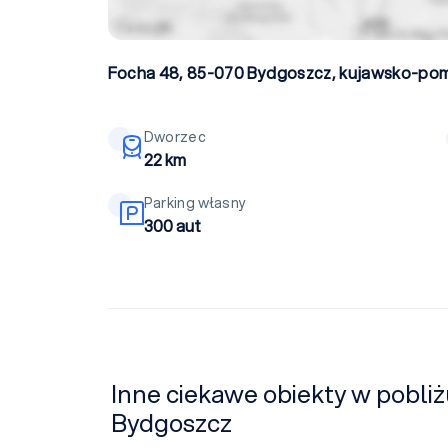
Focha 48, 85-070
Bydgoszcz
,
kujawsko-pom
Dworzec
22 km
Parking własny
300 aut
Inne ciekawe obiekty w pobliż
Bydgoszcz