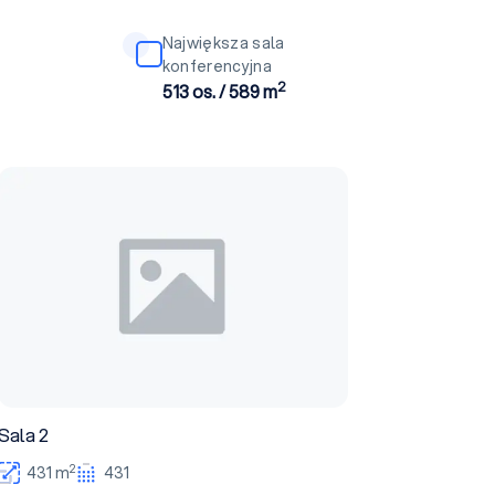
Największa sala
konferencyjna
2
513 os. / 589 m
Sala 2
Sala 2
2
431 m
431