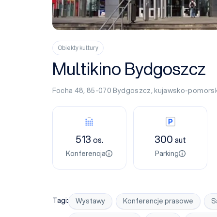
Obiekty kultury
Multikino Bydgoszcz
Focha 48, 85-070
Bydgoszcz
,
kujawsko-pomorsk
Konferencja
Parking
513
300
os.
aut
Konferencja
Parking
Tagi:
Wystawy
Konferencje prasowe
S