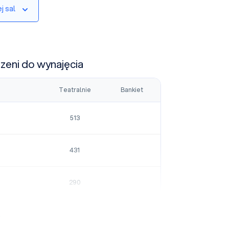
j sal
rzeni do wynajęcia
Teatralnie
Bankiet
513
431
290