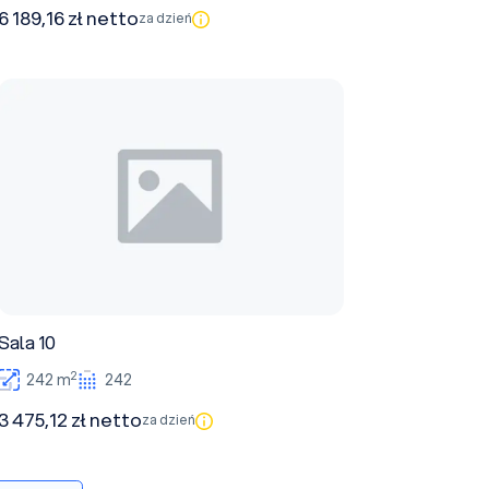
6 189,16 zł netto
za dzień
Sala 10
Sala 10
2
242 m
242
3 475,12 zł netto
za dzień