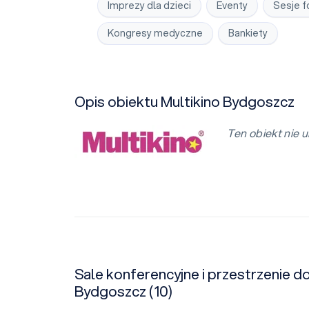
Imprezy dla dzieci
Eventy
Sesje f
Kongresy medyczne
Bankiety
Opis obiektu Multikino Bydgoszcz
Ten obiekt nie u
Sale konferencyjne i przestrzenie d
Bydgoszcz (10)