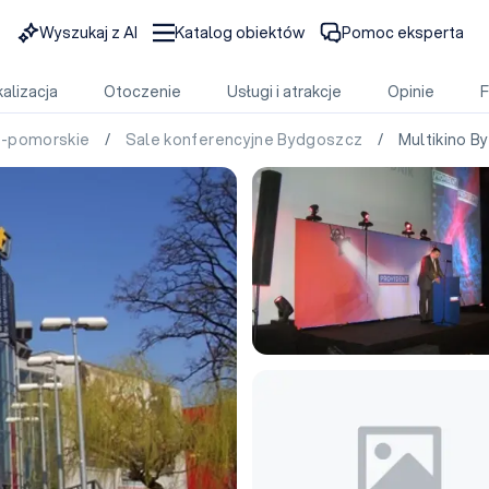
Wyszukaj z AI
Katalog obiektów
Pomoc eksperta
alizacja
Otoczenie
Usługi i atrakcje
Opinie
o-pomorskie
/
Sale konferencyjne Bydgoszcz
/ Multikino B