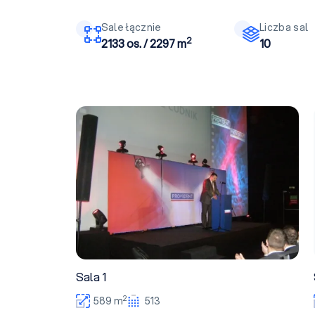
Sale łącznie
Liczba sal
2
2133 os. / 2297 m
10
Sala 1
Sala 1
2
589 m
513