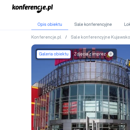
Opis obiektu
Sale konferencyjne
Lok
Konferencje.pl
/
Sale konferencyjne Kujawsk
Galeria obiektu
Zdjęcia z imprez
0