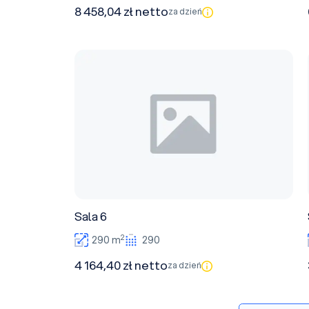
8 458,04 zł netto
za dzień
Sala 6
Sala 6
2
290 m
290
4 164,40 zł netto
za dzień