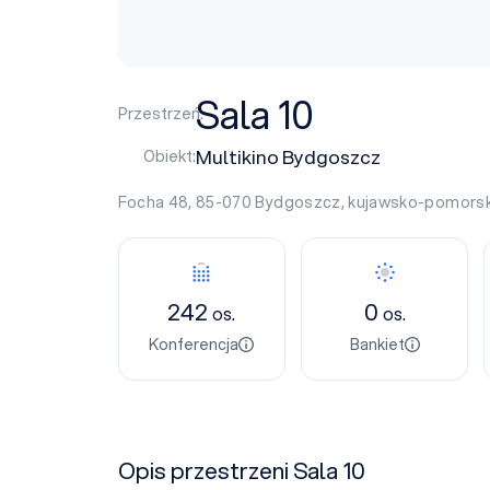
Sala 10
Przestrzeń:
Multikino Bydgoszcz
Obiekt:
Focha 48, 85-070
Bydgoszcz
,
kujawsko-pomorsk
242
0
os.
os.
Konferencja
Bankiet
Opis przestrzeni Sala 10