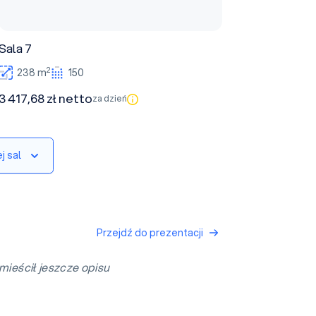
Sala 7
2
238 m
150
3 417,68 zł netto
za dzień
j sal
Przejdź do prezentacji
mieścił jeszcze opisu