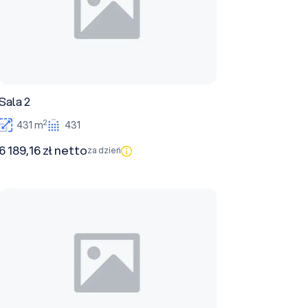
Sala 2
2
431 m
431
6 189,16 zł netto
za dzień
Sala 7