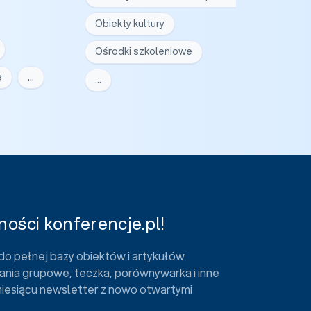
Obiekty kultury
Ośrodki szkoleniowe
e
…
…
ości konferencje.pl!
do pełnej bazy obiektów i artykułów
ania grupowe, teczka, porównywarka i inne
miesiącu newsletter z nowo otwartymi