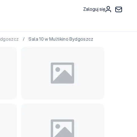
Zaloguj się
Bydgoszcz
/ Sala 10 w Multikino Bydgoszcz