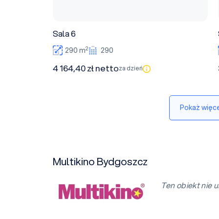
Sala 6
2
290 m
290
4 164,40 zł netto
za dzień
Pokaż więce
Multikino Bydgoszcz
Ten obiekt nie u