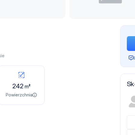
ie
Sk
242
m²
Powierzchnia