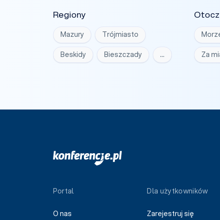
Regiony
Otocz
Mazury
Trójmiasto
Morz
Beskidy
Bieszczady
…
Za m
Portal
Dla użytkowników
O nas
Zarejestruj się