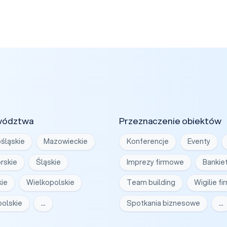
wództwa
Przeznaczenie obiektów
śląskie
Mazowieckie
Konferencje
Eventy
rskie
Śląskie
Imprezy firmowe
Bankie
ie
Wielkopolskie
Team building
Wigilie f
olskie
…
Spotkania biznesowe
…