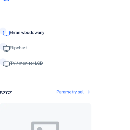
Ekran wbudowany
Flipchart
TV / monitor LCD
oszcz
Parametry sal
Sala 2