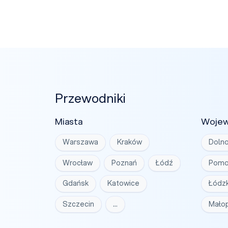
Przewodniki
Miasta
Woje
Warszawa
Kraków
Dolno
Wrocław
Poznań
Łódź
Pomo
Gdańsk
Katowice
Łódzk
Szczecin
…
Małop