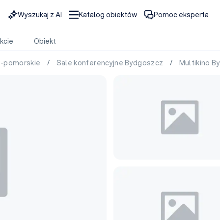
Wyszukaj z AI
Katalog obiektów
Pomoc eksperta
kcie
Obiekt
o-pomorskie
/
Sale konferencyjne Bydgoszcz
/
Multikino 