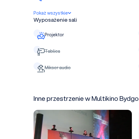
Pokaż wszystkie
Wyposażenie sali
Projektor
Tablica
Mikser audio
Inne przestrzenie w Multikino Bydg
Sala 1