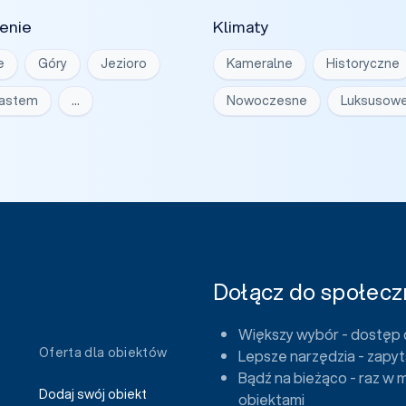
enie
Klimaty
e
Góry
Jezioro
Kameralne
Historyczne
iastem
…
Nowoczesne
Luksusow
Dołącz do społeczn
Większy wybór - dostęp 
Oferta dla obiektów
Lepsze narzędzia - zapyt
Bądź na bieżąco - raz w 
Dodaj swój obiekt
obiektami