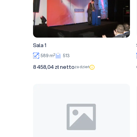
Sala 1
2
589 m
513
8 458,04 zł netto
za dzień
Sala 6