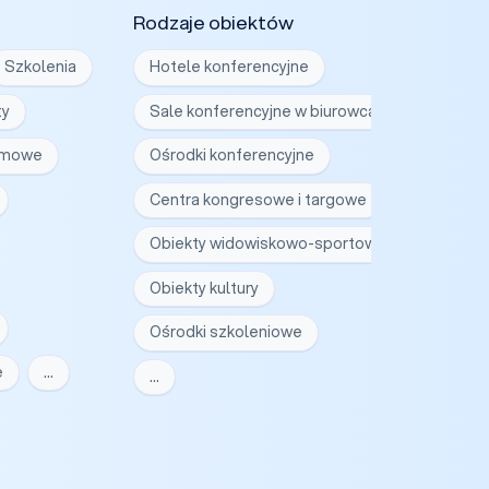
Rodzaje obiektów
Szkolenia
Hotele konferencyjne
ty
Sale konferencyjne w biurowcach
irmowe
Ośrodki konferencyjne
Centra kongresowe i targowe
Obiekty widowiskowo-sportowe
Obiekty kultury
Ośrodki szkoleniowe
e
…
…