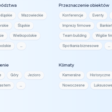
wództwa
Przeznaczenie obiektów
śląskie
Mazowieckie
Konferencje
Eventy
rskie
Śląskie
Imprezy firmowe
Bankie
ie
Wielkopolskie
Team building
Wigilie f
olskie
…
Spotkania biznesowe
…
enie
Klimaty
e
Góry
Jezioro
Kameralne
Historyczne
iastem
…
Nowoczesne
Luksusow