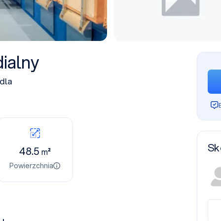
ialny
dla
Sk
48.5
m²
Powierzchnia