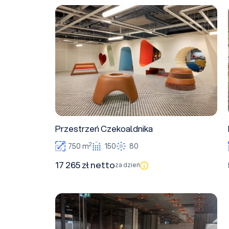
Przestrzeń Czekoaldnika
Przestrzeń Czekoaldnika
2
750 m
150
80
17 265 zł netto
za dzień
Sala warsztatowa