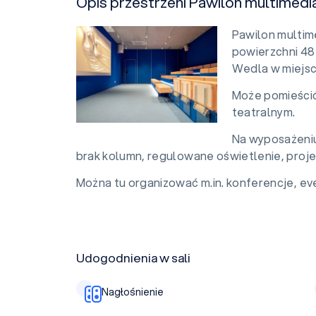
Opis przestrzeni Pawilon multimedi
Pawilon multim
powierzchni 48
Wedla w miejs
Może pomieścić
teatralnym.
Na wyposażeniu 
brak kolumn, regulowane oświetlenie, proj
Można tu organizować m.in. konferencje, eve
Udogodnienia w sali
Nagłośnienie