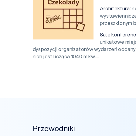
Architektura:
n
wystawiennicze
przeszklonym 
Sale konferenc
unikatowe miej
dyspozycji organizatorów wydarzeń oddanych
nich jest licząca 1040 m kw....
Przewodniki