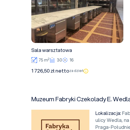
Sala warsztatowa
2
75 m
30
16
1 726,50 zł netto
za dzień
Muzeum Fabryki Czekolady E. Wedl
Lokalizacja:
Fab
ulicy Wedla, n
Praga-Południe