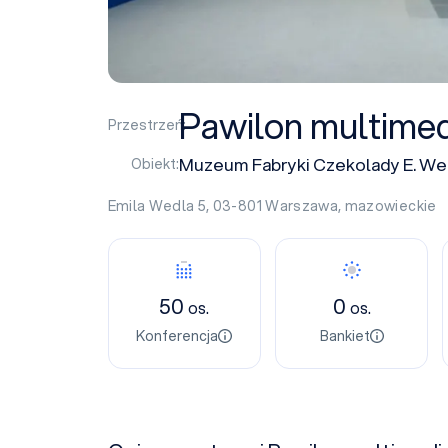
Pawilon multimed
Przestrzeń:
Muzeum Fabryki Czekolady E. We
Obiekt:
Emila Wedla 5, 03-801
Warszawa
,
mazowieckie
50
0
os.
os.
Konferencja
Bankiet