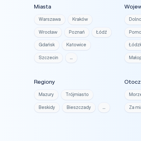
Miasta
Woje
Warszawa
Kraków
Dolno
Wrocław
Poznań
Łódź
Pomo
Gdańsk
Katowice
Łódzk
Szczecin
…
Małop
Regiony
Otocz
Mazury
Trójmiasto
Morz
Beskidy
Bieszczady
…
Za m