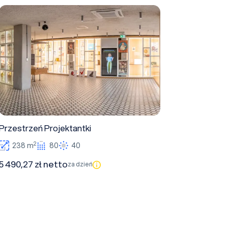
Przestrzeń Projektantki
Przestrzeń Projektantki
2
238 m
80
40
5 490,27 zł netto
za dzień