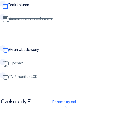
Brak kolumn
Zaciemnienie regulowane
Ekran wbudowany
Flipchart
TV / monitor LCD
 Czekolady E.
Parametry sal