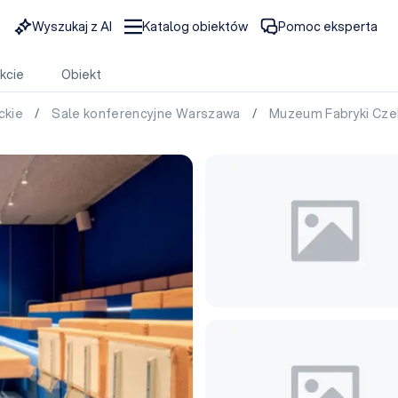
Wyszukaj z AI
Katalog obiektów
Pomoc eksperta
kcie
Obiekt
ckie
/
Sale konferencyjne Warszawa
/
Muzeum Fabryki Cze