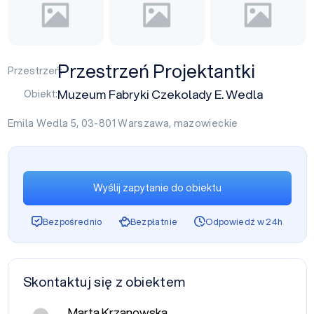
Przestrzeń Projektantki
Przestrzeń:
Muzeum Fabryki Czekolady E. Wedla
Obiekt:
Emila Wedla 5, 03-801
Warszawa
,
mazowieckie
Wyślij zapytanie do obiektu
Bezpośrednio
Bezpłatnie
Odpowiedź w 24h
Skontaktuj się z obiektem
Marta Krzanowska