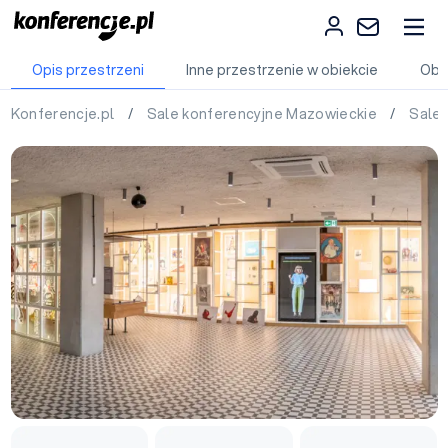
Opis przestrzeni
Inne przestrzenie w obiekcie
Obi
Konferencje.pl
/
Sale konferencyjne Mazowieckie
/
Sale