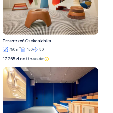
Przestrzeń Czekoaldnika
2
750 m
150
80
17 265 zł netto
za dzień
Pawilon multimedialny