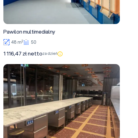
Pawilon multimedialny
2
48 m
50
1 116,47 zł netto
za dzień
Sala warsztatowa