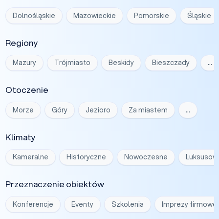
Dolnośląskie
Mazowieckie
Pomorskie
Śląskie
Regiony
Mazury
Trójmiasto
Beskidy
Bieszczady
…
Otoczenie
Morze
Góry
Jezioro
Za miastem
…
Klimaty
Kameralne
Historyczne
Nowoczesne
Luksusow
Przeznaczenie obiektów
Konferencje
Eventy
Szkolenia
Imprezy firmowe