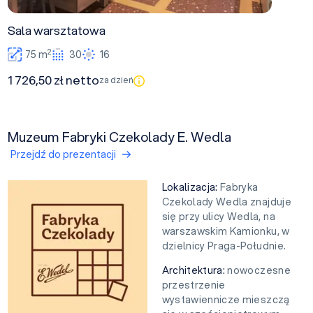
Sala warsztatowa
2
75 m
30
16
1 726,50 zł netto
za dzień
Muzeum Fabryki Czekolady E. Wedla
Przejdź do prezentacji
Lokalizacja:
Fabryka
Czekolady Wedla znajduje
się przy ulicy Wedla, na
warszawskim Kamionku, w
dzielnicy Praga-Południe.
Architektura:
nowoczesne
przestrzenie
wystawiennicze mieszczą